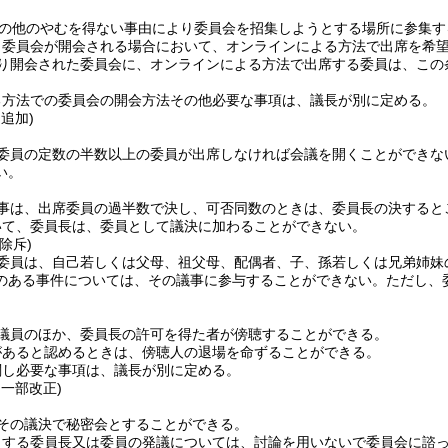
の他のやむを得ない事由により委員会を招集しようとする場所に参集す
り委員会が開会される場合において、オンラインによる方法で出席を希
り開会された委員会に、オンラインによる方法で出席する委員は、この
る方法での委員会の開会方法その他必要な事項は、議長が別に定める。
・追加)
委員の定数の半数以上の委員が出席しなければ会議を開くことができな
い。
事は、出席委員の過半数で決し、可否同数のときは、委員長の決すると
いて、委員長は、委員として議決に加わることができない。
除斥)
委員は、自己若しくは父母、祖父母、配偶者、子、孫若しくは兄弟姉妹
のある事件については、その議事に参与することができない。
ただし、
議員のほか、委員長の許可を得た者が傍聴することができる。
があると認めるときは、傍聴人の退場を命ずることができる。
関し必要な事項は、議長が別に定める。
・一部改正)
その議決で秘密会とすることができる。
とする委員長又は委員の発議については、討論を用いないで委員会に諮