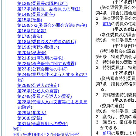
(平19条例
第12条
(委員長の職務代行)
(議会運営委員会の
第13条
(委員長、副委員長の辞任)
第4条
議会に議会
第14条
(委員の辞任)
2
議会運営委員会の
第15条
(招集)
3
前項
の委員の任
第15条の2
(委員会の開会方法の特例)
(平26条例
第16条
(定足数)
(常任委員及び議会
第17条
(表決)
第5条
常任委員及
第18条
(委員長及び委員の除斥)
(平19条例
第19条
(傍聴の取扱い)
(特別委員会の設置
第20条
(秘密会)
第6条
特別委員会
第21条
(出席説明の要求)
2
特別委員の定数
第22条
(秩序保持に関する措置)
3
特別委員は、特
第23条
(公聴会開催の手続)
(平25条例
第24条
(意見を述べようとする者の申
(資格審査特別委
出)
第7条
議員の資格
第25条
(公述人の決定)
る。
第26条
(公述人の発言)
2
資格審査特別委
第27条
(委員と公述人の質疑)
(平26条例
第28条
(代理人又は文書等による意見
(委員の選任)
の陳述)
第8条
常任委員、
第29条
(参考人)
2
議長は、委員の
第30条
(記録)
3
議長は、常任委
第31条
(会議規則への委任)
ができる。
附則
4
前項
の規定によ
附則
(平成19年3月22日条例第16号)