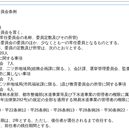
委員会条例
)
委員会を置く。
、常任委員会の名称、委員定数及びその所管)
算委員会の委員のほか、少なくとも一の常任委員となるものとする。
称、委員の定数及び所管は、次のとおりとする。
20人
に関する事項
会 7人
部、二ツ井地域局
(総務企画課に限る。)
、会計課、選挙管理委員会、監
管に属しない事項
会 7人
二ツ井地域局
(市民福祉課に限る。)
及び教育委員会の所管に関する事項
会 6人
農林水産部、都市整備部
(水道事業等及び下水道事業の管理者の権限に属
7年法律第292号)
の規定の全部を適用する簡易水道事業の管理者の権限に
13・平22条例12・平25条例1・平26条例13・平28条例26・平30条例2
期は、2年とする。
ただし、後任者が選任されるまで在任する。
は、前任者の残任期間とする。