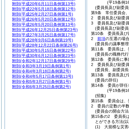
(平19条例
附則
(平成20年6月11日条例第13号)
(委員長及び副委員
附則
(平成22年5月18日条例第12号)
第9条
常任委員会
附則
(平成25年2月27日条例第1号)
2
委員長及び副委
附則
(平成26年5月20日条例第12号)
3
委員長及び副委
附則
(平成26年5月20日条例第13号)
(委員長及び副委
附則
(平成26年12月25日条例第23号)
第10条
委員長及び
附則
(平成27年3月25日条例第17号)
2
前項
の互選の場
附則
(平成28年9月6日条例第19号)
(委員長の議事整理
附則
(平成28年12月22日条例第26号)
第11条
委員長は、
附則
(平成30年5月15日条例第22号)
(委員長の職務代行
附則
(平成30年6月12日条例第23号)
第12条
委員長に事
附則
(令和2年12月17日条例第29号)
2
委員長及び副委
附則
(令和3年3月19日条例第1号)
(委員長、副委員長
附則
(令和4年3月18日条例第2号)
第13条
委員長及び
附則
(令和4年5月17日条例第13号)
(委員の辞任)
附則
(令和5年3月27日条例第1号)
第14条
委員が辞任
附則
(令和6年3月25日条例第2号)
(平19条例
(招集)
第15条
委員会は、
2
委員の定数の半
(委員会の開会方法
第15条の2
委員長
とができる方法
(
(1)
大規模な災害