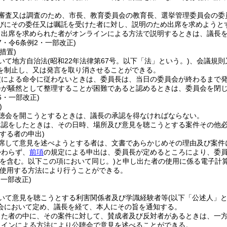
審査又は調査のため、市長、教育委員会の教育長、選挙管理委員会の委
びにその委任又は嘱託を受けた者に対し、説明のため出席を求めようと
り出席を求められた者がオンラインによる方法で説明するときは、議長
17・令6条例2・一部改正)
措置)
いて地方自治法
(昭和22年法律第67号。以下「法」という。)
、会議規則
を制止し、又は発言を取り消させることができる。
定による命令に従わないときは、委員長は、当日の委員会が終わるまで
会が騒然として整理することが困難であると認めるときは、委員会を閉
16・一部改正)
)
聴会を開こうとするときは、議長の承認を得なければならない。
承認をしたときは、その日時、場所及び意見を聴こうとする案件その他
する者の申出)
席して意見を述べようとする者は、文書であらかじめその理由及び案件
かわらず、
前項
の規定による申出は、委員長が定めるところにより、委
置を含む。以下この項において同じ。)
と申し出た者の使用に係る電子計
使用する方法により行うことができる。
・一部改正)
いて意見を聴こうとする利害関係者及び学識経験者等
(以下「公述人」と
会において定め、議長を経て、本人にその旨を通知する。
出た者の中に、その案件に対して、賛成者及び反対者があるときは、一
ラインによる方法により公聴会で意見を述べることができる。