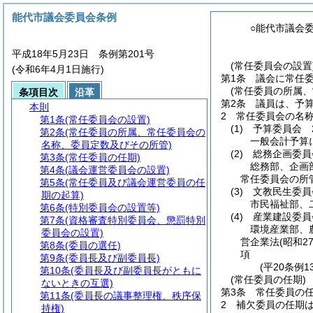
能代市議会委員会条例
○能代市議会
平成18年5月23日 条例第201号
(常任委員会の設置
(令和6年4月1日施行)
第1条
議会に常任
(常任委員の所属
条項目次
沿革
第2条
議員は、予
本則
2
常任委員会の名
第1条
(常任委員会の設置)
(1)
予算委員会 
第2条
(常任委員の所属、常任委員会の
一般会計予算
名称、委員定数及びその所管)
(2)
総務企画委員
第3条
(常任委員の任期)
総務部、企画
第4条
(議会運営委員会の設置)
常任委員会の所
第5条
(常任委員及び議会運営委員の任
(3)
文教民生委員
期の起算)
市民福祉部、
第6条
(特別委員会の設置等)
(4)
産業建設委員
第7条
(資格審査特別委員会、懲罰特別
環境産業部、
委員会の設置)
営企業法
(昭和2
第8条
(委員の選任)
項
第9条
(委員長及び副委員長)
(平20条例
第10条
(委員長及び副委員長がともに
(常任委員の任期)
ないときの互選)
第3条
常任委員の任
第11条
(委員長の議事整理権、秩序保
2
補欠委員の任期
持権)