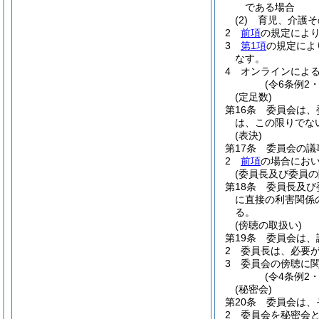
である場合
(2)
育児、介護そ
2
前項
の規定によ
3
第1項
の規定によ
なす。
4
オンラインによ
(令6条例2
(定足数)
第16条
委員会は、
は、この限りでな
(表決)
第17条
委員会の議
2
前項
の場合にお
(委員長及び委員の
第18条
委員長及び
に直接の利害関係
る。
(傍聴の取扱い)
第19条
委員会は、
2
委員長は、必要
3
委員会の傍聴に
(令4条例2
(秘密会)
第20条
委員会は、
2
委員会を秘密会