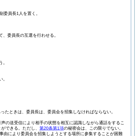
副委員長1人を置く。
て、委員長の互選を行わせる。
う。
い。
あったときは、委員長は、委員会を招集しなければならない。
音声の送受信により相手の状態を相互に認識しながら通話をするこ
とができる。
ただし、
第20条第1項
の秘密会は、この限りでない。
事由により委員会を招集しようとする場所に参集することが困難