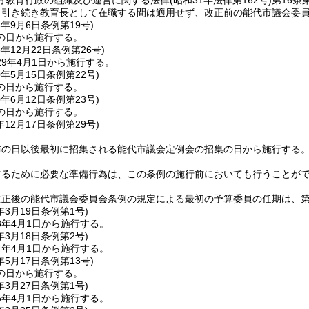
方教育行政の組織及び運営に関する法律
(昭和31年法律第162号)
第16条
り引き続き教育長として在職する間は適用せず、改正前の能代市議会委
8年9月6日
条例第19号)
の日から施行する。
8年12月22日
条例第26号)
9年4月1日から施行する。
0年5月15日
条例第22号)
の日から施行する。
0年6月12日
条例第23号)
の日から施行する。
年12月17日
条例第29号)
布の日以後最初に招集される能代市議会定例会の招集の日から施行する
するために必要な準備行為は、この条例の施行前においても行うことが
正後の能代市議会委員会条例の規定による最初の予算委員の任期は、第3
年3月19日
条例第1号)
3年4月1日から施行する。
年3月18日
条例第2号)
4年4月1日から施行する。
年5月17日
条例第13号)
の日から施行する。
年3月27日
条例第1号)
5年4月1日から施行する。