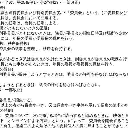
16・全改、平25条例1・令2条例29・一部改正)
長)
、議会運営委員会及び特別委員会
(以下「委員会」という。)
に委員長及び
員長は、委員会において互選する。
員長の任期は、委員の任期による。
員長がともにないときの互選)
副委員長がともにないときは、議長が委員会の招集日時及び場所を定め
合には、年長の委員が委員長の職務を行う。
権、秩序保持権)
委員会の議事を整理し、秩序を保持する。
)
故があるとき又は委員長が欠けたときは、副委員長が委員長の職務を行
員長ともに事故があるときは、年長の委員が委員長の職務を行う。
の辞任)
副委員長が辞任しようとするときは、委員会の許可を得なければならな
しようとするときは、議長の許可を得なければならない。
16・一部改正)
委員長が招集する。
数以上の者から審査すべき、又は調査すべき事件を示して招集の請求が
の特例)
は、委員について、次に掲げる場合に該当すると認めるときは、映像と
以下「オンラインによる方法」という。)
によって、委員会を開会するこ
の発生、感染症のまん延その他の委員個人の責に帰することができない