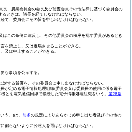
員長、農業委員会の会長及び監査委員その他法律に基づく委員会の
するときは、議長を経てしなければならない。
を経て、委員会にその旨を申し出なければならない。
又はこの条例に違反し、その他委員会の秩序を乱す委員があるとき
発言を禁止し、又は退場させることができる。
じ、又は中止することができる。
必要な事項を公示する。
に対する賛否を、その委員会に申し出なければならない。
員長が定める電子情報処理組織
(委員会又は委員長の使用に係る電子
算機とを電気通信回線で接続した電子情報処理組織をいう。
第28条
いう。)
は、
前条
の規定によりあらかじめ申し出た者及びその他の
方に偏らないように公述人を選ばなければならない。