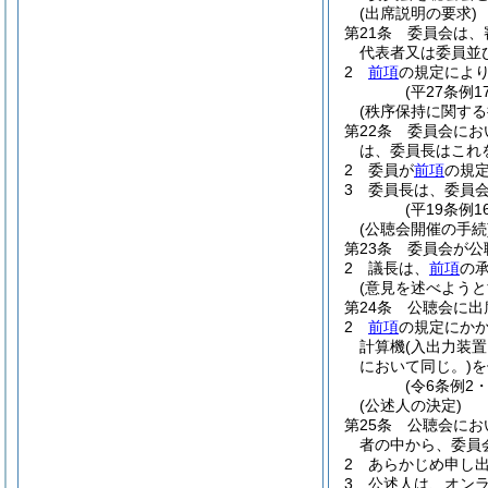
(出席説明の要求)
第21条
委員会は、
代表者又は委員並
2
前項
の規定によ
(平27条例
(秩序保持に関する
第22条
委員会にお
は、委員長はこれ
2
委員が
前項
の規
3
委員長は、委員
(平19条例
(公聴会開催の手続
第23条
委員会が公
2
議長は、
前項
の
(意見を述べようと
第24条
公聴会に出
2
前項
の規定にか
計算機
(入出力装
において同じ。)
を
(令6条例2
(公述人の決定)
第25条
公聴会にお
者の中から、委員
2
あらかじめ申し
3
公述人は、オン