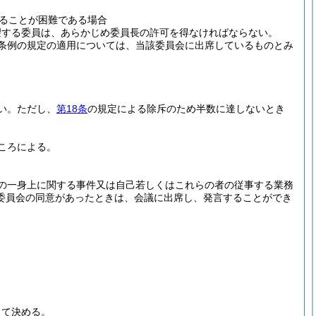
ることが困難である場合
望する委員は、あらかじめ委員長の許可を得なければならない。
条例の規定の適用については、当該委員会に出席しているものとみ
い。
ただし、
第18条
の規定による除斥のため半数に達しないとき
ころによる。
の一身上に関する事件又は自己若しくはこれらの者の従事する業務
委員会の同意があったときは、会議に出席し、発言することができ
って決める。