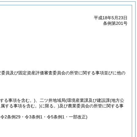
平成18年5月23日
条例第201号
査委員及び固定資産評価審査委員会の所管に関する事項並びに他の
する事項を含む。)
、二ツ井地域局
(環境産業課及び建設課
(地方公
属する事項を含む。)
に限る。)
及び農業委員会の所管に関する事
2・令2条例29・令3条例1・令5条例1・一部改正)