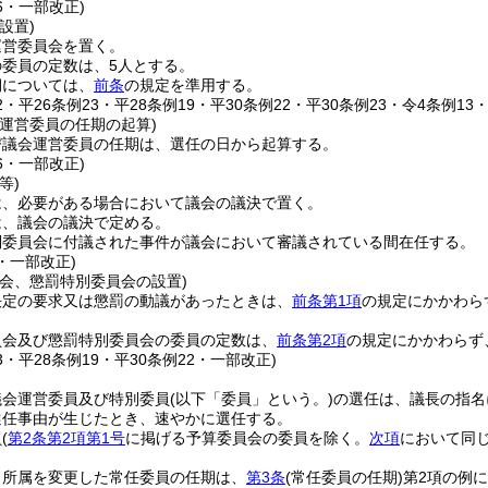
16・一部改正)
設置)
運営委員会を置く。
委員の定数は、5人とする。
期については、
前条
の規定を準用する。
12・平26条例23・平28条例19・平30条例22・平30条例23・令4条例13
運営委員の任期の起算)
び議会運営委員の任期は、選任の日から起算する。
16・一部改正)
等)
は、必要がある場合において議会の議決で置く。
は、議会の議決で定める。
別委員会に付議された事件が議会において審議されている間在任する。
1・一部改正)
員会、懲罰特別委員会の設置)
決定の要求又は懲罰の動議があったときは、
前条第1項
の規定にかかわら
員会及び懲罰特別委員会の委員の定数は、
前条第2項
の規定にかかわらず
13・平28条例19・平30条例22・一部改正)
議会運営委員及び特別委員
(以下「委員」という。)
の選任は、議長の指名
選任事由が生じたとき、速やかに選任する。
員
(
第2条第2項第1号
に掲げる予算委員会の委員を除く。
次項
において同じ
り所属を変更した常任委員の任期は、
第3条
(常任委員の任期)
第2項の例