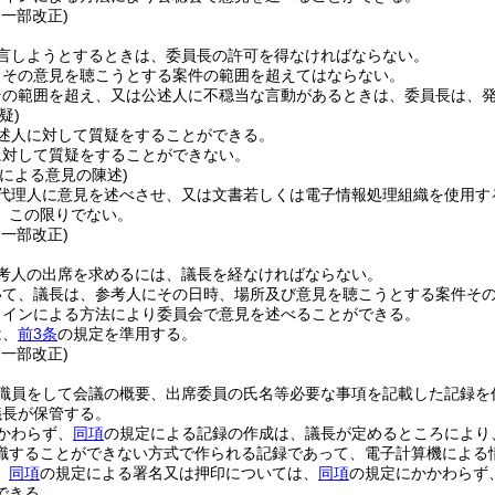
・一部改正)
言しようとするときは、委員長の許可を得なければならない。
、その意見を聴こうとする案件の範囲を超えてはならない。
その範囲を超え、又は公述人に不穏当な言動があるときは、委員長は、
疑)
述人に対して質疑をすることができる。
に対して質疑をすることができない。
による意見の陳述)
代理人に意見を述べさせ、又は文書若しくは電子情報処理組織を使用す
、この限りでない。
・一部改正)
考人の出席を求めるには、議長を経なければならない。
いて、議長は、参考人にその日時、場所及び意見を聴こうとする案件そ
ラインによる方法により委員会で意見を述べることができる。
は、
前3条
の規定を準用する。
・一部改正)
職員をして会議の概要、出席委員の氏名等必要な事項を記載した記録を
議長が保管する。
かわらず、
同項
の規定による記録の作成は、議長が定めるところにより
識することができない方式で作られる記録であって、電子計算機による
、
同項
の規定による署名又は押印については、
同項
の規定にかかわらず
できる。