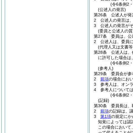
(令6条例2
(公述人の発言)
第26条
公述人が発
2
公述人の発言は
3
公述人の発言が
(委員と公述人の質
第27条
委員は、公
2
公述人は、委員
(代理人又は文書等
第28条
公述人は、
に許可した場合は
(令6条例2
(参考人)
第29条
委員会が参
2
前項
の場合にお
3
参考人は、オン
4
参考人について
(令6条例2
(記録)
第30条
委員長は、
2
前項
の記録は、
3
第1項
の規定にか
知覚によっては認
この場合において
って代えることが