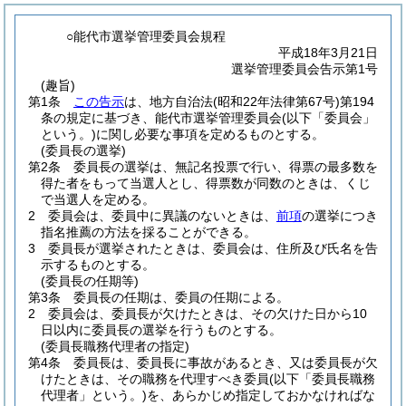
○能代市選挙管理委員会規程
平成18年3月21日
選挙管理委員会告示第1号
(趣旨)
第1条
この告示
は、地方自治法
(昭和22年法律第67号)
第194
条の規定に基づき、能代市選挙管理委員会
(以下「委員会」
という。)
に関し必要な事項を定めるものとする。
(委員長の選挙)
第2条
委員長の選挙は、無記名投票で行い、得票の最多数を
得た者をもって当選人とし、得票数が同数のときは、くじ
で当選人を定める。
2
委員会は、委員中に異議のないときは、
前項
の選挙につき
指名推薦の方法を採ることができる。
3
委員長が選挙されたときは、委員会は、住所及び氏名を告
示するものとする。
(委員長の任期等)
第3条
委員長の任期は、委員の任期による。
2
委員会は、委員長が欠けたときは、その欠けた日から10
日以内に委員長の選挙を行うものとする。
(委員長職務代理者の指定)
第4条
委員長は、委員長に事故があるとき、又は委員長が欠
けたときは、その職務を代理すべき委員
(以下「委員長職務
代理者」という。)
を、あらかじめ指定しておかなければな