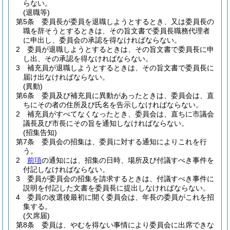
らない。
(退職等)
第5条
委員長が委員を退職しようとするとき、又は委員長の
職を辞そうとするときは、その旨文書で委員長職務代理者
に申出し、委員会の承認を得なければならない。
2
委員が退職しようとするときは、その旨文書で委員長に申
し出、その承認を得なければならない。
3
補充員が退職しようとするときは、その旨文書で委員長に
届け出なければならない。
(異動)
第6条
委員及び補充員に異動があったときは、委員会は、直
ちにその者の住所及び氏名を告示しなければならない。
2
補充員がすべてなくなったとき、委員会は、直ちに市議会
議長及び市長にその旨を通知しなければならない。
(招集告知)
第7条
委員会の招集は、委員に対する通知によりこれを行
う。
2
前項
の通知には、招集の日時、場所及び付議すべき事件を
付記しなければならない。
3
委員が委員会の招集を請求するときは、付議すべき事件に
説明を付記した文書を委員長に提出しなければならない。
4
委員の改選後最初に開く委員会は、年長の委員がこれを招
集する。
(欠席届)
第8条
委員は、やむを得ない事情により委員会に出席できな