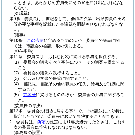
いときは、あらかじめ委員長にその旨を届け出なければな
らない。
(会議録)
第9条
委員長は、書記をして、会議の次第、出席委員の氏名
等必要な事項を記載した会議録を調製させなければならな
い。
(議事)
第10条
この告示
に定めるもののほか、委員会の議事に関し
ては、市議会の会議一般の例による。
(担任事務)
第11条
委員長は、おおむね次に掲げる事務を担任する。
(1)
委員会の議決すべき事件につき、その議案を提出する
こと。
(2)
委員会の議決を執行すること。
(3)
公印及び文書の保管に関すること。
(4)
書記長、書記その他の職員の任免、給与及び服務に関
すること。
(5)
前各号
に掲げるもののほか、委員会の庶務に関するこ
と。
(委員長の専決)
第12条
委員会の権限に属する事件で、その議決により特に
指定したものは、委員長において専決することができる。
2
委員長は、
前項
の規定により専決処分したときは、これを
次の委員会に報告しなければならない。
(事務局の設置)