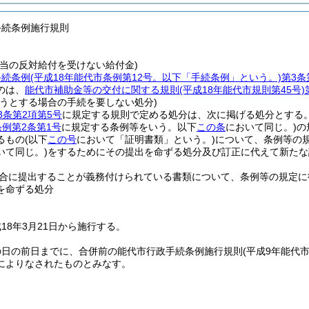
手続条例施行規則
相当の反対給付を受けない給付金)
手続条例
(平成18年能代市条例第12号。以下「手続条例」という。)
第3条
のは、
能代市補助金等の交付に関する規則
(平成18年能代市規則第45号)
ようとする場合の手続を要しない処分)
3条第2項第5号
に規定する規則で定める処分は、次に掲げる処分とする
例第2条第1号
に規定する条例等をいう。以下
この条
において同じ。)
の
るもの
(以下
この号
において「証明書類」という。)
について、条例等の
いて同じ。)
をするためにその提出を命ずる処分及び訂正に代えて新たな
合に提出することが義務付けられている書類について、条例等の規定に
を命ずる処分
18年3月21日から施行する。
の日の前日までに、合併前の能代市行政手続条例施行規則
(平成9年能代市
によりなされたものとみなす。