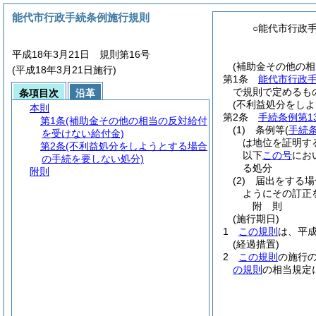
能代市行政手続条例施行規則
○能代市行政
平成18年3月21日 規則第16号
(補助金その他の
(平成18年3月21日施行)
第1条
能代市行政
で規則で定めるも
条項目次
沿革
(不利益処分をし
本則
第2条
手続条例第1
第1条
(補助金その他の相当の反対給付
(1)
条例等
(
手続条
を受けない給付金)
は地位を証明す
第2条
(不利益処分をしようとする場合
以下
この号
にお
の手続を要しない処分)
る処分
附則
(2)
届出をする場
ようにその訂正
附
則
(施行期日)
1
この規則
は、平成
(経過措置)
2
この規則
の施行
の規則
の相当規定