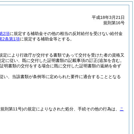
平成18年3月21日
規則第16号
第2項
に規定する補助金その他の相当の反対給付を受けない給付金
第2条第1項
に規定する補助金等とする。
。
規定により行政庁が交付する書類であって交付を受けた者の資格又
規定に従い、既に交付した証明書類の記載事項の訂正
(追加を含む。
証明書類の交付をする場合に既に交付した証明書類の返納を命ず
従い、当該書類が条例等に定められた要件に適合することとなる
規則第11号)
の規定によりなされた処分、手続その他の行為は、
こ