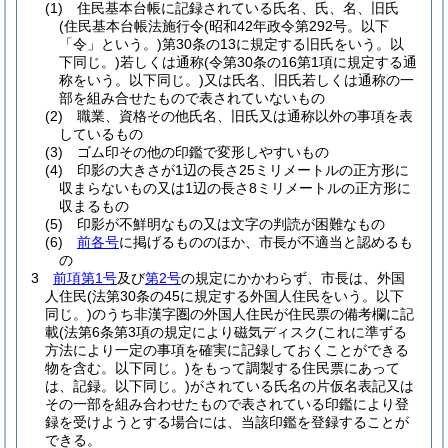
(1)
住民基本台帳に記録されている氏名、氏、名、旧氏
(住民基本台帳法施行令
(昭和42年政令第292号。以下
「令」という。)
第30条の13に規定する旧氏をいう。以
下同じ。)
若しくは通称
(令第30条の16第1項に規定する通
称をいう。以下同じ。)
又は氏名、旧氏若しくは通称の一
部を組み合せたもので表されていないもの
(2)
職業、資格その他氏名、旧氏又は通称以外の事項を表
しているもの
(3)
ゴム印その他の印鑑で変形しやすいもの
(4)
印影の大きさが1辺の長さ25ミリメートルの正方形に
収まらないもの又は1辺の長さ8ミリメートルの正方形に
収まるもの
(5)
印影が不鮮明なもの又は文字の判読が困難なもの
(6)
前各号
に掲げるもののほか、市長が不適当と認めるも
の
3
前項第1号
及び
第2号
の規定にかかわらず、市長は、外国
人住民
(法第30条の45に規定する外国人住民をいう。以下
同じ。)
のうち非漢字圏の外国人住民が住民票の備考欄に記
載
(法第6条第3項の規定により磁気ディスク
(これに準ずる
方法により一定の事項を確実に記録しておくことができる
物を含む。以下同じ。)
をもって調製する住民票にあって
は、記録。以下同じ。)
がされている氏名の片仮名表記又は
その一部を組み合わせたもので表されている印鑑により登
録を受けようとする場合には、当該印鑑を登録することが
できる。