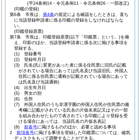
(平24条例14・令元条例11・令元条例26・一部改正)
(印鑑の登録)
第6条
市長は、
第4条
の規定による確認をしたときは、直ち
に当該登録申請者に係る印鑑の登録をしなければならな
い。
(印鑑登録原票)
第7条
市長は、印鑑登録原票
(以下「印鑑票」という。)
を備
え、印影のほか、当該登録申請者に係る次に掲げる事項を
登録する。
(1)
登録番号
(2)
登録年月日
(3)
氏名
(氏に変更があった者に係る住民票に旧氏の記載
がされている場合にあっては氏名及び当該旧氏、外国人
住民に係る住民票に通称が記載されている場合にあって
は氏名及び当該通称)
(4)
出生年月日
(5)
男女の別
(6)
住所
(7)
外国人住民のうち非漢字圏の外国人住民が住民票の備
考欄に記載がされている氏名の片仮名表記又はその一部
を組み合わせたもので表されている印鑑により登録を受
ける場合にあっては、当該氏名の片仮名表記
(8)
前各号
に掲げるもののほか、必要と認める事項
2
前項各号
に掲げる事項を登録した印鑑票については、磁気
ディスクをもって調整することができる。