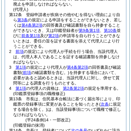
廃止を申請しなければならない。
(代理人)
第12条
登録申請者が疾病その他やむを得ない理由により自
ら
第3条
の規定による申請をすることができないとき、若し
くは
第4条第2項
の回答書及び確認書類を自ら持参すること
ができないとき、又は印鑑登録者が
第9条第1項
、
第10条
並
びに
前条第1項
及び
第2項
の申請等を自ら行うことができな
いときは、委任の旨を証する書面を添えて代理人により行
うことができる。
2
前項
の規定により代理人が手続を行う場合、当該代理人
は、代理人本人であることを証する確認書類を持参しなけ
ればならない。
3
第1項
の規定により代理人が
第4条第2項
の回答書及び確認
書類
(
前項
の確認書類を含む。)
を持参する場合において、
必要があると認めるときは、当該代理人に対し、併せて質
問等による調査を行うものとする。
4
第1項
の代理人の資格は、
第2条第2項
の規定を準用する。
(印鑑票登録事項の職権修正)
第13条
市長は、住民基本台帳法に基づく届出等により、印
鑑票の登録事項に変更があることを知ったとき
(
次条
に規定
する場合を除く。)
は、当該登録事項について職権で修正し
なければならない。
(平24条例14・一部改正)
(印鑑登録の抹消)
第14条
市長は、登録者について
次の各号
のいずれかに該当