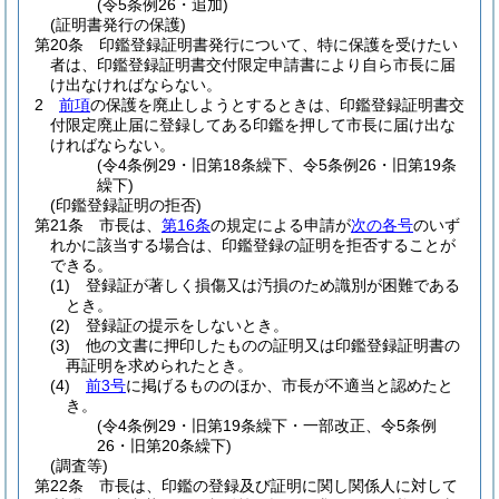
(令5条例26・追加)
(証明書発行の保護)
第20条
印鑑登録証明書発行について、特に保護を受けたい
者は、印鑑登録証明書交付限定申請書により自ら市長に届
け出なければならない。
2
前項
の保護を廃止しようとするときは、印鑑登録証明書交
付限定廃止届に登録してある印鑑を押して市長に届け出な
ければならない。
(令4条例29・旧第18条繰下、令5条例26・旧第19条
繰下)
(印鑑登録証明の拒否)
第21条
市長は、
第16条
の規定による申請が
次の各号
のいず
れかに該当する場合は、印鑑登録の証明を拒否することが
できる。
(1)
登録証が著しく損傷又は汚損のため識別が困難である
とき。
(2)
登録証の提示をしないとき。
(3)
他の文書に押印したものの証明又は印鑑登録証明書の
再証明を求められたとき。
(4)
前3号
に掲げるもののほか、市長が不適当と認めたと
き。
(令4条例29・旧第19条繰下・一部改正、令5条例
26・旧第20条繰下)
(調査等)
第22条
市長は、印鑑の登録及び証明に関し関係人に対して