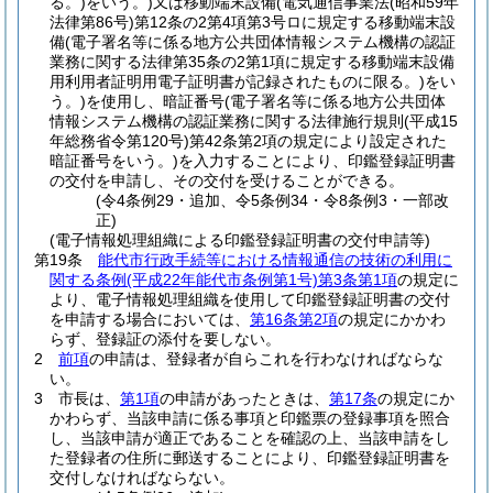
る。)
をいう。)
又は移動端末設備
(電気通信事業法
(昭和59年
法律第86号)
第12条の2第4項第3号ロに規定する移動端末設
備
(電子署名等に係る地方公共団体情報システム機構の認証
業務に関する法律第35条の2第1項に規定する移動端末設備
用利用者証明用電子証明書が記録されたものに限る。)
をい
う。)
を使用し、暗証番号
(電子署名等に係る地方公共団体
情報システム機構の認証業務に関する法律施行規則
(平成15
年総務省令第120号)
第42条第2項の規定により設定された
暗証番号をいう。)
を入力することにより、印鑑登録証明書
の交付を申請し、その交付を受けることができる。
(令4条例29・追加、令5条例34・令8条例3・一部改
正)
(電子情報処理組織による印鑑登録証明書の交付申請等)
第19条
能代市行政手続等における情報通信の技術の利用に
関する条例
(平成22年能代市条例第1号)
第3条第1項
の規定に
より、電子情報処理組織を使用して印鑑登録証明書の交付
を申請する場合においては、
第16条第2項
の規定にかかわ
らず、登録証の添付を要しない。
2
前項
の申請は、登録者が自らこれを行わなければならな
い。
3
市長は、
第1項
の申請があったときは、
第17条
の規定にか
かわらず、当該申請に係る事項と印鑑票の登録事項を照合
し、当該申請が適正であることを確認の上、当該申請をし
た登録者の住所に郵送することにより、印鑑登録証明書を
交付しなければならない。