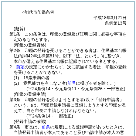
○能代市印鑑条例
平成18年3月21日
条例第13号
(趣旨)
第1条
この条例は、印鑑の登録及び証明に関し必要な事項を
定めるものとする。
(印鑑の登録資格)
第2条
印鑑の登録を受けることができる者は、住民基本台帳
法
(昭和42年法律第81号。以下「法」という。)
に基づき、
本市が備える住民基本台帳に記録されている者とする。
2
前項
の規定にかかわらず、次に該当する者は、印鑑の登録
を受けることができない。
(1)
15歳未満の者
(2)
意思能力を有しない者
(
前号
に掲げる者を除く。)
(平24条例14・令元条例11・令元条例26・一部改正)
(印鑑の登録申請)
第3条
印鑑の登録を受けようとする者
(以下「登録申請者」
という。)
は、印鑑登録申請書に登録しようとする印鑑を添
えて、自ら市長に申請しなければならない。
(平24条例14・一部改正)
(登録申請の確認)
第4条
市長は、
前条
の規定による登録申請があったときは、
当該登録申請者が本人であること及び当該申請が本人の意