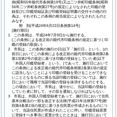
例
(昭和55年能代市条例第19号)
又は二ツ井町印鑑条例
(昭和
56年二ツ井町条例第27号)
の規定によりなされた印鑑の登
録並びに印鑑登録証及び印鑑登録証明書の交付その他の行
為は、それぞれこの条例の相当規定によりなされたものと
みなす。
附
則
(平成24年6月22日
条例第14号)
(施行期日)
1
この条例は、平成24年7月9日から施行する。
(この条例による改正前の能代市印鑑条例の規定に基づく印
鑑の登録の取扱い)
2
市長は、この条例の施行の日
(以下「施行日」という。)
の
前日においてこの条例による改正前の能代市印鑑条例第2条
第1項第2号の規定に基づき印鑑の登録をしていた者
(以下
「外国人印鑑登録者」という。)
であって、施行日において
この条例による改正後の能代市印鑑条例第2条第1項の規定
に該当しないことにより印鑑の登録を受けることができな
いこととなるものに係る当該印鑑の登録については、施行
日において職権で当該印鑑の登録を抹消するものとする。
この場合において、市長は、速やかに、当該印鑑の登録を
していた者に対して、その旨を通知しなければならない。
3
市長は、外国人印鑑登録者であって、施行日において住民
基本台帳法の一部を改正する法律
(平成21年法律第77号)
附
則第4条第1項の規定に基づき住民票が作成されるものにつ
いて、当該住民票が作成されたことに伴い、印鑑登録原票
に登録すべき事項に変更が生じたときは、施行日において