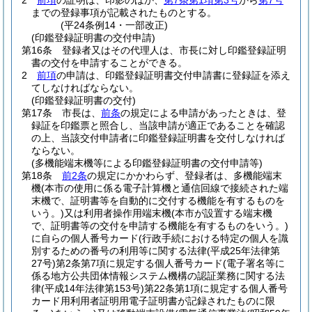
2
前項
の証明は、印影のほか、
第7条第1項第3号
から
第7号
までの登録事項が記載されたものとする。
(平24条例14・一部改正)
(印鑑登録証明書の交付申請)
第16条
登録者又はその代理人は、市長に対し印鑑登録証明
書の交付を申請することができる。
2
前項
の申請は、印鑑登録証明書交付申請書に登録証を添え
てしなければならない。
(印鑑登録証明書の交付)
第17条
市長は、
前条
の規定による申請があったときは、登
録証を印鑑票と照合し、当該申請が適正であることを確認
の上、当該交付申請者に印鑑登録証明書を交付しなければ
ならない。
(多機能端末機等による印鑑登録証明書の交付申請等)
第18条
前2条
の規定にかかわらず、登録者は、多機能端末
機
(本市の使用に係る電子計算機と通信回線で接続された端
末機で、証明書等を自動的に交付する機能を有するものを
いう。)
又は利用者操作用端末機
(本市が設置する端末機
で、証明書等の交付を申請する機能を有するものをいう。)
に自らの個人番号カード
(行政手続における特定の個人を識
別するための番号の利用等に関する法律
(平成25年法律第
27号)
第2条第7項に規定する個人番号カード
(電子署名等に
係る地方公共団体情報システム機構の認証業務に関する法
律
(平成14年法律第153号)
第22条第1項に規定する個人番号
カード用利用者証明用電子証明書が記録されたものに限