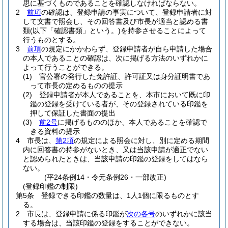
思に基づくものであることを確認しなければならない。
2
前項
の確認は、登録申請の事実について、登録申請者に対
して文書で照会し、その回答書及び市長が適当と認める書
類
(以下「確認書類」という。)
を持参させることによって
行うものとする。
3
前項
の規定にかかわらず、登録申請者が自ら申請した場合
の本人であることの確認は、次に掲げる方法のいずれかに
よって行うことができる。
(1)
官公署の発行した免許証、許可証又は身分証明書であ
って市長の定めるものの提示
(2)
登録申請者が本人であることを、本市において既に印
鑑の登録を受けている者が、その登録されている印鑑を
押して保証した書面の提出
(3)
前2号
に掲げるもののほか、本人であることを確認で
きる資料の提示
4
市長は、
第2項
の規定による照会に対し、別に定める期間
内に回答書の持参がないとき、又は当該申請が適正でない
と認められたときは、当該申請の印鑑の登録をしてはなら
ない。
(平24条例14・令元条例26・一部改正)
(登録印鑑の制限)
第5条
登録できる印鑑の数量は、1人1個に限るものとす
る。
2
市長は、登録申請に係る印鑑が
次の各号
のいずれかに該当
する場合は、当該印鑑の登録をすることができない。