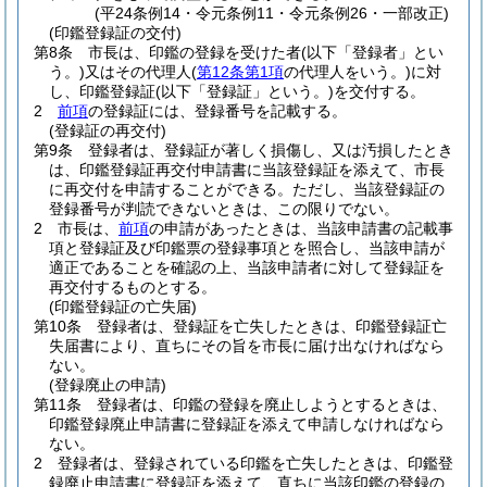
(平24条例14・令元条例11・令元条例26・一部改正)
(印鑑登録証の交付)
第8条
市長は、印鑑の登録を受けた者
(以下「登録者」とい
う。)
又はその代理人
(
第12条第1項
の代理人をいう。)
に対
し、印鑑登録証
(以下「登録証」という。)
を交付する。
2
前項
の登録証には、登録番号を記載する。
(登録証の再交付)
第9条
登録者は、登録証が著しく損傷し、又は汚損したとき
は、印鑑登録証再交付申請書に当該登録証を添えて、市長
に再交付を申請することができる。
ただし、当該登録証の
登録番号が判読できないときは、この限りでない。
2
市長は、
前項
の申請があったときは、当該申請書の記載事
項と登録証及び印鑑票の登録事項とを照合し、当該申請が
適正であることを確認の上、当該申請者に対して登録証を
再交付するものとする。
(印鑑登録証の亡失届)
第10条
登録者は、登録証を亡失したときは、印鑑登録証亡
失届書により、直ちにその旨を市長に届け出なければなら
ない。
(登録廃止の申請)
第11条
登録者は、印鑑の登録を廃止しようとするときは、
印鑑登録廃止申請書に登録証を添えて申請しなければなら
ない。
2
登録者は、登録されている印鑑を亡失したときは、印鑑登
録廃止申請書に登録証を添えて、直ちに当該印鑑の登録の