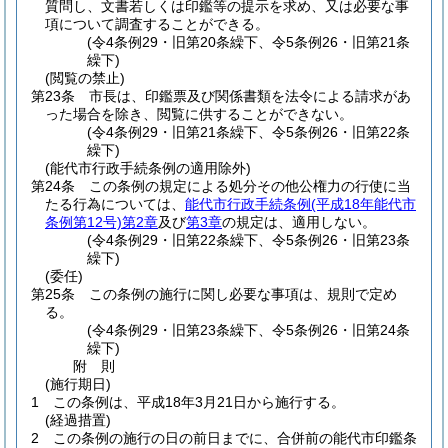
質問し、文書若しくは印鑑等の提示を求め、又は必要な事
項について調査することができる。
(令4条例29・旧第20条繰下、令5条例26・旧第21条
繰下)
(閲覧の禁止)
第23条
市長は、印鑑票及び関係書類を法令による請求があ
った場合を除き、閲覧に供することができない。
(令4条例29・旧第21条繰下、令5条例26・旧第22条
繰下)
(能代市行政手続条例の適用除外)
第24条
この条例の規定による処分その他公権力の行使に当
たる行為については、
能代市行政手続条例
(平成18年能代市
条例第12号)
第2章
及び
第3章
の規定は、適用しない。
(令4条例29・旧第22条繰下、令5条例26・旧第23条
繰下)
(委任)
第25条
この条例の施行に関し必要な事項は、規則で定め
る。
(令4条例29・旧第23条繰下、令5条例26・旧第24条
繰下)
附
則
(施行期日)
1
この条例は、平成18年3月21日から施行する。
(経過措置)
2
この条例の施行の日の前日までに、合併前の能代市印鑑条