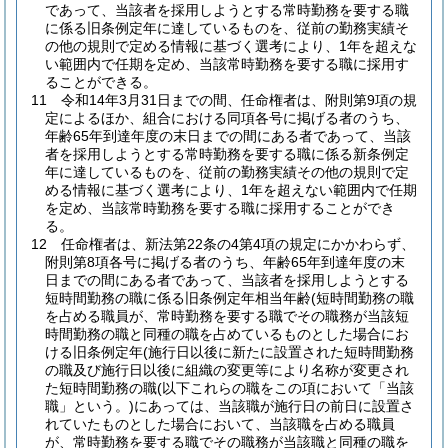
であって、当該者を採用しようとする常時勤務を要する職
に係る旧条例定年に達しているものを、従前の勤務実績そ
の他の規則で定める情報に基づく選考により、1年を超えな
い範囲内で任期を定め、当該常時勤務を要する職に採用す
ることができる。
11
令和14年3月31日までの間、任命権者は、附則第9項の規
定によるほか、組合における同項各号に掲げる者のうち、
年齢65年到達年度の末日までの間にある者であって、当該
者を採用しようとする常時勤務を要する職に係る新条例定
年に達しているものを、従前の勤務実績その他の規則で定
める情報に基づく選考により、1年を超えない範囲内で任期
を定め、当該常時勤務を要する職に採用することができ
る。
12
任命権者は、新法第22条の4第4項の規定にかかわらず、
附則第8項各号に掲げる者のうち、年齢65年到達年度の末
日までの間にある者であって、当該者を採用しようとする
短時間勤務の職に係る旧条例定年相当年齢
(短時間勤務の職
を占める職員が、常時勤務を要する職でその職務が当該短
時間勤務の職と同種の職を占めているものとした場合にお
ける旧条例定年
(施行日以後に新たに設置された短時間勤務
の職及び施行日以後に組織の変更等により名称が変更され
た短時間勤務の職
(以下これらの職をこの項において「当該
職」という。)
にあっては、当該職が施行日の前日に設置さ
れていたものとした場合において、当該職を占める職員
が、常時勤務を要する職でその職務が当該職と同種の職を