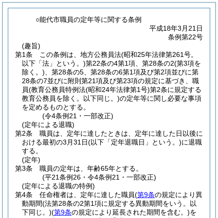
○能代市職員の定年等に関する条例
平成18年3月21日
条例第22号
(趣旨)
第1条
この条例は、地方公務員法
(昭和25年法律第261号。
以下「法」という。)
第22条の4第1項、第28条の2
(第3項を
除く。)
、第28条の5、第28条の6第1項及び第2項並びに第
28条の7並びに附則第21項及び第23項の規定に基づき、職
員
(教育公務員特例法
(昭和24年法律第1号)
第2条に規定する
教育公務員を除く。以下同じ。)
の定年等に関し必要な事項
を定めるものとする。
(令4条例21・一部改正)
(定年による退職)
第2条
職員は、定年に達したときは、定年に達した日以後に
おける最初の3月31日
(以下「定年退職日」という。)
に退職
する。
(定年)
第3条
職員の定年は、年齢65年とする。
(平21条例26・令4条例21・一部改正)
(定年による退職の特例)
第4条
任命権者は、定年に達した職員
(
第9条
の規定により異
動期間
(法第28条の2第1項に規定する異動期間をいう。以
下同じ。)
(
第9条
の規定により延長された期間を含む。)
を