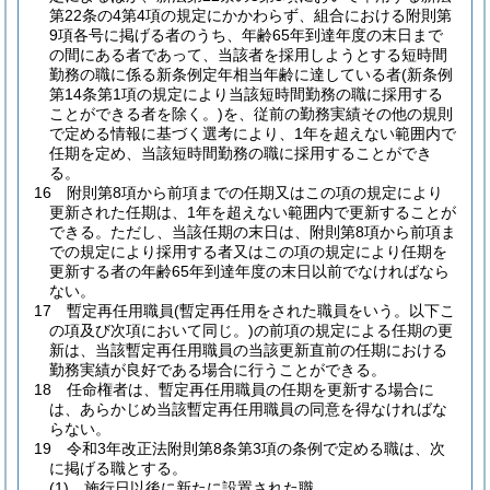
第22条の4第4項の規定にかかわらず、組合における附則第
9項各号に掲げる者のうち、年齢65年到達年度の末日まで
の間にある者であって、当該者を採用しようとする短時間
勤務の職に係る新条例定年相当年齢に達している者
(新条例
第14条第1項の規定により当該短時間勤務の職に採用する
ことができる者を除く。)
を、従前の勤務実績その他の規則
で定める情報に基づく選考により、1年を超えない範囲内で
任期を定め、当該短時間勤務の職に採用することができ
る。
16
附則第8項から前項までの任期又はこの項の規定により
更新された任期は、1年を超えない範囲内で更新することが
できる。
ただし、当該任期の末日は、附則第8項から前項ま
での規定により採用する者又はこの項の規定により任期を
更新する者の年齢65年到達年度の末日以前でなければなら
ない。
17
暫定再任用職員
(暫定再任用をされた職員をいう。以下こ
の項及び次項において同じ。)
の前項の規定による任期の更
新は、当該暫定再任用職員の当該更新直前の任期における
勤務実績が良好である場合に行うことができる。
18
任命権者は、暫定再任用職員の任期を更新する場合に
は、あらかじめ当該暫定再任用職員の同意を得なければな
らない。
19
令和3年改正法附則第8条第3項の条例で定める職は、次
に掲げる職とする。
(1)
施行日以後に新たに設置された職