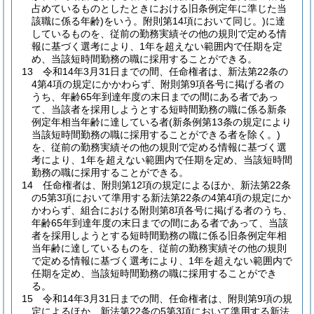
占めているものとしたときにおける旧条例定年に準じた当
該職に係る年齢)
をいう。附則第14項において同じ。)
に達
しているものを、従前の勤務実績その他の規則で定める情
報に基づく選考により、1年を超えない範囲内で任期を定
め、当該短時間勤務の職に採用することができる。
13
令和14年3月31日までの間、任命権者は、新法第22条の
4第4項の規定にかかわらず、附則第9項各号に掲げる者の
うち、年齢65年到達年度の末日までの間にある者であっ
て、当該者を採用しようとする短時間勤務の職に係る新条
例定年相当年齢に達している者
(新条例第13条の規定により
当該短時間勤務の職に採用することができる者を除く。)
を、従前の勤務実績その他の規則で定める情報に基づく選
考により、1年を超えない範囲内で任期を定め、当該短時間
勤務の職に採用することができる。
14
任命権者は、附則第12項の規定によるほか、新法第22条
の5第3項において準用する新法第22条の4第4項の規定にか
かわらず、組合における附則第8項各号に掲げる者のうち、
年齢65年到達年度の末日までの間にある者であって、当該
者を採用しようとする短時間勤務の職に係る旧条例定年相
当年齢に達しているものを、従前の勤務実績その他の規則
で定める情報に基づく選考により、1年を超えない範囲内で
任期を定め、当該短時間勤務の職に採用することができ
る。
15
令和14年3月31日までの間、任命権者は、附則第9項の規
定によるほか、新法第22条の5第3項において準用する新法