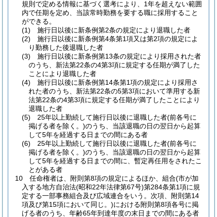
規則で定める情報に基づく選考により、1年を超えない範囲
内で任期を定め、当該常時勤務を要する職に採用すること
ができる。
(1)
施行日以後に新条例第2条の規定により退職した者
(2)
施行日以後に新条例第4条第1項又は第2項の規定によ
り勤務した後退職した者
(3)
施行日以後に新条例第13条の規定により採用された者
のうち、新法第22条の4第3項に規定する任期が満了した
ことにより退職した者
(4)
施行日以後に新条例第14条第1項の規定により採用さ
れた者のうち、新法第22条の5第3項において準用する新
法第22条の4第3項に規定する任期が満了したことにより
退職した者
(5)
25年以上勤続して施行日以後に退職した者
(前各号に
掲げる者を除く。)
のうち、当該退職の日の翌日から起算
して5年を経過する日までの間にある者
(6)
25年以上勤続して施行日以後に退職した者
(前各号に
掲げる者を除く。)
のうち、当該退職の日の翌日から起算
して5年を経過する日までの間に、暫定再任用をされたこ
とがある者
10
任命権者は、附則第8項の規定によるほか、組合
(市が加
入する地方自治法
(昭和22年法律第67号)
第284条第1項に規
定する一部事務組合及び広域連合をいう。次項、附則第14
項及び第15項において同じ。)
における附則第8項各号に掲
げる者のうち、年齢65年到達年度の末日までの間にある者