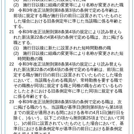
(2)
施行日以後に組織の変更等により名称が変更された職
20
令和3年改正法附則第8条第3項の条例で定める年齢は、
前項に規定する職が施行日の前日に設置されていたものと
した場合における旧条例定年に準じた当該職に係る年齢と
する。
21
令和3年改正法附則第8条第4項の規定により読み替えら
れた新法第22条の4第4項の条例で定める職は、次に掲げる
職とする。
(1)
施行日以後に新たに設置された短時間勤務の職
(2)
施行日以後に組織の変更等により名称が変更された短
時間勤務の職
22
令和3年改正法附則第8条第4項の規定により読み替えら
れた新法第22条の4第4項の条例で定める年齢は、前項に規
定する職が施行日の前日に設置されていたものとした場合
において、当該職を占める職員が、常時勤務を要する職で
その職務が同項に規定する職と同種の職を占めているもの
としたときにおける旧条例定年に準じた同項に規定する職
に係る年齢とする。
23
令和3年改正法附則第8条第5項の条例で定める職は、次
に掲げる職のうち、当該職が基準日
(附則第8項から第18項
までの規定が適用される間における各年の4月1日
(施行日を
除く。)
をいう。以下この項から附則第25項までにおいて同
じ。)
の前日に設置されていたものとした場合において、基
準日における新条例定年が基準日の前日における新条例定