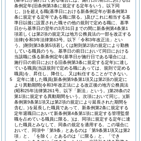
(基準日が施行日である場合には、施行日の前日における旧
条例定年
(旧条例第3条に規定する定年をいう。以下同
じ。)
)
を超える職
(基準日における新条例定年が新条例第3
条に規定する定年である職に限る。)
及びこれに相当する基
準日以後に設置された職その他の規則で定める職に、基準
日から基準日の翌年の3月31日までの間に新条例第4条第1
項若しくは第2項の規定又は地方公務員法の一部を改正する
法律
(令和3年法律第63号。以下「令和3年改正法」とい
う。)
附則第3条第5項若しくは附則第2項の規定により勤務
している職員のうち、基準日の前日において同日における
当該職に係る新条例定年
(基準日が施行日である場合には、
施行日の前日における旧条例第3条に規定する定年)
に達し
ている職員
(当該規則で定める職にあっては、規則で定める
職員)
を、昇任し、降任し、又は転任することができない。
5
定年に達した職員
(新条例第9条第1項又は第2項の規定に
より異動期間
(令和3年改正法による改正後の地方公務員法
(昭和25年法律第261号。以下「新法」という。)
第28条の2
第1項に規定する異動期間をいう。次項において同じ。)
(新
条例第9条第1項又は第2項の規定により延長された期間を
含む。)
を延長した職員であって、新条例第2条に規定する
定年退職日において新条例第4条第1項に規定する管理監督
職を占めている職員に限る。)
は、同項に規定する定年に達
した職員とみなして、同条の規定を適用する。
この場合に
おいて、同項中「第9条」とあるのは「第9条第1項又は第2
項」と、「を除く」とあるのは「に限る」と、「でき