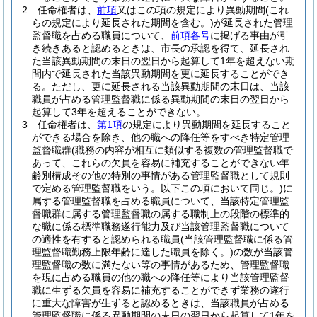
2
任命権者は、
前項
又はこの項の規定により異動期間
(これ
らの規定により延長された期間を含む。)
が延長された管理
監督職を占める職員について、
前項各号
に掲げる事由が引
き続きあると認めるときは、市長の承認を得て、延長され
た当該異動期間の末日の翌日から起算して1年を超えない期
間内で延長された当該異動期間を更に延長することができ
る。
ただし、更に延長される当該異動期間の末日は、当該
職員が占める管理監督職に係る異動期間の末日の翌日から
起算して3年を超えることができない。
3
任命権者は、
第1項
の規定により異動期間を延長すること
ができる場合を除き、他の職への降任等をすべき特定管理
監督職群
(職務の内容が相互に類似する複数の管理監督職で
あって、これらの欠員を容易に補充することができない年
齢別構成その他の特別の事情がある管理監督職として規則
で定める管理監督職をいう。以下この項において同じ。)
に
属する管理監督職を占める職員について、当該特定管理監
督職群に属する管理監督職の属する職制上の段階の標準的
な職に係る標準職務遂行能力及び当該管理監督職について
の適性を有すると認められる職員
(当該管理監督職に係る管
理監督職勤務上限年齢に達した職員を除く。)
の数が当該管
理監督職の数に満たない等の事情があるため、管理監督職
を現に占める職員の他の職への降任等により当該管理監督
職に生ずる欠員を容易に補充することができず業務の遂行
に重大な障害が生ずると認めるときは、当該職員が占める
管理監督職に係る異動期間の末日の翌日から起算して1年を