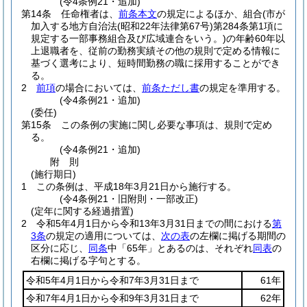
(令4条例21・追加)
第14条
任命権者は、
前条本文
の規定によるほか、組合
(市が
加入する地方自治法
(昭和22年法律第67号)
第284条第1項に
規定する一部事務組合及び広域連合をいう。)
の年齢60年以
上退職者を、従前の勤務実績その他の規則で定める情報に
基づく選考により、短時間勤務の職に採用することができ
る。
2
前項
の場合においては、
前条ただし書
の規定を準用する。
(令4条例21・追加)
(委任)
第15条
この条例の実施に関し必要な事項は、規則で定め
る。
(令4条例21・追加)
附
則
(施行期日)
1
この条例は、平成18年3月21日から施行する。
(令4条例21・旧附則・一部改正)
(定年に関する経過措置)
2
令和5年4月1日から令和13年3月31日までの間における
第
3条
の規定の適用については、
次の表
の左欄に掲げる期間の
区分に応じ、
同条
中「65年」とあるのは、それぞれ
同表
の
右欄に掲げる字句とする。
令和5年4月1日から令和7年3月31日まで
61年
令和7年4月1日から令和9年3月31日まで
62年