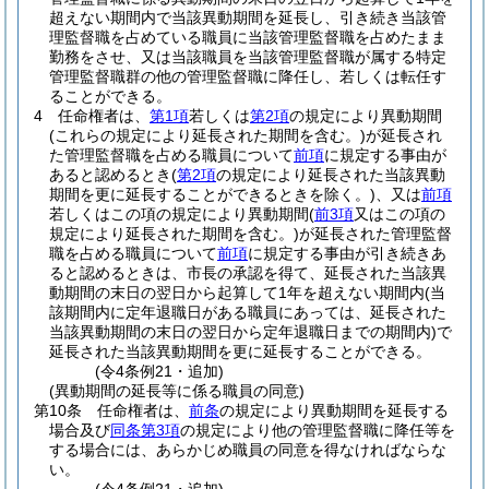
超えない期間内で当該異動期間を延長し、引き続き当該管
理監督職を占めている職員に当該管理監督職を占めたまま
勤務をさせ、又は当該職員を当該管理監督職が属する特定
管理監督職群の他の管理監督職に降任し、若しくは転任す
ることができる。
4
任命権者は、
第1項
若しくは
第2項
の規定により異動期間
(これらの規定により延長された期間を含む。)
が延長され
た管理監督職を占める職員について
前項
に規定する事由が
あると認めるとき
(
第2項
の規定により延長された当該異動
期間を更に延長することができるときを除く。)
、又は
前項
若しくはこの項の規定により異動期間
(
前3項
又はこの項の
規定により延長された期間を含む。)
が延長された管理監督
職を占める職員について
前項
に規定する事由が引き続きあ
ると認めるときは、市長の承認を得て、延長された当該異
動期間の末日の翌日から起算して1年を超えない期間内
(当
該期間内に定年退職日がある職員にあっては、延長された
当該異動期間の末日の翌日から定年退職日までの期間内)
で
延長された当該異動期間を更に延長することができる。
(令4条例21・追加)
(異動期間の延長等に係る職員の同意)
第10条
任命権者は、
前条
の規定により異動期間を延長する
場合及び
同条第3項
の規定により他の管理監督職に降任等を
する場合には、あらかじめ職員の同意を得なければならな
い。