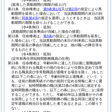
(令4条例21・追加)
(延長した異動期間の期限の繰上げ)
第11条
任命権者は、
第9条第1項
又は
第2項
の規定により異
動期間を延長した場合において、当該異動期間の末日の到
来前に
同条第4項
の規定を適用しようとするときは、当該異
動期間の期限を繰り上げることができる。
(令4条例21・追加)
(異動期間の延長事由が消滅した場合の措置)
第12条
任命権者は、
第9条
の規定により異動期間を延長し
た場合において、当該異動期間の末日の到来前に当該異動
期間の延長の事由が消滅したときは、他の職への降任等を
するものとする。
(令4条例21・追加)
(定年前再任用短時間勤務職員の任用)
第13条
任命権者は、年齢60年に達した日以後に退職
(臨時
的に任用される職員その他の法令により任期を定めて任用
される職員及び非常勤職員が退職する場合を除く。)
をした
者
(以下この条において「年齢60年以上退職者」という。)
を、従前の勤務実績その他の規則で定める情報に基づく選
考により、短時間勤務の職
(法第22条の4第1項に規定する
短時間勤務の職をいう。以下この条において同じ。)
に採用
することができる。
ただし、年齢60年以上退職者がその者
を採用しようとする短時間勤務の職に係る同項に規定する
定年退職日相当日を経過した者であるときは、この限りで
ない。