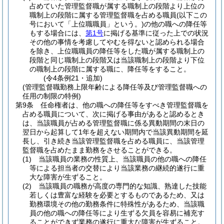
占めていた管理監督職が属する職制上の段階より上位の
職制上の段階に属する管理監督職を占める職員
(以下この
号において「上位職職員」という。)
の他の職への降任等
もする場合には、
第1号
に掲げる基準に従った上での状況
その他の事情を考慮してやむを得ないと認められる場合
を除き、上位職職員の降任等をした職が属する職制上の
段階と同じ職制上の段階又は当該職制上の段階より下位
の職制上の段階に属する職に、降任等をすること。
(令4条例21・追加)
(管理監督職勤務上限年齢による降任等及び管理監督職への
任用の制限の特例)
第9条
任命権者は、他の職への降任等をすべき管理監督職を
占める職員について、次に掲げる事由があると認めるとき
は、当該職員が占める管理監督職に係る異動期間の末日の
翌日から起算して1年を超えない期間内で当該異動期間を延
長し、引き続き当該管理監督職を占める職員に、当該管理
監督職を占めたまま勤務をさせることができる。
(1)
当該職員の業務の性質上、当該職員の他の職への降任
等による担当者の交替により当該業務の継続的遂行に重
大な障害が生ずること。
(2)
当該職員の職務が高度の専門的な知識、熟達した技能
若しくは豊富な経験を必要とするものであるため、又は
勤務環境その他の勤務条件に特殊性があるため、当該職
員の他の職への降任等により生ずる欠員を容易に補充す
ることができず業務の遂行に重大な障害が生ずること。