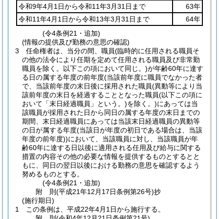
令和9年4月1日から令和11年3月31日まで
63年
令和11年4月1日から令和13年3月31日まで
64年
(令4条例21・追加)
(情報の提供及び勤務の意思の確認)
3
任命権者は、当分の間、職員
(臨時的に任用される職員そ
の他の法令により任期を定めて任用される職員及び非常勤
職員を除く。以下この項において同じ。)
が年齢60年に達す
る日の属する年度の前年度
(当該前年度に職員でなかった者
で、当該前年度の末日後に採用された職員
(異動等により当
該前年度の末日を経過することとなった職員
(以下この項に
おいて「末日経過職員」という。)
を除く。)
にあっては当
該職員が採用された日から同日の属する年度の末日までの
期間、末日経過職員にあっては当該末日経過職員の異動等
の日が属する年度
(当該日が年度の初日である場合は、当該
年度の前年度)
)
において、当該職員に対し、当該職員が年
齢60年に達する日以後に適用される任用及び給与に関する
措置の内容その他の必要な情報を提供するものとするとと
もに、同日の翌日以後における勤務の意思を確認するよう
努めるものとする。
(令4条例21・追加)
附
則
(平成21年12月17日
条例第26号)
抄
(施行期日)
1
この条例は、平成22年4月1日から施行する。
附
則
(令和4年12月21日
条例第21号)