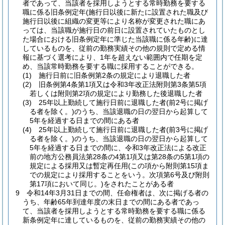
者であって、当該者を採用しようとする常時勤務を要する
職に係る旧条例定年
(施行日以後に新たに設置された職及び
施行日以後に組織の変更等により名称が変更された職にあ
っては、当該職が施行日の前日に設置されていたものとし
た場合における旧条例定年に準じた当該職に係る年齢)
に達
しているものを、従前の勤務実績その他の規則で定める情
報に基づく選考により、1年を超えない範囲内で任期を定
め、当該常時勤務を要する職に採用することができる。
(1)
施行日前に旧条例第2条の規定により退職した者
(2)
旧条例第4条第1項又は令和3年改正法附則第3条第5項
若しくは附則第2項の規定により勤務した後退職した者
(3)
25年以上勤続して施行日前に退職した者
(前2号に掲げ
る者を除く。)
のうち、当該退職の日の翌日から起算して
5年を経過する日までの間にある者
(4)
25年以上勤続して施行日前に退職した者
(前3号に掲げ
る者を除く。)
のうち、当該退職の日の翌日から起算して
5年を経過する日までの間に、令和3年改正法による改正
前の地方公務員法第28条の4第1項又は第28条の5第1項の
規定による採用又は暫定再任用
(この項から附則第15項ま
での規定により採用することをいう。次項第6号及び附則
第17項において同じ。)
をされたことがある者
9
令和14年3月31日までの間、任命権者は、次に掲げる者の
うち、年齢65年到達年度の末日までの間にある者であっ
て、当該者を採用しようとする常時勤務を要する職に係る
新条例定年に達しているものを、従前の勤務実績その他の