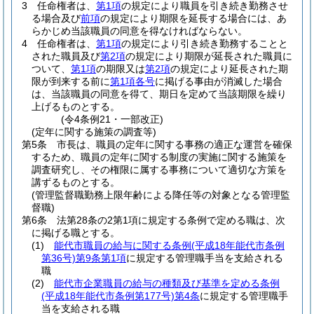
3
任命権者は、
第1項
の規定により職員を引き続き勤務させ
る場合及び
前項
の規定により期限を延長する場合には、あ
らかじめ当該職員の同意を得なければならない。
4
任命権者は、
第1項
の規定により引き続き勤務することと
された職員及び
第2項
の規定により期限が延長された職員に
ついて、
第1項
の期限又は
第2項
の規定により延長された期
限が到来する前に
第1項各号
に掲げる事由が消滅した場合
は、当該職員の同意を得て、期日を定めて当該期限を繰り
上げるものとする。
(令4条例21・一部改正)
(定年に関する施策の調査等)
第5条
市長は、職員の定年に関する事務の適正な運営を確保
するため、職員の定年に関する制度の実施に関する施策を
調査研究し、その権限に属する事務について適切な方策を
講ずるものとする。
(管理監督職勤務上限年齢による降任等の対象となる管理監
督職)
第6条
法第28条の2第1項に規定する条例で定める職は、次
に掲げる職とする。
(1)
能代市職員の給与に関する条例
(平成18年能代市条例
第36号)
第9条第1項
に規定する管理職手当を支給される
職
(2)
能代市企業職員の給与の種類及び基準を定める条例
(平成18年能代市条例第177号)
第4条
に規定する管理職手
当を支給される職