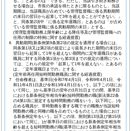
る。」とあるのは「できる。ただし、当該引き続き勤務さ
せる場合は、市長の承認を得たときに限るものとし、当該
期限は、当該職員が占めている管理監督職に係る異動期間
の末日の翌日から起算して3年を超えることができない。」
と、同条第2項中「に係る定年退職日」とあるのは「が占め
ている管理監督職に係る異動期間の末日」とする。
(管理監督職勤務上限年齢による降任等及び管理監督職への
任用の制限の特例に関する経過措置)
6
異動期間
(新条例第9条第2項の規定を適用する場合には、
同条第1項又は第2項の規定により延長された期間)
の末日の
翌日から起算して1年を超えない期間内に定年退職日がある
職員に対する同条第1項から第3項までの規定の適用につい
ては、これらの規定中「起算して1年を超えない」とあるの
は、「定年退職日までの」とする。
(定年前再任用短時間勤務職員に関する経過措置)
7
任命権者は、基準日
(令和7年4月1日、令和9年4月1日、令
和11年4月1日及び令和13年4月1日をいう。以下この項にお
いて同じ。)
から基準日の翌年の3月31日までの間、基準日
における新条例定年相当年齢
(短時間勤務の職
(新法第22条
の4第1項に規定する短時間勤務の職をいう。以下同じ。)
を
占める職員が、常時勤務を要する職でその職務が当該短時
間勤務の職と同種の職を占めているものとした場合におけ
る新条例定年をいう。以下この項、附則第13項及び第15項
において同じ。)
が基準日の前日における新条例定年相当年
齢を超える短時間勤務の職
(基準日における新条例定年相当