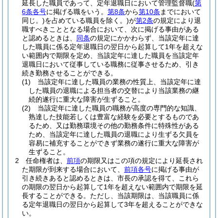
延長した職員であって、定年退職日において管理監督職
(
第
6条各号
に掲げる職をいう。
第8条
から
第10条
までにおいて
同じ。)
を占めている職員を除く。)
が
第2条
の規定により退
職すべきこととなる場合において、次に掲げる事由がある
と認めるときは、
同条
の規定にかかわらず、当該定年に達
した職員に係る定年退職日の翌日から起算して1年を超えな
い範囲内で期限を定め、当該定年に達した職員を当該定年
退職日において従事している職務に従事させるため、引き
続き勤務させることができる。
(1)
当該定年に達した職員の業務の性質上、当該定年に達
した職員の退職による担当者の交替により当該業務の継
続的遂行に重大な障害が生ずること。
(2)
当該定年に達した職員の職務が高度の専門的な知識、
熟達した技能若しくは豊富な経験を必要とするものであ
るため、又は勤務環境その他の勤務条件に特殊性がある
ため、当該定年に達した職員の退職により生ずる欠員を
容易に補充することができず業務の遂行に重大な障害が
生ずること。
2
任命権者は、
前項
の期限又はこの項の規定により延長され
た期限が到来する場合において、
前項各号
に掲げる事由が
引き続きあると認めるときは、市長の承認を得て、これら
の期限の翌日から起算して1年を超えない範囲内で期限を延
長することができる。
ただし、当該期限は、当該職員に係
る定年退職日の翌日から起算して3年を超えることができな
い。