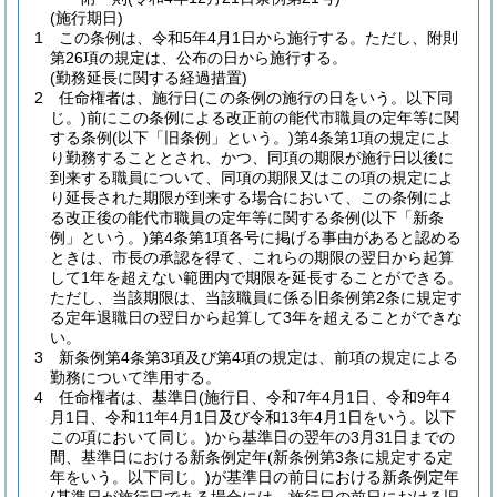
(施行期日)
1
この条例は、令和5年4月1日から施行する。
ただし、附則
第26項の規定は、公布の日から施行する。
(勤務延長に関する経過措置)
2
任命権者は、施行日
(この条例の施行の日をいう。以下同
じ。)
前にこの条例による改正前の能代市職員の定年等に関
する条例
(以下「旧条例」という。)
第4条第1項の規定によ
り勤務することとされ、かつ、同項の期限が施行日以後に
到来する職員について、同項の期限又はこの項の規定によ
り延長された期限が到来する場合において、この条例によ
る改正後の能代市職員の定年等に関する条例
(以下「新条
例」という。)
第4条第1項各号に掲げる事由があると認める
ときは、市長の承認を得て、これらの期限の翌日から起算
して1年を超えない範囲内で期限を延長することができる。
ただし、当該期限は、当該職員に係る旧条例第2条に規定す
る定年退職日の翌日から起算して3年を超えることができな
い。
3
新条例第4条第3項及び第4項の規定は、前項の規定による
勤務について準用する。
4
任命権者は、基準日
(施行日、令和7年4月1日、令和9年4
月1日、令和11年4月1日及び令和13年4月1日をいう。以下
この項において同じ。)
から基準日の翌年の3月31日までの
間、基準日における新条例定年
(新条例第3条に規定する定
年をいう。以下同じ。)
が基準日の前日における新条例定年