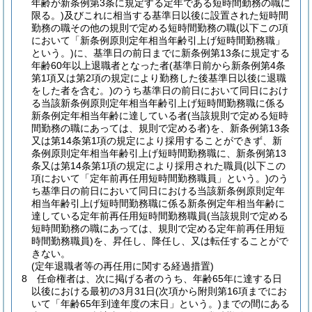
年齢が新条例第3条に規定する定年である短時間勤務の職に
限る。)
及びこれに相当する基準日以後に設置された短時間
勤務の職その他の規則で定める短時間勤務の職
(以下この項
において「新条例原則定年相当年齢引上げ短時間勤務職」
という。)
に、基準日の前日までに新条例第13条に規定する
年齢60年以上退職者となった者
(基準日前から新条例第4条
第1項又は第2項の規定により勤務した後基準日以後に退職
をした者を含む。)
のうち基準日の前日において同日におけ
る当該新条例原則定年相当年齢引上げ短時間勤務職に係る
新条例定年相当年齢に達している者
(当該規則で定める短時
間勤務の職にあっては、規則で定める者)
を、新条例第13条
又は第14条第1項の規定により採用することができず、新
条例原則定年相当年齢引上げ短時間勤務職に、新条例第13
条又は第14条第1項の規定により採用された職員
(以下この
項において「定年前再任用短時間勤務職員」という。)
のう
ち基準日の前日において同日における当該新条例原則定年
相当年齢引上げ短時間勤務職に係る新条例定年相当年齢に
達している定年前再任用短時間勤務職員
(当該規則で定める
短時間勤務の職にあっては、規則で定める定年前再任用短
時間勤務職員)
を、昇任し、降任し、又は転任することがで
きない。
(定年退職者等の再任用に関する経過措置)
8
任命権者は、次に掲げる者のうち、年齢65年に達する日
以後における最初の3月31日
(次項から附則第16項までにお
いて「年齢65年到達年度の末日」という。)
までの間にある