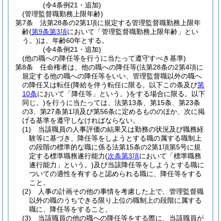
(令4条例21・追加)
(管理監督職勤務上限年齢)
第7条
法第28条の2第1項に規定する管理監督職勤務上限年
齢
(
第9条第3項
において「管理監督職勤務上限年齢」とい
う。)
は、年齢60年とする。
(令4条例21・追加)
(他の職への降任等を行うに当たって遵守すべき基準)
第8条
任命権者は、他の職への降任等
(法第28条の2第4項に
規定する他の職への降任等をいい、管理監督職以外の職へ
の降任又は転任
(降給を伴う転任に限る。以下この条及び
第
10条
において「降任等」という。)
をする場合に限る。以下
同じ。)
を行うに当たっては、法第13条、第15条、第23条
の3、第27条第1項及び第56条に定めるもののほか、次に掲
げる基準を遵守しなければならない。
(1)
当該職員の人事評価の結果又は勤務の状況及び職務経
験等に基づき、降任等をしようとする職の属する職制上
の段階の標準的な職に係る法第15条の2第1項第5号に規
定する標準職務遂行能力
(
次条第3項
において「標準職務
遂行能力」という。)
及び当該降任等をしようとする職に
ついての適性を有すると認められる職に、降任等をする
こと。
(2)
人事の計画その他の事情を考慮した上で、管理監督職
以外の職のうちできる限り上位の職制上の段階に属する
職に、降任等をすること。
(3)
当該職員の他の職への降任等をする際に、当該職員が