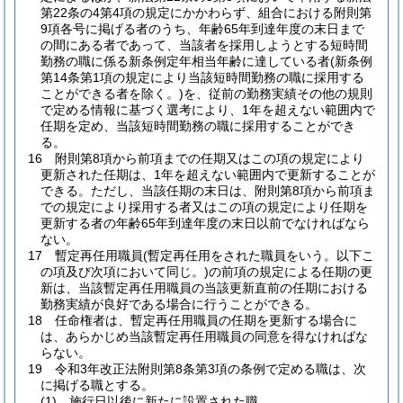
第22条の4第4項の規定にかかわらず、組合における附則第
9項各号に掲げる者のうち、年齢65年到達年度の末日まで
の間にある者であって、当該者を採用しようとする短時間
勤務の職に係る新条例定年相当年齢に達している者
(新条例
第14条第1項の規定により当該短時間勤務の職に採用する
ことができる者を除く。)
を、従前の勤務実績その他の規則
で定める情報に基づく選考により、1年を超えない範囲内で
任期を定め、当該短時間勤務の職に採用することができ
る。
16
附則第8項から前項までの任期又はこの項の規定により
更新された任期は、1年を超えない範囲内で更新することが
できる。
ただし、当該任期の末日は、附則第8項から前項ま
での規定により採用する者又はこの項の規定により任期を
更新する者の年齢65年到達年度の末日以前でなければなら
ない。
17
暫定再任用職員
(暫定再任用をされた職員をいう。以下こ
の項及び次項において同じ。)
の前項の規定による任期の更
新は、当該暫定再任用職員の当該更新直前の任期における
勤務実績が良好である場合に行うことができる。
18
任命権者は、暫定再任用職員の任期を更新する場合に
は、あらかじめ当該暫定再任用職員の同意を得なければな
らない。
19
令和3年改正法附則第8条第3項の条例で定める職は、次
に掲げる職とする。
(1)
施行日以後に新たに設置された職