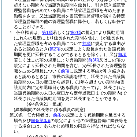
超えない期間内で当該異動期間を延長し、引き続き当該管
理監督職を占めている職員に当該管理監督職を占めたまま
勤務をさせ、又は当該職員を当該管理監督職が属する特定
管理監督職群の他の管理監督職に降任し、若しくは転任す
ることができる。
4
任命権者は、
第1項
若しくは
第2項
の規定により異動期間
(これらの規定により延長された期間を含む。)
が延長され
た管理監督職を占める職員について
前項
に規定する事由が
あると認めるとき
(
第2項
の規定により延長された当該異動
期間を更に延長することができるときを除く。)
、又は
前項
若しくはこの項の規定により異動期間
(
前3項
又はこの項の
規定により延長された期間を含む。)
が延長された管理監督
職を占める職員について
前項
に規定する事由が引き続きあ
ると認めるときは、市長の承認を得て、延長された当該異
動期間の末日の翌日から起算して1年を超えない期間内
(当
該期間内に定年退職日がある職員にあっては、延長された
当該異動期間の末日の翌日から定年退職日までの期間内)
で
延長された当該異動期間を更に延長することができる。
(令4条例21・追加)
(異動期間の延長等に係る職員の同意)
第10条
任命権者は、
前条
の規定により異動期間を延長する
場合及び
同条第3項
の規定により他の管理監督職に降任等を
する場合には、あらかじめ職員の同意を得なければならな
い。