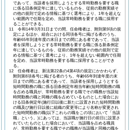
であって、当該者を採用しようとする常時勤務を要する職
に係る旧条例定年に達しているものを、従前の勤務実績そ
の他の規則で定める情報に基づく選考により、1年を超えな
い範囲内で任期を定め、当該常時勤務を要する職に採用す
ることができる。
11
令和14年3月31日までの間、任命権者は、附則第9項の規
定によるほか、組合における同項各号に掲げる者のうち、
年齢65年到達年度の末日までの間にある者であって、当該
者を採用しようとする常時勤務を要する職に係る新条例定
年に達しているものを、従前の勤務実績その他の規則で定
める情報に基づく選考により、1年を超えない範囲内で任期
を定め、当該常時勤務を要する職に採用することができ
る。
12
任命権者は、新法第22条の4第4項の規定にかかわらず、
附則第8項各号に掲げる者のうち、年齢65年到達年度の末
日までの間にある者であって、当該者を採用しようとする
短時間勤務の職に係る旧条例定年相当年齢
(短時間勤務の職
を占める職員が、常時勤務を要する職でその職務が当該短
時間勤務の職と同種の職を占めているものとした場合にお
ける旧条例定年
(施行日以後に新たに設置された短時間勤務
の職及び施行日以後に組織の変更等により名称が変更され
た短時間勤務の職
(以下これらの職をこの項において「当該
職」という。)
にあっては、当該職が施行日の前日に設置さ
れていたものとした場合において、当該職を占める職員
が、常時勤務を要する職でその職務が当該職と同種の職を