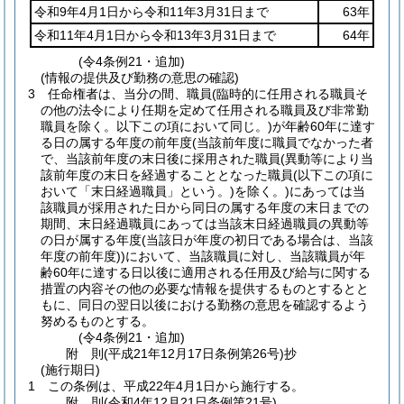
令和9年4月1日から令和11年3月31日まで
63年
令和11年4月1日から令和13年3月31日まで
64年
(令4条例21・追加)
(情報の提供及び勤務の意思の確認)
3
任命権者は、当分の間、職員
(臨時的に任用される職員そ
の他の法令により任期を定めて任用される職員及び非常勤
職員を除く。以下この項において同じ。)
が年齢60年に達す
る日の属する年度の前年度
(当該前年度に職員でなかった者
で、当該前年度の末日後に採用された職員
(異動等により当
該前年度の末日を経過することとなった職員
(以下この項に
おいて「末日経過職員」という。)
を除く。)
にあっては当
該職員が採用された日から同日の属する年度の末日までの
期間、末日経過職員にあっては当該末日経過職員の異動等
の日が属する年度
(当該日が年度の初日である場合は、当該
年度の前年度)
)
において、当該職員に対し、当該職員が年
齢60年に達する日以後に適用される任用及び給与に関する
措置の内容その他の必要な情報を提供するものとするとと
もに、同日の翌日以後における勤務の意思を確認するよう
努めるものとする。
(令4条例21・追加)
附
則
(平成21年12月17日
条例第26号)
抄
(施行期日)
1
この条例は、平成22年4月1日から施行する。
附
則
(令和4年12月21日
条例第21号)