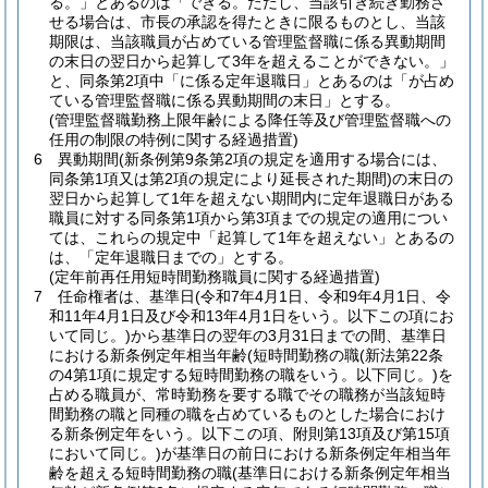
る。」とあるのは「できる。ただし、当該引き続き勤務さ
せる場合は、市長の承認を得たときに限るものとし、当該
期限は、当該職員が占めている管理監督職に係る異動期間
の末日の翌日から起算して3年を超えることができない。」
と、同条第2項中「に係る定年退職日」とあるのは「が占め
ている管理監督職に係る異動期間の末日」とする。
(管理監督職勤務上限年齢による降任等及び管理監督職への
任用の制限の特例に関する経過措置)
6
異動期間
(新条例第9条第2項の規定を適用する場合には、
同条第1項又は第2項の規定により延長された期間)
の末日の
翌日から起算して1年を超えない期間内に定年退職日がある
職員に対する同条第1項から第3項までの規定の適用につい
ては、これらの規定中「起算して1年を超えない」とあるの
は、「定年退職日までの」とする。
(定年前再任用短時間勤務職員に関する経過措置)
7
任命権者は、基準日
(令和7年4月1日、令和9年4月1日、令
和11年4月1日及び令和13年4月1日をいう。以下この項にお
いて同じ。)
から基準日の翌年の3月31日までの間、基準日
における新条例定年相当年齢
(短時間勤務の職
(新法第22条
の4第1項に規定する短時間勤務の職をいう。以下同じ。)
を
占める職員が、常時勤務を要する職でその職務が当該短時
間勤務の職と同種の職を占めているものとした場合におけ
る新条例定年をいう。以下この項、附則第13項及び第15項
において同じ。)
が基準日の前日における新条例定年相当年
齢を超える短時間勤務の職
(基準日における新条例定年相当