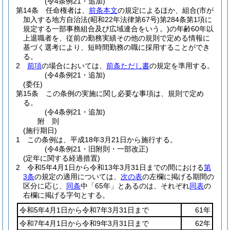
(令4条例21・追加)
第14条
任命権者は、
前条本文
の規定によるほか、組合
(市が
加入する地方自治法
(昭和22年法律第67号)
第284条第1項に
規定する一部事務組合及び広域連合をいう。)
の年齢60年以
上退職者を、従前の勤務実績その他の規則で定める情報に
基づく選考により、短時間勤務の職に採用することができ
る。
2
前項
の場合においては、
前条ただし書
の規定を準用する。
(令4条例21・追加)
(委任)
第15条
この条例の実施に関し必要な事項は、規則で定め
る。
(令4条例21・追加)
附
則
(施行期日)
1
この条例は、平成18年3月21日から施行する。
(令4条例21・旧附則・一部改正)
(定年に関する経過措置)
2
令和5年4月1日から令和13年3月31日までの間における
第
3条
の規定の適用については、
次の表
の左欄に掲げる期間の
区分に応じ、
同条
中「65年」とあるのは、それぞれ
同表
の
右欄に掲げる字句とする。
令和5年4月1日から令和7年3月31日まで
61年
令和7年4月1日から令和9年3月31日まで
62年