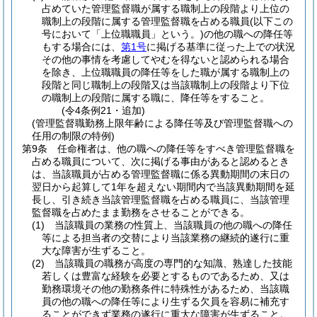
占めていた管理監督職が属する職制上の段階より上位の
職制上の段階に属する管理監督職を占める職員
(以下この
号において「上位職職員」という。)
の他の職への降任等
もする場合には、
第1号
に掲げる基準に従った上での状況
その他の事情を考慮してやむを得ないと認められる場合
を除き、上位職職員の降任等をした職が属する職制上の
段階と同じ職制上の段階又は当該職制上の段階より下位
の職制上の段階に属する職に、降任等をすること。
(令4条例21・追加)
(管理監督職勤務上限年齢による降任等及び管理監督職への
任用の制限の特例)
第9条
任命権者は、他の職への降任等をすべき管理監督職を
占める職員について、次に掲げる事由があると認めるとき
は、当該職員が占める管理監督職に係る異動期間の末日の
翌日から起算して1年を超えない期間内で当該異動期間を延
長し、引き続き当該管理監督職を占める職員に、当該管理
監督職を占めたまま勤務をさせることができる。
(1)
当該職員の業務の性質上、当該職員の他の職への降任
等による担当者の交替により当該業務の継続的遂行に重
大な障害が生ずること。
(2)
当該職員の職務が高度の専門的な知識、熟達した技能
若しくは豊富な経験を必要とするものであるため、又は
勤務環境その他の勤務条件に特殊性があるため、当該職
員の他の職への降任等により生ずる欠員を容易に補充す
ることができず業務の遂行に重大な障害が生ずること。