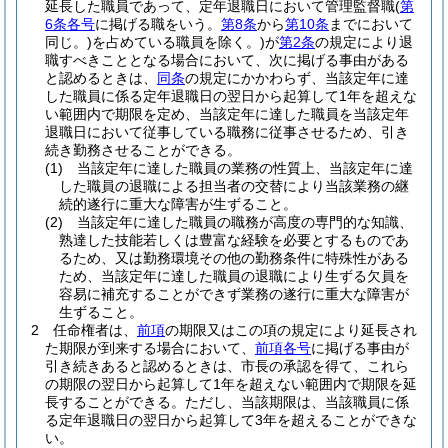
延長した職員であって、定年退職日において管理監督職
(
第
6条各号
に掲げる職をいう。
第8条
から
第10条
までにおいて
同じ。)
を占めている職員を除く。)
が
第2条
の規定により退
職すべきこととなる場合において、次に掲げる事由がある
と認めるときは、
同条
の規定にかかわらず、当該定年に達
した職員に係る定年退職日の翌日から起算して1年を超えな
い範囲内で期限を定め、当該定年に達した職員を当該定年
退職日において従事している職務に従事させるため、引き
続き勤務させることができる。
(1)
当該定年に達した職員の業務の性質上、当該定年に達
した職員の退職による担当者の交替により当該業務の継
続的遂行に重大な障害が生ずること。
(2)
当該定年に達した職員の職務が高度の専門的な知識、
熟達した技能若しくは豊富な経験を必要とするものであ
るため、又は勤務環境その他の勤務条件に特殊性がある
ため、当該定年に達した職員の退職により生ずる欠員を
容易に補充することができず業務の遂行に重大な障害が
生ずること。
2
任命権者は、
前項
の期限又はこの項の規定により延長され
た期限が到来する場合において、
前項各号
に掲げる事由が
引き続きあると認めるときは、市長の承認を得て、これら
の期限の翌日から起算して1年を超えない範囲内で期限を延
長することができる。
ただし、当該期限は、当該職員に係
る定年退職日の翌日から起算して3年を超えることができな
い。