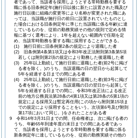
者であって、当該者を採用しようとする常時勤務を要する
職に係る旧条例定年
(施行日以後に新たに設置された職及び
施行日以後に組織の変更等により名称が変更された職にあ
っては、当該職が施行日の前日に設置されていたものとし
た場合における旧条例定年に準じた当該職に係る年齢)
に達
しているものを、従前の勤務実績その他の規則で定める情
報に基づく選考により、1年を超えない範囲内で任期を定
め、当該常時勤務を要する職に採用することができる。
(1)
施行日前に旧条例第2条の規定により退職した者
(2)
旧条例第4条第1項又は令和3年改正法附則第3条第5項
若しくは附則第2項の規定により勤務した後退職した者
(3)
25年以上勤続して施行日前に退職した者
(前2号に掲げ
る者を除く。)
のうち、当該退職の日の翌日から起算して
5年を経過する日までの間にある者
(4)
25年以上勤続して施行日前に退職した者
(前3号に掲げ
る者を除く。)
のうち、当該退職の日の翌日から起算して
5年を経過する日までの間に、令和3年改正法による改正
前の地方公務員法第28条の4第1項又は第28条の5第1項の
規定による採用又は暫定再任用
(この項から附則第15項ま
での規定により採用することをいう。次項第6号及び附則
第17項において同じ。)
をされたことがある者
9
令和14年3月31日までの間、任命権者は、次に掲げる者の
うち、年齢65年到達年度の末日までの間にある者であっ
て、当該者を採用しようとする常時勤務を要する職に係る
新条例定年に達しているものを、従前の勤務実績その他の