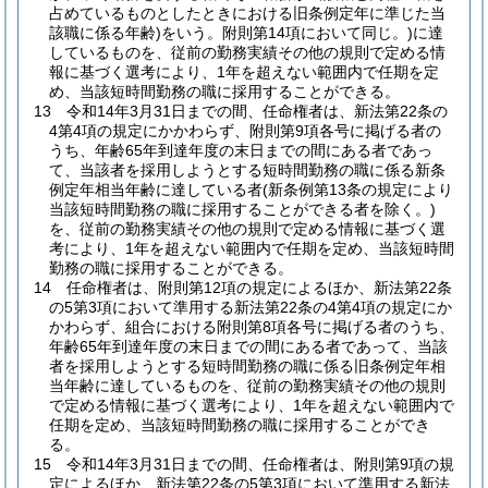
占めているものとしたときにおける旧条例定年に準じた当
該職に係る年齢)
をいう。附則第14項において同じ。)
に達
しているものを、従前の勤務実績その他の規則で定める情
報に基づく選考により、1年を超えない範囲内で任期を定
め、当該短時間勤務の職に採用することができる。
13
令和14年3月31日までの間、任命権者は、新法第22条の
4第4項の規定にかかわらず、附則第9項各号に掲げる者の
うち、年齢65年到達年度の末日までの間にある者であっ
て、当該者を採用しようとする短時間勤務の職に係る新条
例定年相当年齢に達している者
(新条例第13条の規定により
当該短時間勤務の職に採用することができる者を除く。)
を、従前の勤務実績その他の規則で定める情報に基づく選
考により、1年を超えない範囲内で任期を定め、当該短時間
勤務の職に採用することができる。
14
任命権者は、附則第12項の規定によるほか、新法第22条
の5第3項において準用する新法第22条の4第4項の規定にか
かわらず、組合における附則第8項各号に掲げる者のうち、
年齢65年到達年度の末日までの間にある者であって、当該
者を採用しようとする短時間勤務の職に係る旧条例定年相
当年齢に達しているものを、従前の勤務実績その他の規則
で定める情報に基づく選考により、1年を超えない範囲内で
任期を定め、当該短時間勤務の職に採用することができ
る。
15
令和14年3月31日までの間、任命権者は、附則第9項の規
定によるほか、新法第22条の5第3項において準用する新法