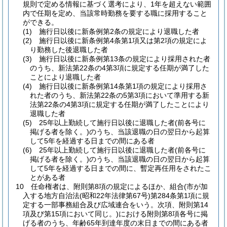
規則で定める情報に基づく選考により、1年を超えない範囲
内で任期を定め、当該常時勤務を要する職に採用すること
ができる。
(1)
施行日以後に新条例第2条の規定により退職した者
(2)
施行日以後に新条例第4条第1項又は第2項の規定によ
り勤務した後退職した者
(3)
施行日以後に新条例第13条の規定により採用された者
のうち、新法第22条の4第3項に規定する任期が満了した
ことにより退職した者
(4)
施行日以後に新条例第14条第1項の規定により採用さ
れた者のうち、新法第22条の5第3項において準用する新
法第22条の4第3項に規定する任期が満了したことにより
退職した者
(5)
25年以上勤続して施行日以後に退職した者
(前各号に
掲げる者を除く。)
のうち、当該退職の日の翌日から起算
して5年を経過する日までの間にある者
(6)
25年以上勤続して施行日以後に退職した者
(前各号に
掲げる者を除く。)
のうち、当該退職の日の翌日から起算
して5年を経過する日までの間に、暫定再任用をされたこ
とがある者
10
任命権者は、附則第8項の規定によるほか、組合
(市が加
入する地方自治法
(昭和22年法律第67号)
第284条第1項に規
定する一部事務組合及び広域連合をいう。次項、附則第14
項及び第15項において同じ。)
における附則第8項各号に掲
げる者のうち、年齢65年到達年度の末日までの間にある者