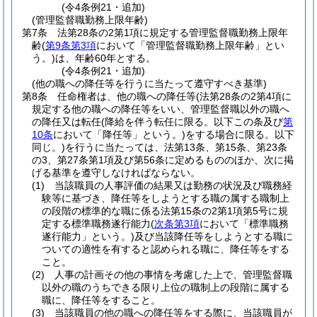
(令4条例21・追加)
(管理監督職勤務上限年齢)
第7条
法第28条の2第1項に規定する管理監督職勤務上限年
齢
(
第9条第3項
において「管理監督職勤務上限年齢」とい
う。)
は、年齢60年とする。
(令4条例21・追加)
(他の職への降任等を行うに当たって遵守すべき基準)
第8条
任命権者は、他の職への降任等
(法第28条の2第4項に
規定する他の職への降任等をいい、管理監督職以外の職へ
の降任又は転任
(降給を伴う転任に限る。以下この条及び
第
10条
において「降任等」という。)
をする場合に限る。以下
同じ。)
を行うに当たっては、法第13条、第15条、第23条
の3、第27条第1項及び第56条に定めるもののほか、次に掲
げる基準を遵守しなければならない。
(1)
当該職員の人事評価の結果又は勤務の状況及び職務経
験等に基づき、降任等をしようとする職の属する職制上
の段階の標準的な職に係る法第15条の2第1項第5号に規
定する標準職務遂行能力
(
次条第3項
において「標準職務
遂行能力」という。)
及び当該降任等をしようとする職に
ついての適性を有すると認められる職に、降任等をする
こと。
(2)
人事の計画その他の事情を考慮した上で、管理監督職
以外の職のうちできる限り上位の職制上の段階に属する
職に、降任等をすること。
(3)
当該職員の他の職への降任等をする際に、当該職員が