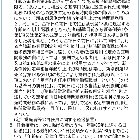
年齢が新条例第3条に規定する定年である短時間勤務の職に
限る。)
及びこれに相当する基準日以後に設置された短時間
勤務の職その他の規則で定める短時間勤務の職
(以下この項
において「新条例原則定年相当年齢引上げ短時間勤務職」
という。)
に、基準日の前日までに新条例第13条に規定する
年齢60年以上退職者となった者
(基準日前から新条例第4条
第1項又は第2項の規定により勤務した後基準日以後に退職
をした者を含む。)
のうち基準日の前日において同日におけ
る当該新条例原則定年相当年齢引上げ短時間勤務職に係る
新条例定年相当年齢に達している者
(当該規則で定める短時
間勤務の職にあっては、規則で定める者)
を、新条例第13条
又は第14条第1項の規定により採用することができず、新
条例原則定年相当年齢引上げ短時間勤務職に、新条例第13
条又は第14条第1項の規定により採用された職員
(以下この
項において「定年前再任用短時間勤務職員」という。)
のう
ち基準日の前日において同日における当該新条例原則定年
相当年齢引上げ短時間勤務職に係る新条例定年相当年齢に
達している定年前再任用短時間勤務職員
(当該規則で定める
短時間勤務の職にあっては、規則で定める定年前再任用短
時間勤務職員)
を、昇任し、降任し、又は転任することがで
きない。
(定年退職者等の再任用に関する経過措置)
8
任命権者は、次に掲げる者のうち、年齢65年に達する日
以後における最初の3月31日
(次項から附則第16項までにお
いて「年齢65年到達年度の末日」という。)
までの間にある