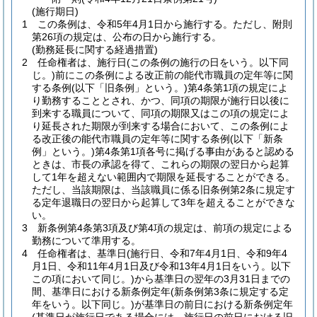
(施行期日)
1
この条例は、令和5年4月1日から施行する。
ただし、附則
第26項の規定は、公布の日から施行する。
(勤務延長に関する経過措置)
2
任命権者は、施行日
(この条例の施行の日をいう。以下同
じ。)
前にこの条例による改正前の能代市職員の定年等に関
する条例
(以下「旧条例」という。)
第4条第1項の規定によ
り勤務することとされ、かつ、同項の期限が施行日以後に
到来する職員について、同項の期限又はこの項の規定によ
り延長された期限が到来する場合において、この条例によ
る改正後の能代市職員の定年等に関する条例
(以下「新条
例」という。)
第4条第1項各号に掲げる事由があると認める
ときは、市長の承認を得て、これらの期限の翌日から起算
して1年を超えない範囲内で期限を延長することができる。
ただし、当該期限は、当該職員に係る旧条例第2条に規定す
る定年退職日の翌日から起算して3年を超えることができな
い。
3
新条例第4条第3項及び第4項の規定は、前項の規定による
勤務について準用する。
4
任命権者は、基準日
(施行日、令和7年4月1日、令和9年4
月1日、令和11年4月1日及び令和13年4月1日をいう。以下
この項において同じ。)
から基準日の翌年の3月31日までの
間、基準日における新条例定年
(新条例第3条に規定する定
年をいう。以下同じ。)
が基準日の前日における新条例定年