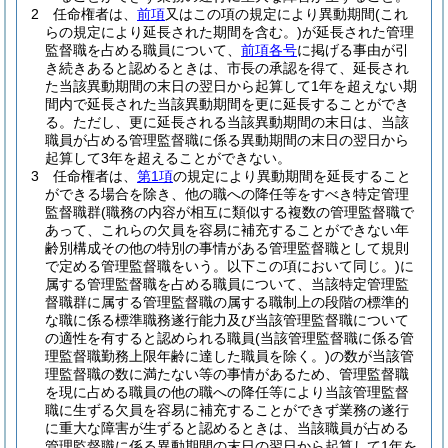
2
任命権者は、
前項
又はこの項の規定により異動期間
(これ
らの規定により延長された期間を含む。)
が延長された管理
監督職を占める職員について、
前項各号
に掲げる事由が引
き続きあると認めるときは、市長の承認を得て、延長され
た当該異動期間の末日の翌日から起算して1年を超えない期
間内で延長された当該異動期間を更に延長することができ
る。
ただし、更に延長される当該異動期間の末日は、当該
職員が占める管理監督職に係る異動期間の末日の翌日から
起算して3年を超えることができない。
3
任命権者は、
第1項
の規定により異動期間を延長すること
ができる場合を除き、他の職への降任等をすべき特定管理
監督職群
(職務の内容が相互に類似する複数の管理監督職で
あって、これらの欠員を容易に補充することができない年
齢別構成その他の特別の事情がある管理監督職として規則
で定める管理監督職をいう。以下この項において同じ。)
に
属する管理監督職を占める職員について、当該特定管理監
督職群に属する管理監督職の属する職制上の段階の標準的
な職に係る標準職務遂行能力及び当該管理監督職について
の適性を有すると認められる職員
(当該管理監督職に係る管
理監督職勤務上限年齢に達した職員を除く。)
の数が当該管
理監督職の数に満たない等の事情があるため、管理監督職
を現に占める職員の他の職への降任等により当該管理監督
職に生ずる欠員を容易に補充することができず業務の遂行
に重大な障害が生ずると認めるときは、当該職員が占める
管理監督職に係る異動期間の末日の翌日から起算して1年を