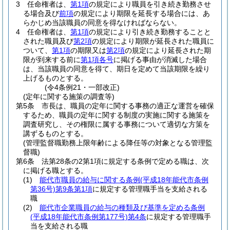
3
任命権者は、
第1項
の規定により職員を引き続き勤務させ
る場合及び
前項
の規定により期限を延長する場合には、あ
らかじめ当該職員の同意を得なければならない。
4
任命権者は、
第1項
の規定により引き続き勤務することと
された職員及び
第2項
の規定により期限が延長された職員に
ついて、
第1項
の期限又は
第2項
の規定により延長された期
限が到来する前に
第1項各号
に掲げる事由が消滅した場合
は、当該職員の同意を得て、期日を定めて当該期限を繰り
上げるものとする。
(令4条例21・一部改正)
(定年に関する施策の調査等)
第5条
市長は、職員の定年に関する事務の適正な運営を確保
するため、職員の定年に関する制度の実施に関する施策を
調査研究し、その権限に属する事務について適切な方策を
講ずるものとする。
(管理監督職勤務上限年齢による降任等の対象となる管理監
督職)
第6条
法第28条の2第1項に規定する条例で定める職は、次
に掲げる職とする。
(1)
能代市職員の給与に関する条例
(平成18年能代市条例
第36号)
第9条第1項
に規定する管理職手当を支給される
職
(2)
能代市企業職員の給与の種類及び基準を定める条例
(平成18年能代市条例第177号)
第4条
に規定する管理職手
当を支給される職