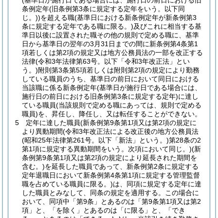
(基準日が施行日である場合には、施行日の前日における旧
条例定年
(旧条例第3条に規定する定年をいう。以下同
じ。)
)
を超える職
(基準日における新条例定年が新条例第3
条に規定する定年である職に限る。)
及びこれに相当する基
準日以後に設置された職その他の規則で定める職に、基準
日から基準日の翌年の3月31日までの間に新条例第4条第1
項若しくは第2項の規定又は地方公務員法の一部を改正する
法律
(令和3年法律第63号。以下「令和3年改正法」とい
う。)
附則第3条第5項若しくは附則第2項の規定により勤務
している職員のうち、基準日の前日において同日における
当該職に係る新条例定年
(基準日が施行日である場合には、
施行日の前日における旧条例第3条に規定する定年)
に達し
ている職員
(当該規則で定める職にあっては、規則で定める
職員)
を、昇任し、降任し、又は転任することができない。
5
定年に達した職員
(新条例第9条第1項又は第2項の規定に
より異動期間
(令和3年改正法による改正後の地方公務員法
(昭和25年法律第261号。以下「新法」という。)
第28条の2
第1項に規定する異動期間をいう。次項において同じ。)
(新
条例第9条第1項又は第2項の規定により延長された期間を
含む。)
を延長した職員であって、新条例第2条に規定する
定年退職日において新条例第4条第1項に規定する管理監督
職を占めている職員に限る。)
は、同項に規定する定年に達
した職員とみなして、同条の規定を適用する。
この場合に
おいて、同項中「第9条」とあるのは「第9条第1項又は第2
項」と、「を除く」とあるのは「に限る」と、「でき