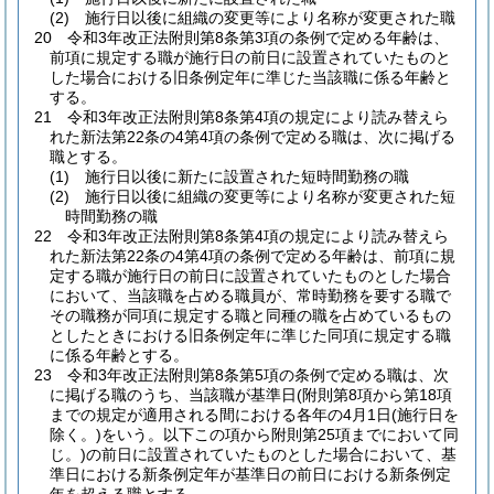
(2)
施行日以後に組織の変更等により名称が変更された職
20
令和3年改正法附則第8条第3項の条例で定める年齢は、
前項に規定する職が施行日の前日に設置されていたものと
した場合における旧条例定年に準じた当該職に係る年齢と
する。
21
令和3年改正法附則第8条第4項の規定により読み替えら
れた新法第22条の4第4項の条例で定める職は、次に掲げる
職とする。
(1)
施行日以後に新たに設置された短時間勤務の職
(2)
施行日以後に組織の変更等により名称が変更された短
時間勤務の職
22
令和3年改正法附則第8条第4項の規定により読み替えら
れた新法第22条の4第4項の条例で定める年齢は、前項に規
定する職が施行日の前日に設置されていたものとした場合
において、当該職を占める職員が、常時勤務を要する職で
その職務が同項に規定する職と同種の職を占めているもの
としたときにおける旧条例定年に準じた同項に規定する職
に係る年齢とする。
23
令和3年改正法附則第8条第5項の条例で定める職は、次
に掲げる職のうち、当該職が基準日
(附則第8項から第18項
までの規定が適用される間における各年の4月1日
(施行日を
除く。)
をいう。以下この項から附則第25項までにおいて同
じ。)
の前日に設置されていたものとした場合において、基
準日における新条例定年が基準日の前日における新条例定