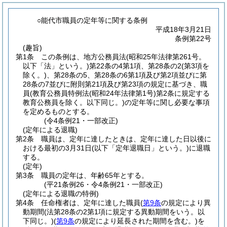
○能代市職員の定年等に関する条例
平成18年3月21日
条例第22号
(趣旨)
第1条
この条例は、地方公務員法
(昭和25年法律第261号。
以下「法」という。)
第22条の4第1項、第28条の2
(第3項を
除く。)
、第28条の5、第28条の6第1項及び第2項並びに第
28条の7並びに附則第21項及び第23項の規定に基づき、職
員
(教育公務員特例法
(昭和24年法律第1号)
第2条に規定する
教育公務員を除く。以下同じ。)
の定年等に関し必要な事項
を定めるものとする。
(令4条例21・一部改正)
(定年による退職)
第2条
職員は、定年に達したときは、定年に達した日以後に
おける最初の3月31日
(以下「定年退職日」という。)
に退職
する。
(定年)
第3条
職員の定年は、年齢65年とする。
(平21条例26・令4条例21・一部改正)
(定年による退職の特例)
第4条
任命権者は、定年に達した職員
(
第9条
の規定により異
動期間
(法第28条の2第1項に規定する異動期間をいう。以
下同じ。)
(
第9条
の規定により延長された期間を含む。)
を