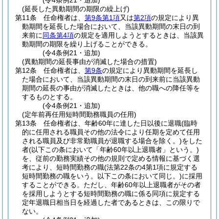
(令4条例21・追加)
(延長した異動期間の期限の繰上げ)
第11条
任命権者は、
第9条第1項
又は
第2項
の規定により異
動期間を延長した場合において、当該異動期間の末日の到
来前に
同条第4項
の規定を適用しようとするときは、当該異
動期間の期限を繰り上げることができる。
(令4条例21・追加)
(異動期間の延長事由が消滅した場合の措置)
第12条
任命権者は、
第9条
の規定により異動期間を延長し
た場合において、当該異動期間の末日の到来前に当該異動
期間の延長の事由が消滅したときは、他の職への降任等を
するものとする。
(令4条例21・追加)
(定年前再任用短時間勤務職員の任用)
第13条
任命権者は、年齢60年に達した日以後に退職
(臨時
的に任用される職員その他の法令により任期を定めて任用
される職員及び非常勤職員が退職する場合を除く。)
をした
者
(以下この条において「年齢60年以上退職者」という。)
を、従前の勤務実績その他の規則で定める情報に基づく選
考により、短時間勤務の職
(法第22条の4第1項に規定する
短時間勤務の職をいう。以下この条において同じ。)
に採用
することができる。
ただし、年齢60年以上退職者がその者
を採用しようとする短時間勤務の職に係る同項に規定する
定年退職日相当日を経過した者であるときは、この限りで
ない。