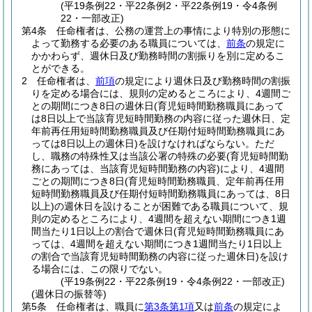
(平19条例22・平22条例2・平22条例19・令4条例
22・一部改正)
第4条
任命権者は、公務の運営上の事情により特別の形態に
よって勤務する必要のある職員については、
前条
の規定に
かかわらず、週休日及び勤務時間の割振りを別に定めるこ
とができる。
2
任命権者は、
前項
の規定により週休日及び勤務時間の割振
りを定める場合には、規則の定めるところにより、4週間ご
との期間につき8日の週休日
(育児短時間勤務職員にあって
は8日以上で当該育児短時間勤務の内容に従った週休日、定
年前再任用短時間勤務職員及び任期付短時間勤務職員にあ
っては8日以上の週休日)
を設けなければならない。
ただ
し、職務の特殊性又は当該公署の特殊の必要
(育児短時間勤
務にあっては、当該育児短時間勤務の内容)
により、4週間
ごとの期間につき8日
(育児短時間勤務職員、定年前再任用
短時間勤務職員及び任期付短時間勤務職員にあっては、8日
以上)
の週休日を設けることが困難である職員について、規
則の定めるところにより、4週間を超えない期間につき1週
間当たり1日以上の割合で週休日
(育児短時間勤務職員にあ
っては、4週間を超えない期間につき1週間当たり1日以上
の割合で当該育児短時間勤務の内容に従った週休日)
を設け
る場合には、この限りでない。
(平19条例22・平22条例19・令4条例22・一部改正)
(週休日の振替等)
第5条
任命権者は、職員に
第3条第1項
又は
前条
の規定によ