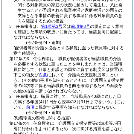
関する対象職員の家庭の状況に起因して発生し、又は発
生することが予想される職業生活と家庭生活との両立の
支障となる事情の改善に資する事項に係る対象職員の意
向を確認するための措置
3
任命権者は、
第1項第3号
又は
前項第3号
の規定により意向
を確認した事項の取扱いに当たっては、当該意向に配慮し
なければならない。
(令7条例24・追加)
(配偶者等が介護を必要とする状況に至った職員等に対する
意向確認等)
第17条の3
任命権者は、職員が配偶者等が当該職員の介護
を必要とする状況に至ったことを申し出たときは、当該職
員に対して、仕事と介護との両立に資する制度又は措置
(以
下この項及び
次条
において「介護両立支援制度等」とい
う。)
その他の事項を知らせるとともに、介護両立支援制度
等の請求等に係る当該職員の意向を確認するための面談そ
の他の措置を講じなければならない。
2
任命権者は、職員に対して、当該職員が40歳に達した日
の属する年度
(4月1日から翌年の3月31日までをいう。)
にお
いて、
前項
に規定する事項を知らせなければならない。
(令7条例24・追加)
(勤務環境の整備に関する措置)
第17条の4
任命権者は、介護両立支援制度等の請求等が円
滑に行われるようにするため、次に掲げる措置を講じなけ