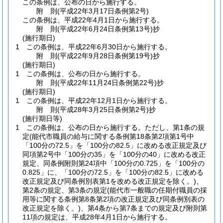
この条例は、公布の日から施行する。
附
則
(平成22年3月17日
条例第2号)
この条例は、平成22年4月1日から施行する。
附
則
(平成22年6月24日
条例第13号)
抄
(施行期日)
1
この条例は、平成22年6月30日から施行する。
附
則
(平成22年9月28日
条例第19号)
抄
(施行期日)
1
この条例は、公布の日から施行する。
附
則
(平成22年11月24日
条例第22号)
抄
(施行期日)
1
この条例は、平成22年12月1日から施行する。
附
則
(平成28年3月25日
条例第2号)
抄
(施行期日等)
1
この条例は、公布の日から施行する。
ただし、第1条の規
定
(能代市職員の給与に関する条例第18条第2項第1号中
「100分の72.5」を「100分の82.5」に改める改正規定及び
同項第2号中「100分の35」を「100分の40」に改める改正
規定、同条例附則第24項中「100分の0.725」を「100分の
0.825」に、「100分の72.5」を「100分の82.5」に改める
改正規定及び同条例別表第1を改める改正規定を除く。)
、
第2条の規定、第3条の規定
(能代市一般職の任期付職員の採
用等に関する条例第8条第2項の改正規定及び同条例別表の
改正規定を除く。)
、第4条から第7条までの規定及び附則第
11項の規定は、平成28年4月1日から施行する。