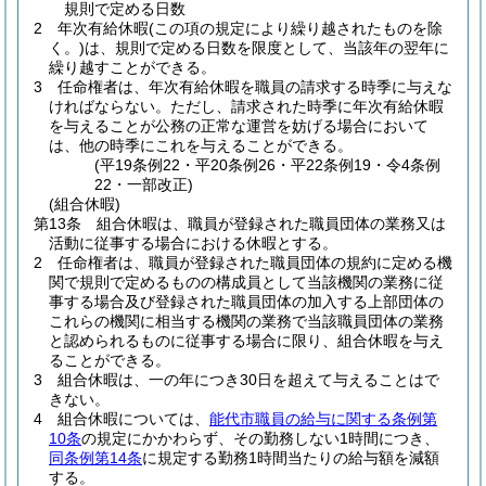
規則で定める日数
2
年次有給休暇
(この項の規定により繰り越されたものを除
く。)
は、規則で定める日数を限度として、当該年の翌年に
繰り越すことができる。
3
任命権者は、年次有給休暇を職員の請求する時季に与えな
ければならない。
ただし、請求された時季に年次有給休暇
を与えることが公務の正常な運営を妨げる場合において
は、他の時季にこれを与えることができる。
(平19条例22・平20条例26・平22条例19・令4条例
22・一部改正)
(組合休暇)
第13条
組合休暇は、職員が登録された職員団体の業務又は
活動に従事する場合における休暇とする。
2
任命権者は、職員が登録された職員団体の規約に定める機
関で規則で定めるものの構成員として当該機関の業務に従
事する場合及び登録された職員団体の加入する上部団体の
これらの機関に相当する機関の業務で当該職員団体の業務
と認められるものに従事する場合に限り、組合休暇を与え
ることができる。
3
組合休暇は、一の年につき30日を超えて与えることはで
きない。
4
組合休暇については、
能代市職員の給与に関する条例第
10条
の規定にかかわらず、その勤務しない1時間につき、
同条例第14条
に規定する勤務1時間当たりの給与額を減額
する。