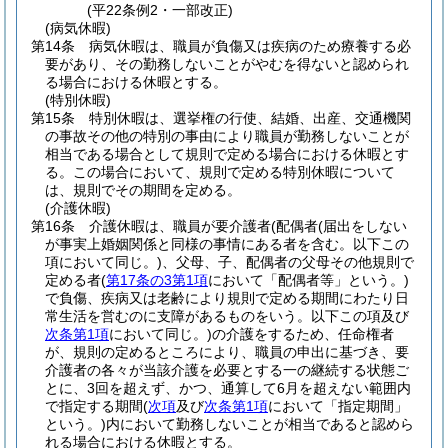
(平22条例2・一部改正)
(病気休暇)
第14条
病気休暇は、職員が負傷又は疾病のため療養する必
要があり、その勤務しないことがやむを得ないと認められ
る場合における休暇とする。
(特別休暇)
第15条
特別休暇は、選挙権の行使、結婚、出産、交通機関
の事故その他の特別の事由により職員が勤務しないことが
相当である場合として規則で定める場合における休暇とす
る。
この場合において、規則で定める特別休暇について
は、規則でその期間を定める。
(介護休暇)
第16条
介護休暇は、職員が要介護者
(配偶者
(届出をしない
が事実上婚姻関係と同様の事情にある者を含む。以下この
項において同じ。)
、父母、子、配偶者の父母その他規則で
定める者
(
第17条の3第1項
において「配偶者等」という。)
で負傷、疾病又は老齢により規則で定める期間にわたり日
常生活を営むのに支障があるものをいう。以下この項及び
次条第1項
において同じ。)
の介護をするため、任命権者
が、規則の定めるところにより、職員の申出に基づき、要
介護者の各々が当該介護を必要とする一の継続する状態ご
とに、3回を超えず、かつ、通算して6月を超えない範囲内
で指定する期間
(
次項
及び
次条第1項
において「指定期間」
という。)
内において勤務しないことが相当であると認めら
れる場合における休暇とする。