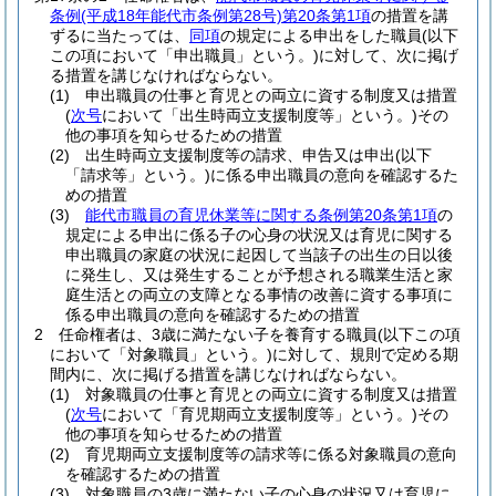
条例
(平成18年能代市条例第28号)
第20条第1項
の措置を講
ずるに当たっては、
同項
の規定による申出をした職員
(以下
この項において「申出職員」という。)
に対して、次に掲げ
る措置を講じなければならない。
(1)
申出職員の仕事と育児との両立に資する制度又は措置
(
次号
において「出生時両立支援制度等」という。)
その
他の事項を知らせるための措置
(2)
出生時両立支援制度等の請求、申告又は申出
(以下
「請求等」という。)
に係る申出職員の意向を確認するた
めの措置
(3)
能代市職員の育児休業等に関する条例第20条第1項
の
規定による申出に係る子の心身の状況又は育児に関する
申出職員の家庭の状況に起因して当該子の出生の日以後
に発生し、又は発生することが予想される職業生活と家
庭生活との両立の支障となる事情の改善に資する事項に
係る申出職員の意向を確認するための措置
2
任命権者は、3歳に満たない子を養育する職員
(以下この項
において「対象職員」という。)
に対して、規則で定める期
間内に、次に掲げる措置を講じなければならない。
(1)
対象職員の仕事と育児との両立に資する制度又は措置
(
次号
において「育児期両立支援制度等」という。)
その
他の事項を知らせるための措置
(2)
育児期両立支援制度等の請求等に係る対象職員の意向
を確認するための措置
(3)
対象職員の3歳に満たない子の心身の状況又は育児に