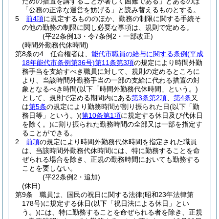
ための措置を講ずることが著しく困難である」とあるのは
「公務の正常な運営を妨げる」と読み替えるものとする。
5
前4項
に規定するもののほか、勤務の制限に関する手続そ
の他の勤務の制限に関し必要な事項は、規則で定める。
(平22条例13・令7条例2・一部改正)
(時間外勤務代休時間)
第8条の4
任命権者は、
能代市職員の給与に関する条例
(平成
18年能代市条例第36号)
第11条第3項
の規定により時間外勤
務手当を支給すべき職員に対して、規則の定めるところに
より、当該時間外勤務手当の一部の支給に代わる措置の対
象となるべき時間
(以下「時間外勤務代休時間」という。)
として、規則で定める期間内にある
第3条第2項
、
第4条
又
は
第5条
の規定により勤務時間が割り振られた日
(以下「勤
務日等」という。)
(
第10条第1項
に規定する休日及び代休日
を除く。)
に割り振られた勤務時間の全部又は一部を指定す
ることができる。
2
前項
の規定により時間外勤務代休時間を指定された職員
は、当該時間外勤務代休時間には、特に勤務することを命
ぜられる場合を除き、正規の勤務時間においても勤務する
ことを要しない。
(平22条例2・追加)
(休日)
第9条
職員は、国民の祝日に関する法律
(昭和23年法律第
178号)
に規定する休日
(以下「祝日法による休日」とい
う。)
には、特に勤務することを命ぜられる者を除き、正規