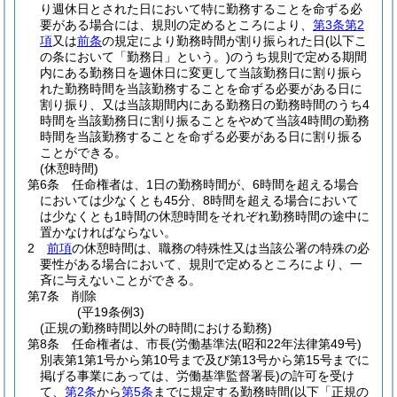
り週休日とされた日において特に勤務することを命ずる必
要がある場合には、規則の定めるところにより、
第3条第2
項
又は
前条
の規定により勤務時間が割り振られた日
(以下こ
の条において「勤務日」という。)
のうち規則で定める期間
内にある勤務日を週休日に変更して当該勤務日に割り振ら
れた勤務時間を当該勤務することを命ずる必要がある日に
割り振り、又は当該期間内にある勤務日の勤務時間のうち4
時間を当該勤務日に割り振ることをやめて当該4時間の勤務
時間を当該勤務することを命ずる必要がある日に割り振る
ことができる。
(休憩時間)
第6条
任命権者は、1日の勤務時間が、6時間を超える場合
においては少なくとも45分、8時間を超える場合において
は少なくとも1時間の休憩時間をそれぞれ勤務時間の途中に
置かなければならない。
2
前項
の休憩時間は、職務の特殊性又は当該公署の特殊の必
要性がある場合において、規則で定めるところにより、一
斉に与えないことができる。
第7条
削除
(平19条例3)
(正規の勤務時間以外の時間における勤務)
第8条
任命権者は、市長
(労働基準法
(昭和22年法律第49号)
別表第1第1号から第10号まで及び第13号から第15号までに
掲げる事業にあっては、労働基準監督署長)
の許可を受け
て、
第2条
から
第5条
までに規定する勤務時間
(以下「正規の