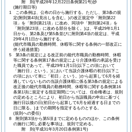
附
則
(平成28年12月22日
条例第21号)
抄
(施行期日等)
1
この条例は、公布の日から施行する。
ただし、第3条の規
定
(附則第4項
(見出しを含む。)
の改正規定中「附則第22
項」を「附則第21項」に改め、同項中「附則第24項」を
「附則第23項」に改める部分を除く。)
は、平成29年1月1
日から、第2条及び第5条並びに附則第4項の規定は、平成
29年4月1日から施行する。
(能代市職員の勤務時間、休暇等に関する条例の一部改正に
伴う経過措置)
5
第3条の規定による改正前の能代市職員の勤務時間、休暇
等に関する条例第17条の規定により介護休暇の承認を受け
た職員であって、平成29年1月1日
(以下この項において
「施行日」という。)
において当該介護休暇の初日
(以下こ
の項において単に「初日」という。)
から起算して6月を経
過していないものの当該介護休暇に係る第3条の規定による
改正後の能代市職員の勤務時間、休暇等に関する条例第16
条第1項に規定する指定期間については、任命権者は、規則
の定めるところにより、初日から当該職員の申出に基づく
施行日以後の日
(初日から起算して6月を経過する日までの
日に限る。)
までの期間を指定するものとする。
(規則への委任)
8
附則第3項から第5項までに定めるもののほか、この条例
の施行に関し必要な事項は、規則で定める。
附
則
(平成31年3月20日
条例第1号)