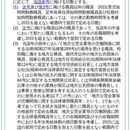
に応じて、
当該各号
に掲げる日数とする。
(1)
次号
及び
第3号
に掲げる職員以外の職員 20日
(育児短
時間勤務職員、定年前再任用短時間勤務職員及び任期付
短時間勤務職員にあっては、その者の勤務時間等を考慮
し20日を超えない範囲内で規則で定める日数)
(2)
次号
に掲げる職員以外の職員であって、当該年の中途
において新たに職員となるもの その年の在職期間を考
慮し20日を超えない範囲内で規則で定める日数
(3)
当該年の前年において地方公営企業等の労働関係に関
する法律
(昭和27年法律第289号)
の適用を受ける職員、特
別職に属する地方公務員、能代市以外の地方公共団体の
職員、国家公務員又は地方住宅供給公社法
(昭和40年法律
第124号)
に規定する地方住宅供給公社若しくは地方道路
公社法
(昭和45年法律第82号)
に規定する地方道路公社若
しくは公有地の拡大の推進に関する法律
(昭和47年法律第
66号)
に規定する土地開発公社若しくは沖縄振興開発金融
公庫その他その業務が国又は地方公共団体の事務若しく
は事業と密接な関連を有する法人のうち規則で定めるも
のに使用される者
(以下この号において「地方公営企業等
の労働関係に関する法律適用職員等」という。)
であった
者であって引き続き当該年に新たに職員となったものそ
の他規則で定める職員 地方公営企業等の労働関係に関
する法律適用職員等としての在職期間及びその在職期間
中における年次有給休暇の残日数等を考慮し、20日に
次
項
の規則で定める日数を加えた日数を超えない範囲内で