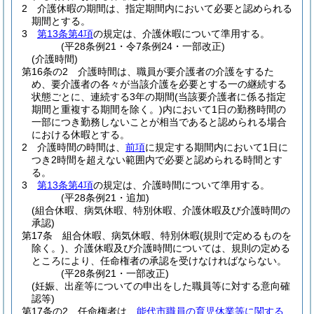
2
介護休暇の期間は、指定期間内において必要と認められる
期間とする。
3
第13条第4項
の規定は、介護休暇について準用する。
(平28条例21・令7条例24・一部改正)
(介護時間)
第16条の2
介護時間は、職員が要介護者の介護をするた
め、要介護者の各々が当該介護を必要とする一の継続する
状態ごとに、連続する3年の期間
(当該要介護者に係る指定
期間と重複する期間を除く。)
内において1日の勤務時間の
一部につき勤務しないことが相当であると認められる場合
における休暇とする。
2
介護時間の時間は、
前項
に規定する期間内において1日に
つき2時間を超えない範囲内で必要と認められる時間とす
る。
3
第13条第4項
の規定は、介護時間について準用する。
(平28条例21・追加)
(組合休暇、病気休暇、特別休暇、介護休暇及び介護時間の
承認)
第17条
組合休暇、病気休暇、特別休暇
(規則で定めるものを
除く。)
、介護休暇及び介護時間については、規則の定める
ところにより、任命権者の承認を受けなければならない。
(平28条例21・一部改正)
(妊娠、出産等についての申出をした職員等に対する意向確
認等)
第17条の2
任命権者は、
能代市職員の育児休業等に関する