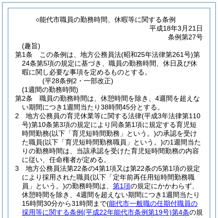
○能代市職員の勤務時間、休暇等に関する条例
平成18年3月21日
条例第27号
(趣旨)
第1条
この条例は、地方公務員法
(昭和25年法律第261号)
第
24条第5項の規定に基づき、職員の勤務時間、休日及び休
暇に関し必要な事項を定めるものとする。
(平28条例2・一部改正)
(1週間の勤務時間)
第2条
職員の勤務時間は、休憩時間を除き、4週間を超えな
い期間につき1週間当たり38時間45分とする。
2
地方公務員の育児休業等に関する法律
(平成3年法律第110
号)
第10条第3項の規定により同条第1項に規定する育児短
時間勤務
(以下「育児短時間勤務」という。)
の承認を受け
た職員
(以下「育児短時間勤務職員」という。)
の1週間当た
りの勤務時間は、当該承認を受けた育児短時間勤務の内容
に従い、任命権者が定める。
3
地方公務員法第22条の4第1項又は第22条の5第1項の規定
により採用された職員
(以下「定年前再任用短時間勤務職
員」という。)
の勤務時間は、
第1項
の規定にかかわらず、
休憩時間を除き、4週間を超えない期間につき1週間当たり
15時間30分から31時間まで
(
能代市一般職の任期付職員の
採用等に関する条例
(平成22年能代市条例第19号)
第4条
の規