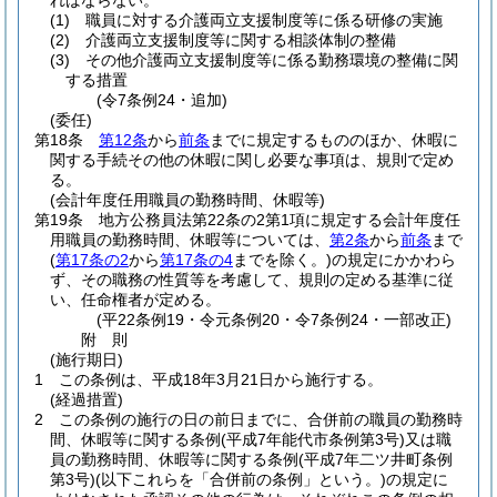
ればならない。
(1)
職員に対する介護両立支援制度等に係る研修の実施
(2)
介護両立支援制度等に関する相談体制の整備
(3)
その他介護両立支援制度等に係る勤務環境の整備に関
する措置
(令7条例24・追加)
(委任)
第18条
第12条
から
前条
までに規定するもののほか、休暇に
関する手続その他の休暇に関し必要な事項は、規則で定め
る。
(会計年度任用職員の勤務時間、休暇等)
第19条
地方公務員法第22条の2第1項に規定する会計年度任
用職員の勤務時間、休暇等については、
第2条
から
前条
まで
(
第17条の2
から
第17条の4
までを除く。)
の規定にかかわら
ず、その職務の性質等を考慮して、規則の定める基準に従
い、任命権者が定める。
(平22条例19・令元条例20・令7条例24・一部改正)
附
則
(施行期日)
1
この条例は、平成18年3月21日から施行する。
(経過措置)
2
この条例の施行の日の前日までに、合併前の職員の勤務時
間、休暇等に関する条例
(平成7年能代市条例第3号)
又は職
員の勤務時間、休暇等に関する条例
(平成7年二ツ井町条例
第3号)
(以下これらを「合併前の条例」という。)
の規定に