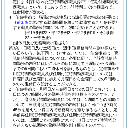
定により採用された短時間勤務職員
(以下「任期付短時間勤
務職員」という。)
にあっては、31時間まで)
の範囲内で、
任命権者が定める。
4
任命権者は、職務の特殊性又は当該公署の特殊の必要によ
り
前3項
に規定する勤務時間を超えて勤務することを必要と
する職員の勤務時間について、別に定めることができる。
(平19条例22・平22条例2・平22条例19・令4条例
22・一部改正)
(週休日及び勤務時間の割振り)
第3条
日曜日及び土曜日は、週休日
(勤務時間を割り振らな
い日をいう。以下同じ。)
とする。
ただし、任命権者は、育
児短時間勤務職員については、必要に応じ、当該育児短時
間勤務の内容に従いこれらの日に加えて月曜日から金曜日
までの5日間において週休日を設けるものとし、定年前再任
用短時間勤務職員及び任期付短時間勤務職員については、
日曜日及び土曜日に加えて月曜日から金曜日までの5日間に
おいて週休日を設けることができる。
2
任命権者は、月曜日から金曜日までの5日間において、1
日につき7時間45分の勤務時間を割り振るものとする。
た
だし、育児短時間勤務職員については、1週間ごとの期間に
ついて、当該育児短時間勤務の内容に従い1日につき7時間
45分を超えない範囲内で勤務時間を割り振るものとし、定
年前再任用短時間勤務職員及び任期付短時間勤務職員につ
いては、1週間ごとの期間について、1日につき7時間45分
を超えない範囲内で勤務時間を割り振るものとする。