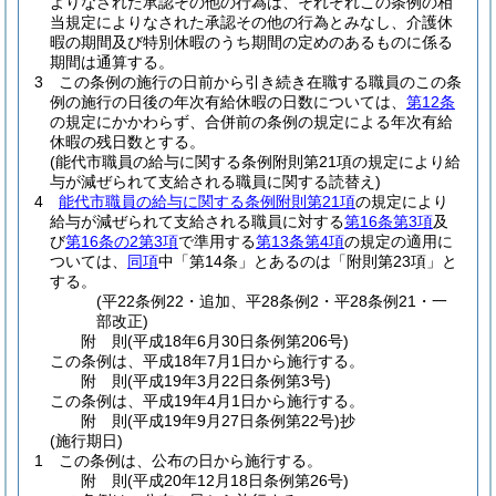
よりなされた承認その他の行為は、それぞれこの条例の相
当規定によりなされた承認その他の行為とみなし、介護休
暇の期間及び特別休暇のうち期間の定めのあるものに係る
期間は通算する。
3
この条例の施行の日前から引き続き在職する職員のこの条
例の施行の日後の年次有給休暇の日数については、
第12条
の規定にかかわらず、合併前の条例の規定による年次有給
休暇の残日数とする。
(能代市職員の給与に関する条例附則第21項の規定により給
与が減ぜられて支給される職員に関する読替え)
4
能代市職員の給与に関する条例附則第21項
の規定により
給与が減ぜられて支給される職員に対する
第16条第3項
及
び
第16条の2第3項
で準用する
第13条第4項
の規定の適用に
ついては、
同項
中「第14条」とあるのは「附則第23項」と
する。
(平22条例22・追加、平28条例2・平28条例21・一
部改正)
附
則
(平成18年6月30日
条例第206号)
この条例は、平成18年7月1日から施行する。
附
則
(平成19年3月22日
条例第3号)
この条例は、平成19年4月1日から施行する。
附
則
(平成19年9月27日
条例第22号)
抄
(施行期日)
1
この条例は、公布の日から施行する。
附
則
(平成20年12月18日
条例第26号)