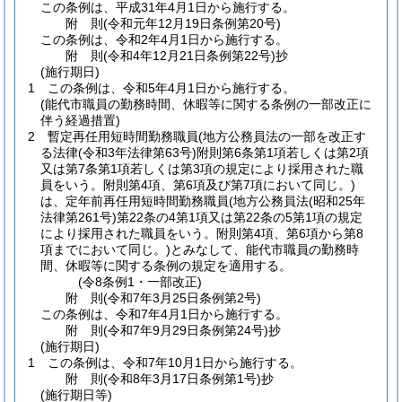
この条例は、平成31年4月1日から施行する。
附
則
(令和元年12月19日
条例第20号)
この条例は、令和2年4月1日から施行する。
附
則
(令和4年12月21日
条例第22号)
抄
(施行期日)
1
この条例は、令和5年4月1日から施行する。
(能代市職員の勤務時間、休暇等に関する条例の一部改正に
伴う経過措置)
2
暫定再任用短時間勤務職員
(地方公務員法の一部を改正す
る法律
(令和3年法律第63号)
附則第6条第1項若しくは第2項
又は第7条第1項若しくは第3項の規定により採用された職
員をいう。附則第4項、第6項及び第7項において同じ。)
は、定年前再任用短時間勤務職員
(地方公務員法
(昭和25年
法律第261号)
第22条の4第1項又は第22条の5第1項の規定
により採用された職員をいう。附則第4項、第6項から第8
項までにおいて同じ。)
とみなして、能代市職員の勤務時
間、休暇等に関する条例の規定を適用する。
(令8条例1・一部改正)
附
則
(令和7年3月25日
条例第2号)
この条例は、令和7年4月1日から施行する。
附
則
(令和7年9月29日
条例第24号)
抄
(施行期日)
1
この条例は、令和7年10月1日から施行する。
附
則
(令和8年3月17日
条例第1号)
抄
(施行期日等)