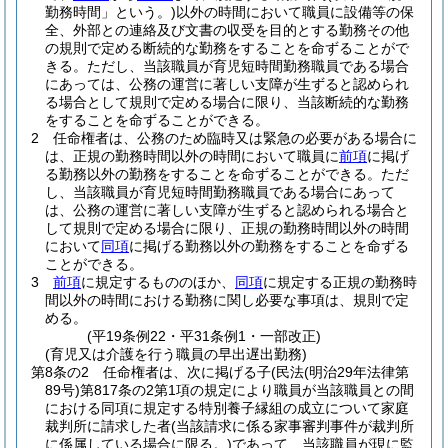
勤務時間」という。)
以外の時間において職員に設備等の保
全、外部との連絡及び文書の収受を目的とする勤務その他
の規則で定める断続的な勤務をすることを命ずることがで
きる。
ただし、当該職員が育児短時間勤務職員である場合
にあっては、公務の運営に著しい支障が生ずると認められ
る場合として規則で定める場合に限り、当該断続的な勤務
をすることを命ずることができる。
2
任命権者は、公務のため臨時又は緊急の必要がある場合に
は、正規の勤務時間以外の時間において職員に
前項
に掲げ
る勤務以外の勤務をすることを命ずることができる。
ただ
し、当該職員が育児短時間勤務職員である場合にあって
は、公務の運営に著しい支障が生ずると認められる場合と
して規則で定める場合に限り、正規の勤務時間以外の時間
において
同項
に掲げる勤務以外の勤務をすることを命ずる
ことができる。
3
前項
に規定するもののほか、
同項
に規定する正規の勤務時
間以外の時間における勤務に関し必要な事項は、規則で定
める。
(平19条例22・平31条例1・一部改正)
(育児又は介護を行う職員の早出遅出勤務)
第8条の2
任命権者は、次に掲げる子
(民法
(明治29年法律第
89号)
第817条の2第1項の規定により職員が当該職員との間
における同項に規定する特別養子縁組の成立について家庭
裁判所に請求した者
(当該請求に係る家事審判事件が裁判所
に係属している場合に限る。)
であって、当該職員が現に監