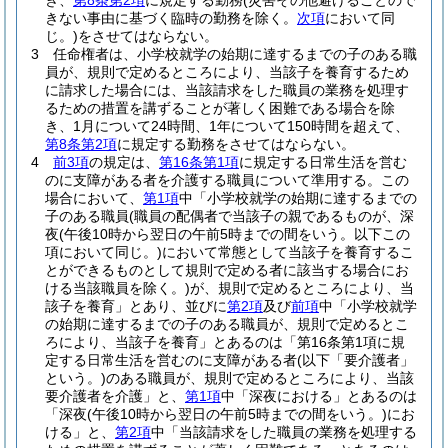
き、
第8条第2項
に規定する勤務
(災害その他避けることので
きない事由に基づく臨時の勤務を除く。
次項
において同
じ。)
をさせてはならない。
3
任命権者は、小学校就学の始期に達するまでの子のある職
員が、規則で定めるところにより、当該子を養育するため
に請求した場合には、当該請求をした職員の業務を処理す
るための措置を講ずることが著しく困難である場合を除
き、1月について24時間、1年について150時間を超えて、
第8条第2項
に規定する勤務をさせてはならない。
4
前3項
の規定は、
第16条第1項
に規定する日常生活を営む
のに支障がある者を介護する職員について準用する。
この
場合において、
第1項
中「小学校就学の始期に達するまでの
子のある職員
(職員の配偶者で当該子の親であるものが、深
夜
(午後10時から翌日の午前5時までの間をいう。以下この
項において同じ。)
において常態として当該子を養育するこ
とができるものとして規則で定める者に該当する場合にお
ける当該職員を除く。)
が、規則で定めるところにより、当
該子を養育」とあり、並びに
第2項
及び
前項
中「小学校就学
の始期に達するまでの子のある職員が、規則で定めるとこ
ろにより、当該子を養育」とあるのは「第16条第1項に規
定する日常生活を営むのに支障がある者
(以下「要介護者」
という。)
のある職員が、規則で定めるところにより、当該
要介護者を介護」と、
第1項
中「深夜における」とあるのは
「深夜
(午後10時から翌日の午前5時までの間をいう。)
にお
ける」と、
第2項
中「当該請求をした職員の業務を処理する