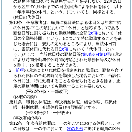
の勤務時間においても勤務することを要しない。
12月29日
から翌年の1月3日までの日
(祝日法による休日を除く。以下
「年末年始の休日」という。)
についても、同様とする。
(休日の代休日)
第10条
任命権者は、職員に祝日法による休日又は年末年始
の休日
(以下この項において「休日」と総称する。)
である
勤務日等に割り振られた勤務時間の全部
(
次項
において「休
日の全勤務時間」という。)
について特に勤務することを命
じた場合には、規則の定めるところにより、当該休日前
に、当該休日に代わる日
(
次項
において「代休日」とい
う。)
として、当該休日後の勤務日等
(
第8条の4第1項
の規定
により時間外勤務代休時間が指定された勤務日等及び休日
を除く。)
を指定することができる。
2
前項
の規定により代休日を指定された職員は、勤務を命ぜ
られた休日の全勤務時間を勤務した場合において、当該代
休日には、特に勤務することを命ぜられるときを除き、正
規の勤務時間においても勤務することを要しない。
(平22条例2・一部改正)
(休暇の種類)
第11条
職員の休暇は、年次有給休暇、組合休暇、病気休
暇、特別休暇、介護休暇及び介護時間とする。
(平28条例21・一部改正)
(年次有給休暇)
第12条
年次有給休暇は、一の年ごとにおける休暇とし、そ
の日数は、一の年において、
次の各号
に掲げる職員の区分