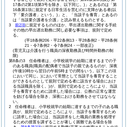
17条の2第1項第3号を除き、以下同じ。)
」とあるのは「第
16条第1項に規定する日常生活を営むのに支障がある者
(以
下「要介護者」という。)
」と、「当該子を養育」とあるの
は「当該要介護者を介護」と読み替えるものとする。
3
前2項
に規定するもののほか、早出遅出勤務に関する手続
その他の早出遅出勤務に関し必要な事項は、規則で定め
る。
(平18条例206・平22条例13・平28条例2・平28条例
21・令7条例2・令7条例24・一部改正)
(育児又は介護を行う職員の深夜勤務及び時間外勤務の制
限)
第8条の3
任命権者は、小学校就学の始期に達するまでの子
のある職員
(職員の配偶者で当該子の親であるものが、深夜
(午後10時から翌日の午前5時までの間をいう。以下この項
において同じ。)
において常態として当該子を養育すること
ができるものとして規則で定める者に該当する場合におけ
る当該職員を除く。)
が、規則で定めるところにより、当該
子を養育するために請求した場合には、公務の正常な運営
を妨げる場合を除き、深夜における勤務をさせてはならな
い。
2
任命権者は、小学校就学の始期に達するまでの子のある職
員が、規則で定めるところにより、当該子を養育するため
に請求した場合には、当該請求をした職員の業務を処理す
るための措置を講ずることが著しく困難である場合を除