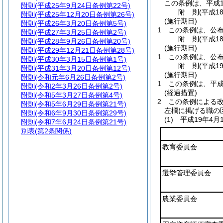
この条例は、平成1
附則
(平成25年9月24日条例第22号)
附
則
(平成1
附則
(平成25年12月20日条例第26号)
(施行期日)
附則
(平成26年3月20日条例第5号)
1
この条例は、公
附則
(平成27年3月25日条例第2号)
附
則
(平成1
附則
(平成28年9月26日条例第20号)
(施行期日)
附則
(平成29年12月21日条例第28号)
1
この条例は、公
附則
(平成30年3月15日条例第1号)
附
則
(平成1
附則
(平成31年3月20日条例第12号)
(施行期日)
附則
(令和元年6月26日条例第2号)
1
この条例は、平成
附則
(令和2年3月26日条例第2号)
(経過措置)
附則
(令和5年3月27日条例第4号)
2
この条例による
附則
(令和5年6月29日条例第21号)
左欄に掲げる職の
附則
(令和6年9月30日条例第29号)
(1)
平成19年4月
附則
(令和7年6月24日条例第21号)
別表
(第2条関係)
教育委員会
選挙管理委員会
農業委員会