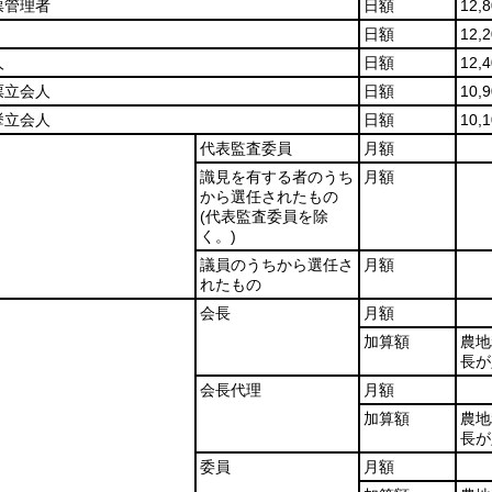
票管理者
日額
12,
日額
12,
人
日額
12,
票立会人
日額
10,
挙立会人
日額
10,
代表監査委員
月額
識見を有する者のうち
月額
から選任されたもの
(代表監査委員を除
く。)
議員のうちから選任さ
月額
れたもの
会長
月額
加算額
農地
長が
会長代理
月額
加算額
農地
長が
委員
月額