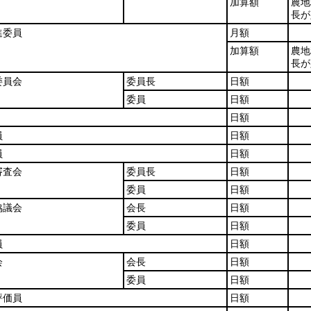
加算額
農地
長が
進委員
月額
加算額
農地
長が
委員会
委員長
日額
委員
日額
日額
員
日額
員
日額
審査会
委員長
日額
委員
日額
協議会
会長
日額
委員
日額
員
日額
会
会長
日額
委員
日額
評価員
日額