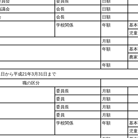
委員会
委員長
日額
協議会
会長
日額
会
会長
日額
学校関係
年額
基本
児童
月額
年額
基本
農家
年額
1日から平成21年3月31日まで
職の区分
委員長
月額
委員
月額
委員長
月額
委員
月額
学校関係
年額
基本
児童