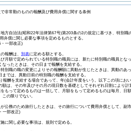
員で非常勤のものの報酬及び費用弁償に関する条例
、地方自治法
(昭和22年法律第67号)
第203条の2の規定に基づき、特別
用弁償に関し必要な事項を定めるものとする。
16・一部改正)
員の報酬は、
別表
に定める額とする。
及び月額で定められている特別職の職員には、新たに特別職の職員とな
くなったときは、その日まで報酬を支給する。
に特別職の職の変更によりその報酬額に異動が生じたときは、異動のあ
日までは、異動日前の特別職の報酬を支給する。
り報酬を支給する場合であって、年
(会計年度をいう。以下この項におい
の額は、その年及びその月の現日数を基礎としてそれぞれ日割により計
額をもって定めるものは一括して、月額をもって定めるものは毎月、日
、この限りでない。
員が公務のため旅行したときは、その旅行について費用弁償として、副
5・一部改正)
実施に関し必要な事項は、規則で定める。