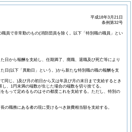
平成18年3月21日
条例第32号
職の職員で非常勤のもの
(消防団員を除く。以下「特別職の職員」とい
った日から報酬を支給し、任期満了、廃職、退職及び死亡等により
った日
(以下「異動日」という。)
から新たな特別職の職の報酬を支
て同じ。)
及び月の初日から又は年及び月の末日まで支給するとき
算し、1円未満の端数が生じた場合の端数を切り捨てる。
額をもって定めるものはその都度これを支給する。
ただし、特別の
市長の職務にある者の現に受けるべき旅費相当額を支給する。