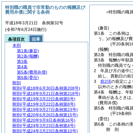
特別職の職員で非常勤のものの報酬及び
費用弁償に関する条例
○特別職の職
平成18年3月21日 条例第32号
(趣旨)
(令和7年6月24日施行)
第1条
この条例は
う。)
の報酬及び費
条項目次
沿革
(平20条例
本則
(報酬)
第1条
(趣旨)
第2条
特別職の職
第2条
(報酬)
第3条
報酬が年額
第3条
特別職の職員でな
第4条
2
年及び月の途中
第5条
(費用弁償)
給し、異動日の前
第6条
(委任)
3
前2項
の規定によ
附則
以外のときの報酬
附則
(平成18年6月30日条例第208号)
第4条
報酬は、年
附則
(平成18年9月21日条例第218号)
事由があるときは
附則
(平成19年3月22日条例第5号)
(費用弁償)
附則
(平成19年3月22日条例第8号)
第5条
特別職の職
附則
(平成19年9月27日条例第23号)
(平19条例
附則
(平成20年6月26日条例第15号)
(委任)
附則
(平成20年9月9日条例第16号)
第6条
この条例の
附則
(平成24年3月23日条例第4号)
附
則
附則
(平成24年3月23日条例第10号)