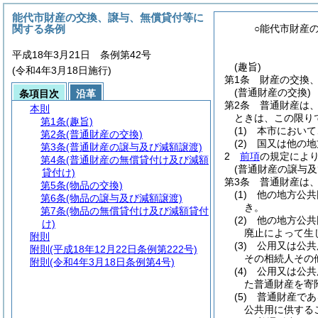
能代市財産の交換、譲与、無償貸付等に
関する条例
○能代市財産
平成18年3月21日 条例第42号
(趣旨)
(令和4年3月18日施行)
第1条
財産の交換
(普通財産の交換)
条項目次
沿革
第2条
普通財産は
本則
ときは、この限り
第1条
(趣旨)
(1)
本市において
第2条
(普通財産の交換)
(2)
国又は他の地
第3条
(普通財産の譲与及び減額譲渡)
2
前項
の規定によ
第4条
(普通財産の無償貸付け及び減額
(普通財産の譲与及
貸付け)
第3条
普通財産は
第5条
(物品の交換)
(1)
他の地方公共
第6条
(物品の譲与及び減額譲渡)
き。
第7条
(物品の無償貸付け及び減額貸付
(2)
他の地方公共
け)
廃止によって生
附則
(3)
公用又は公共
附則
(平成18年12月22日条例第222号)
その相続人その
附則
(令和4年3月18日条例第4号)
(4)
公用又は公共
た普通財産を寄
(5)
普通財産であ
公共用に供する