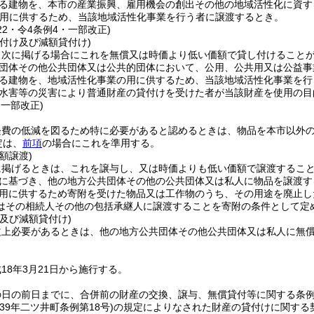
る建物を、本市の産業振興、雇用機会の創出その他の地域活性化に資す
用に供するため、当該地域活性化事業を行う者に譲渡するとき。
222・令4条例4・一部改正)
付け及び減額貸付け)
、次に掲げる場合にこれを無償又は時価より低い価額で貸し付けること
団体その他公共団体又は公共的団体において、公用、公共用又は公益事
る建物を、地域活性化事業の用に供するため、当該地域活性化事業を行
水害等の災害により普通財産の貸付けを受けた者が当該財産を使用の目
・一部改正)
経費の低減を図るため特に必要があると認めるときは、物品を本市以外
定は、
前項
の場合にこれを準用する。
額譲渡)
に掲げるときは、これを譲与し、又は時価よりも低い価額で譲渡するこ
に基づき、他の地方公共団体その他の公共団体又は私人に物品を譲渡す
用に供するため寄附を受けた物品又は工作物のうち、その用途を廃止し
はその相続人その他の包括承継人に譲渡することを寄附の条件として定
及び減額貸付け)
益上必要があるときは、他の地方公共団体その他公共団体又は私人に無
18年3月21日から施行する。
の日の前日までに、合併前の財産の交換、譲与、無償貸付等に関する条
和39年二ツ井町条例第18号)
の規定によりなされた財産の貸付けに関する