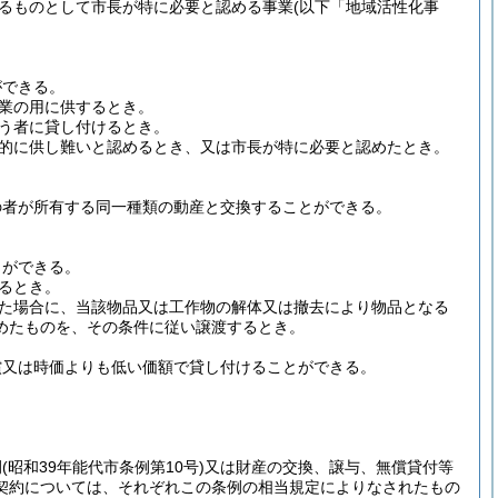
るものとして市長が特に必要と認める事業
(以下「地域活性化事
ができる。
業の用に供するとき。
う者に貸し付けるとき。
的に供し難いと認めるとき、又は市長が特に必要と認めたとき。
の者が所有する同一種類の動産と交換することができる。
とができる。
るとき。
た場合に、当該物品又は工作物の解体又は撤去により物品となる
めたものを、その条件に従い譲渡するとき。
償又は時価よりも低い価額で貸し付けることができる。
例
(昭和39年能代市条例第10号)
又は財産の交換、譲与、無償貸付等
契約については、それぞれこの条例の相当規定によりなされたもの