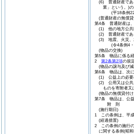
(6)
普通財産であ
業」という。)
の
(平18条例
(普通財産の無償貸
第4条
普通財産は
(1)
他の地方公共
(2)
普通財産であ
(3)
地震、火災、
(令4条例4
(物品の交換)
第5条
物品に係る
2
第2条第2項
の規
(物品の譲与及び減
第6条
物品は、次
(1)
公益上の必要
(2)
公用又は公共
ものを寄附者又
(物品の無償貸付け
第7条
物品は、公
附
則
(施行期日)
1
この条例は、平成
(経過措置)
2
この条例の施行
に関する条例
(昭