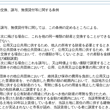
の交換、譲与、無償貸付等に関する条例
、譲与、無償貸付等に関しては、この条例の定めるところによる。
、次に掲げる場合に、これを他の同一種類の財産と交換することができ
でない。
、公用又は公共用に供するため、他人の所有する財産を必要とするとき
方公共団体その他公共団体において、公用又は公共用に供するため、本
り交換する場合において、その価額が等しくないときは、その差額を金
び減額譲渡)
、次に掲げる場合にこれを譲与し、又は時価より低い価額で譲渡するこ
団体その他公共団体において、公用、公共用又は公益事業の用に供する
団体その他公共団体において、維持及び保存の費用を負担した公用又は
じた普通財産を、その負担した費用の額の範囲内において、当該地方公
用に供する公有財産のうち、寄附に係るものの用途を廃止した場合にお
他の包括承継人に譲渡するとき。
用に供する公有財産の用途に代わるべき他の財産の寄附を受けたため、
附を受けた財産の価額に相当する金額の範囲内において、当該寄附者又
る土地を10年以上賃借している者が、当該土地に居住の用に供する建
ことが見込まれないと市長が認め、当該賃借している者に譲渡するとき