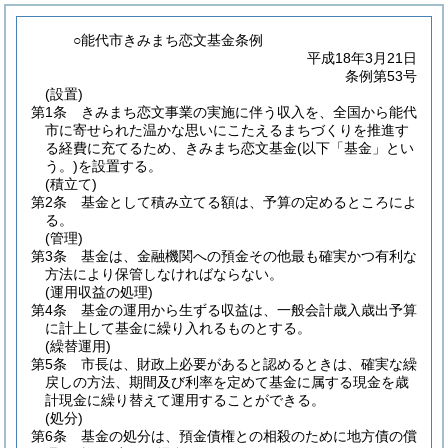
○能代市きみまち恋文基金条例
平成18年3月21日
条例第53号
(設置)
第1条
きみまち恋文事業の実施に伴う収入を、全国から能代
市に寄せられた温かな思いにこたえるまちづくりを推進す
る経費に充てるため、きみまち恋文基金
(以下「基金」とい
う。)
を設置する。
(積立て)
第2条
基金として積み立てる額は、予算の定めるところによ
る。
(管理)
第3条
基金は、金融機関への預金その他最も確実かつ有利な
方法により保管しなければならない。
(運用収益の処理)
第4条
基金の運用から生ずる収益は、一般会計歳入歳出予算
に計上して基金に繰り入れるものとする。
(繰替運用)
第5条
市長は、財政上必要があると認めるときは、確実な繰
戻しの方法、期間及び利率を定めて基金に属する現金を歳
計現金に繰り替えて運用することができる。
(処分)
第6条
基金の処分は、預金債権との相殺のために地方債の償