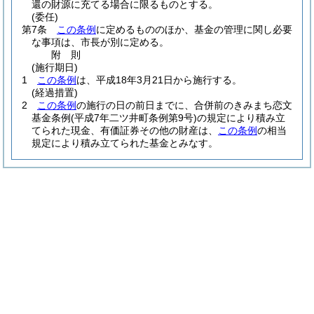
還の財源に充てる場合に限るものとする。
(委任)
第7条
この条例
に定めるもののほか、基金の管理に関し必要
な事項は、市長が別に定める。
附
則
(施行期日)
1
この条例
は、平成18年3月21日から施行する。
(経過措置)
2
この条例
の施行の日の前日までに、合併前のきみまち恋文
基金条例
(平成7年二ツ井町条例第9号)
の規定により積み立
てられた現金、有価証券その他の財産は、
この条例
の相当
規定により積み立てられた基金とみなす。