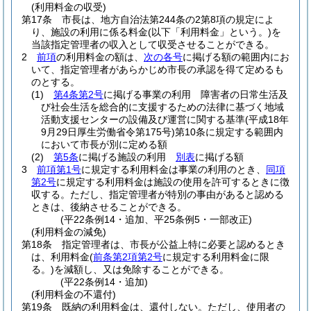
(利用料金の収受)
第17条
市長は、地方自治法第244条の2第8項の規定によ
り、施設の利用に係る料金
(以下「利用料金」という。)
を
当該指定管理者の収入として収受させることができる。
2
前項
の利用料金の額は、
次の各号
に掲げる額の範囲内にお
いて、指定管理者があらかじめ市長の承認を得て定めるも
のとする。
(1)
第4条第2号
に掲げる事業の利用 障害者の日常生活及
び社会生活を総合的に支援するための法律に基づく地域
活動支援センターの設備及び運営に関する基準
(平成18年
9月29日厚生労働省令第175号)
第10条に規定する範囲内
において市長が別に定める額
(2)
第5条
に掲げる施設の利用
別表
に掲げる額
3
前項第1号
に規定する利用料金は事業の利用のとき、
同項
第2号
に規定する利用料金は施設の使用を許可するときに徴
収する。
ただし、指定管理者が特別の事由があると認める
ときは、後納させることができる。
(平22条例14・追加、平25条例5・一部改正)
(利用料金の減免)
第18条
指定管理者は、市長が公益上特に必要と認めるとき
は、利用料金
(
前条第2項第2号
に規定する利用料金に限
る。)
を減額し、又は免除することができる。
(平22条例14・追加)
(利用料金の不還付)
第19条
既納の利用料金は、還付しない。
ただし、使用者の