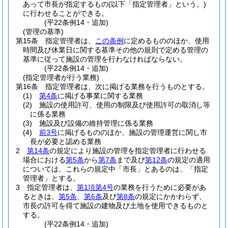
あって市長が指定するもの
(以下「指定管理者」という。)
に行わせることができる。
(平22条例14・追加)
(管理の基準)
第15条
指定管理者は、
この条例
に定めるもののほか、使用
時間及び休業日に関する基準その他の規則で定める管理の
基準に従って施設の管理を行わなければならない。
(平22条例14・追加)
(指定管理者が行う業務)
第16条
指定管理者は、次に掲げる業務を行うものとする。
(1)
第4条
に掲げる事業に関する業務
(2)
施設の使用許可、使用の制限及び使用許可の取消し等
に係る業務
(3)
施設及び設備の維持管理に係る業務
(4)
前3号
に掲げるもののほか、施設の管理運営に関し市
長が必要と認める業務
2
第14条
の規定により施設の管理を指定管理者に行わせる
場合における
第5条
から
第7条
まで及び
第12条
の規定の適用
については、これらの規定中「市長」とあるのは、「指定
管理者」とする。
3
指定管理者は、
第1項第4号
の業務を行うために必要があ
るときは、
第5条
、
第6条
及び
第8条
の規定にかかわらず、
市長の許可を得て施設の建物及び土地を使用できるものと
する。
(平22条例14・追加)