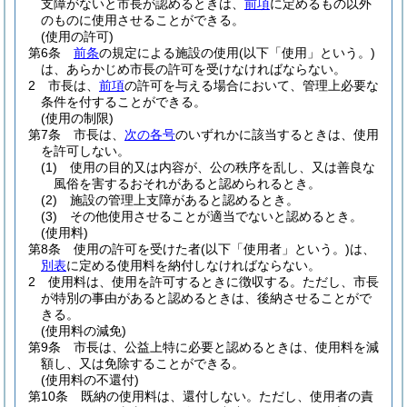
支障がないと市長が認めるときは、
前項
に定めるもの以外
のものに使用させることができる。
(使用の許可)
第6条
前条
の規定による施設の使用
(以下「使用」という。)
は、あらかじめ市長の許可を受けなければならない。
2
市長は、
前項
の許可を与える場合において、管理上必要な
条件を付することができる。
(使用の制限)
第7条
市長は、
次の各号
のいずれかに該当するときは、使用
を許可しない。
(1)
使用の目的又は内容が、公の秩序を乱し、又は善良な
風俗を害するおそれがあると認められるとき。
(2)
施設の管理上支障があると認めるとき。
(3)
その他使用させることが適当でないと認めるとき。
(使用料)
第8条
使用の許可を受けた者
(以下「使用者」という。)
は、
別表
に定める使用料を納付しなければならない。
2
使用料は、使用を許可するときに徴収する。
ただし、市長
が特別の事由があると認めるときは、後納させることがで
きる。
(使用料の減免)
第9条
市長は、公益上特に必要と認めるときは、使用料を減
額し、又は免除することができる。
(使用料の不還付)
第10条
既納の使用料は、還付しない。
ただし、使用者の責