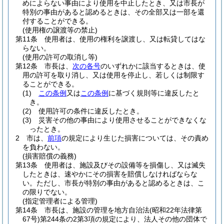
めによらない事由により使用を中止したとき、又は市長が
特別の事由があると認めるときは、その全部又は一部を還
付することができる。
(使用権の譲渡等の禁止)
第11条
使用者は、使用の権利を譲渡し、又は転貸してはな
らない。
(使用の許可の取消し等)
第12条
市長は、
次の各号
のいずれかに該当するときは、使
用の許可を取り消し、又は使用を停止し、若しくは制限す
ることができる。
(1)
この条例
又は
この条例
に基づく規則等に違反したと
き。
(2)
使用許可の条件に違反したとき。
(3)
災害その他の事由により使用させることができなくな
ったとき。
2
市は、
前項
の規定により生じた損害については、その責め
を負わない。
(損害賠償の義務)
第13条
使用者は、施設及びその設備等を損傷し、又は滅失
したときは、速やかにその損害を賠償しなければならな
い。
ただし、市長が特別の事由があると認めるときは、こ
の限りでない。
(指定管理者による管理)
第14条
市長は、施設の管理を地方自治法
(昭和22年法律第
67号)
第244条の2第3項の規定により、法人その他の団体で