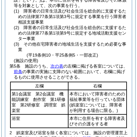
設」という。)
は、本市に住所を有する障害者及びその家族
等を対象として、次の事業を行う。
(1)
障害者の日常生活及び社会生活を総合的に支援するた
めの法律第77条第1項第3号に規定する事業を行う障害者
相談支援事業
(2)
障害者の日常生活及び社会生活を総合的に支援するた
めの法律第77条第1項第9号に規定する地域活動支援セン
ター事業
(3)
その他在宅障害者の地域生活を支援するため必要な事
業
(平19条例10・平25条例5・一部改正)
(施設の使用)
第5条
施設のうち、
次の表
の左欄に掲げる各室については、
前条
の事業の実施に支障のない範囲において、右欄に掲げ
るものに使用させることができる。
左欄
右欄
第1会議室 第2会議室 機
本市において障害者のための
能訓練室 創作室 第1研修
福祉事業等を行っている団体
室 第2研修室 調理室 娯
(娯楽室については、障害者
楽室
が利用する場合に限る。)
浴室
本市に住所を有する障害者及
びその介護をする者
2
娯楽室及び浴室を除く各室については、施設の管理運営上