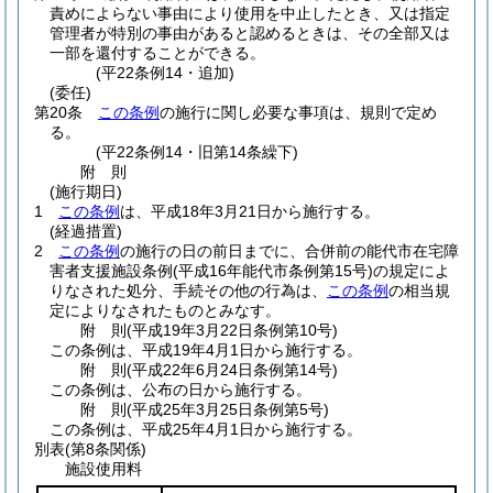
責めによらない事由により使用を中止したとき、又は指定
管理者が特別の事由があると認めるときは、その全部又は
一部を還付することができる。
(平22条例14・追加)
(委任)
第20条
この条例
の施行に関し必要な事項は、規則で定め
る。
(平22条例14・旧第14条繰下)
附
則
(施行期日)
1
この条例
は、平成18年3月21日から施行する。
(経過措置)
2
この条例
の施行の日の前日までに、合併前の能代市在宅障
害者支援施設条例
(平成16年能代市条例第15号)
の規定によ
りなされた処分、手続その他の行為は、
この条例
の相当規
定によりなされたものとみなす。
附
則
(平成19年3月22日
条例第10号)
この条例は、平成19年4月1日から施行する。
附
則
(平成22年6月24日
条例第14号)
この条例は、公布の日から施行する。
附
則
(平成25年3月25日
条例第5号)
この条例は、平成25年4月1日から施行する。
別表
(第8条関係)
施設使用料