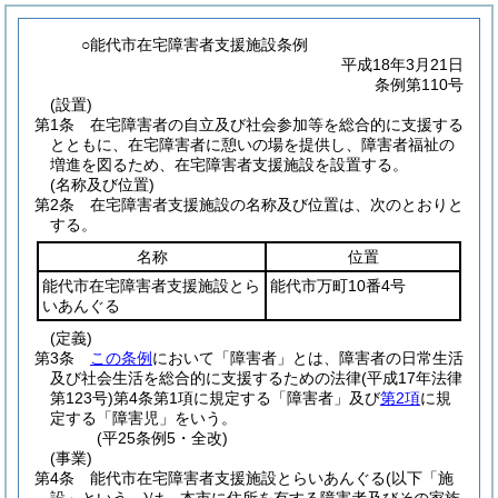
○能代市在宅障害者支援施設条例
平成18年3月21日
条例第110号
(設置)
第1条
在宅障害者の自立及び社会参加等を総合的に支援する
とともに、在宅障害者に憩いの場を提供し、障害者福祉の
増進を図るため、在宅障害者支援施設を設置する。
(名称及び位置)
第2条
在宅障害者支援施設の名称及び位置は、次のとおりと
する。
名称
位置
能代市在宅障害者支援施設とら
能代市万町10番4号
いあんぐる
(定義)
第3条
この条例
において「障害者」とは、障害者の日常生活
及び社会生活を総合的に支援するための法律
(平成17年法律
第123号)
第4条第1項に規定する「障害者」及び
第2項
に規
定する「障害児」をいう。
(平25条例5・全改)
(事業)
第4条
能代市在宅障害者支援施設とらいあんぐる
(以下「施