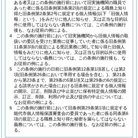
ある者又はこの条例の施行前において旧実施機関の職員で
あった者に係る旧条例第3条第2項の規定による職務上知り
得た旧条例第2条第2号に規定する個人情報
(以下「旧個人情
報」という。)
をみだりに他人に知らせ、又は正当な目的以
外に使用してはならない責務については、この条例の施行
後も、なお従前の例による。
4
この条例の施行前において旧実施機関から旧個人情報の取
扱いの委託を受けた業務に従事していた者に係る旧条例第
11条第3項の規定による受託業務に関して知り得た旧個人
情報をみだりに他人に知らせ、又は正当な目的以外に使用
してはならない義務については、この条例の施行後も、な
お従前の例による。
5
この条例の施行の日前に旧条例第12条第1項若しくは第2
項
(旧条例第26条において準用する場合を含む。)
、第21条
から第23条まで、第29条の5第1項又は第29条の6の規定に
よる請求がされた場合における旧条例に規定する個人情報
の開示、訂正、削除及び中止並びに保有特定個人情報の開
示、訂正、削除、利用の中止及び提供の中止については、
なお従前の例による。
6
この条例の施行前において旧条例第29条第1項に規定する
能代市個人情報保護審査会の委員であった者に係る同条第6
項の規定による職務上知り得た秘密を漏らしてはならない
義務については、この条例の施行後も、なお従前の例によ
る。