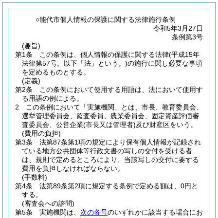
○能代市個人情報の保護に関する法律施行条例
令和5年3月27日
条例第3号
(趣旨)
第1条
この条例は、個人情報の保護に関する法律
(平成15年
法律第57号。以下「法」という。)
の施行に関し必要な事項
を定めるものとする。
(定義)
第2条
この条例において使用する用語は、法において使用す
る用語の例による。
2
この条例において「実施機関」とは、市長、教育委員会、
選挙管理委員会、監査委員、農業委員会、固定資産評価審
査委員会、公営企業
(市長又は管理者)
及び財産区をいう。
(費用の負担)
第3条
法第87条第1項の規定により保有個人情報が記録され
ている地方公共団体等行政文書の写しの交付を受ける者
は、規則で定めるところにより、当該写しの交付に要する
費用を負担しなければならない。
(手数料)
第4条
法第89条第2項に規定する条例で定める額は、0円と
する。
(審査会への諮問)
第5条
実施機関は、
次の各号
のいずれかに該当する場合にお