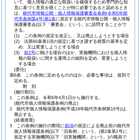
いて、個人情報の適正な取扱いを確保するため専門的な知
見に基づく意見を聴くことが特に必要であると認めるとき
は、
能代市情報公開・個人情報保護審査会条例
(令和5年能
代市条例第4号)
第1条
に規定する能代市情報公開・個人情報
保護審査会
(以下「審査会」という。)
に諮問することがで
きる。
(1)
この条例の規定を改正し、又は廃止しようとする場合
(2)
法第66条第1項の規定に基づき講ずる措置の基準を定
め、又は変更しようとする場合
(3)
前2号
に掲げる場合のほか、実施機関における個人情
報の取扱いに関する運用上の細則を定め、変更しようと
する場合
(委任)
第6条
この条例に定めるもののほか、必要な事項は、規則で
定める。
附
則
(施行期日)
1
この条例は、令和5年4月1日から施行する。
(能代市個人情報保護条例の廃止)
2
能代市個人情報保護条例
(平成18年能代市条例第15号)
は、
廃止する。
(経過措置)
3
この条例の施行の際現に
前項
の規定による廃止前の能代市
個人情報保護条例
(以下「旧条例」という。)
第2条第1号に
規定する実施機関
(以下「旧実施機関」という。)
の職員で