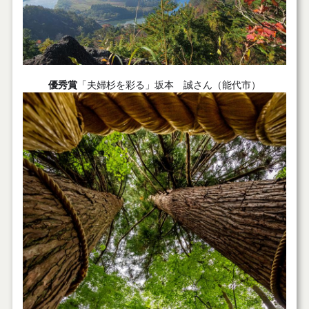
優秀賞
「夫婦杉を彩る」坂本 誠さん（能代市）