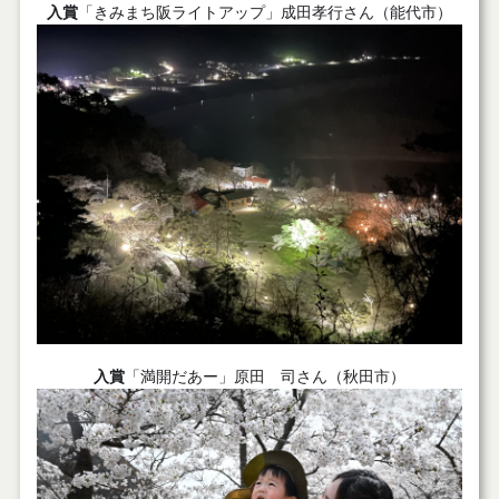
入賞
「きみまち阪ライトアップ」成田孝行さん（能代市）
入賞
「満開だあー」原田 司さん（秋田市）