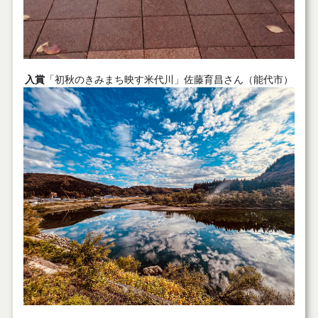
入賞
「初秋のきみまち映す米代川」佐藤育昌さん（能代市）