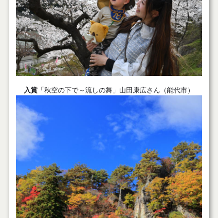
入賞
「秋空の下で～流しの舞」山田康広さん（能代市）