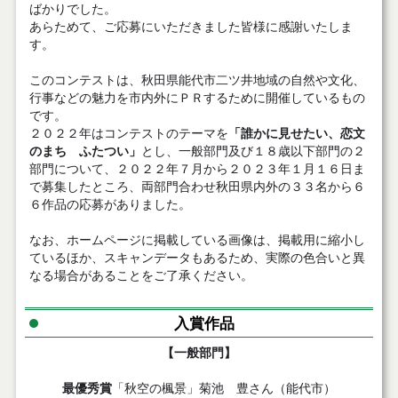
ばかりでした。
あらためて、ご応募にいただきました皆様に感謝いたしま
す。
このコンテストは、秋田県能代市二ツ井地域の自然や文化、
行事などの魅力を市内外にＰＲするために開催しているもの
です。
２０２２年はコンテストのテーマを
「
誰かに見せたい、恋文
のまち ふたつい
」
とし、一般部門及び１８歳以下部門の２
部門について、２０２２年７月から２０２３年１月１６日ま
で募集したところ、両部門合わせ秋田県内外の３３名から６
６作
品の応募がありました。
なお、ホームページに掲載している画像は、掲載用に縮小し
ているほか、スキャンデータもあるため、実際の色合いと異
なる場合があることをご了承ください。
入賞作品
【一般部門】
最優秀賞
「秋空の楓景」菊池 豊さん（能代市）