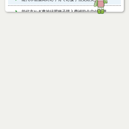
能代市ねぎ農地緑肥種子購入費補助金交付要綱
能代市章の使用について
ページ情報
本庁舎１階待合スペースへ設置した広告モニターの
公開日
2026年06月01日
広告を募集しています。
最終更新日
2026年06月01日
市民ギャラリーの利用について
大会議室（旧議事堂）とさくら庭の利用について
カレンダーの再利用について（御礼）
ページトップ
市制２０周年記念式典の開催について
庁舎案内
例規集・要綱集
市へのアクセス
能代市結婚祝い金交付要綱
窓口と受付時間
能代市子育て祝い金交付要綱