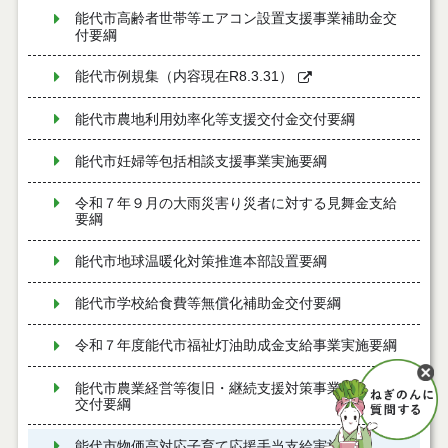
能代市高齢者世帯等エアコン設置支援事業補助金交
付要綱
能代市例規集（内容現在R8.3.31）
能代市農地利用効率化等支援交付金交付要綱
能代市妊婦等包括相談支援事業実施要綱
令和７年９月の大雨災害り災者に対する見舞金支給
要綱
能代市地球温暖化対策推進本部設置要綱
能代市学校給食費等無償化補助金交付要綱
令和７年度能代市福祉灯油助成金支給事業実施要綱
能代市農業経営等復旧・継続支援対策事業費補助金
交付要綱
能代市物価高対応子育て応援手当支給実施要綱