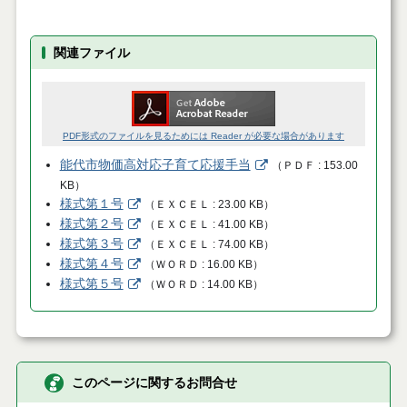
関連ファイル
PDF形式のファイルを見るためには Reader が必要な場合があります
能代市物価高対応子育て応援手当
（
ＰＤＦ
153.00
KB
）
様式第１号
（
ＥＸＣＥＬ
23.00 KB
）
様式第２号
（
ＥＸＣＥＬ
41.00 KB
）
様式第３号
（
ＥＸＣＥＬ
74.00 KB
）
様式第４号
（
ＷＯＲＤ
16.00 KB
）
様式第５号
（
ＷＯＲＤ
14.00 KB
）
このページに関するお問合せ