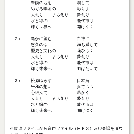
豊饒の地を 潤して
めぐる季節の 彩りよ
人創り まち創り 夢創り
水と緑の 能代市は
輝く世界へ 開けゆく
（２） 遙かに望む 白神に
悠久の命 満ち満ちて
歴史と文化の 花ひらく
人創り まち創り 夢創り
水と緑の 能代市は
輝く未来へ 羽ばたいて
（３） 松原ゆらす 日本海
平和の想い 奏でつつ
心結んで 温かく
人創り まち創り 夢創り
水と緑の 能代市は
輝く未来へ 開けゆく
※関連ファイルから音声ファイル（ＭＰ３）及び楽譜をダウ