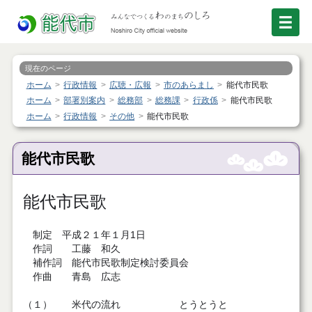
現在のページ
ホーム
行政情報
広聴・広報
市のあらまし
能代市民歌
ホーム
部署別案内
総務部
総務課
行政係
能代市民歌
ホーム
行政情報
その他
能代市民歌
能代市民歌
能代市民歌
制定 平成２１年１月1日
作詞 工藤 和久
補作詞 能代市民歌制定検討委員会
作曲 青島 広志
（１） 米代の流れ とうとうと