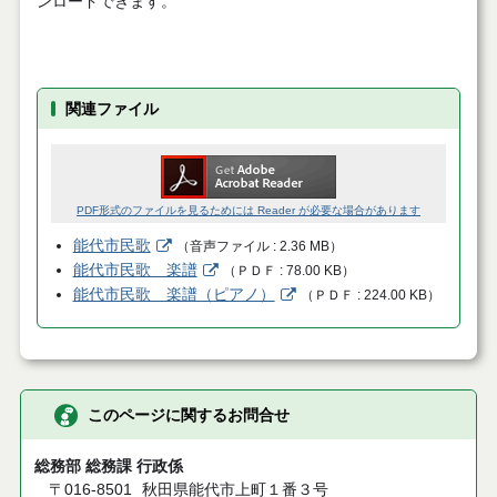
ンロードできます。
関連ファイル
PDF形式のファイルを見るためには Reader が必要な場合があります
能代市民歌
（
音声ファイル
2.36 MB
）
能代市民歌 楽譜
（
ＰＤＦ
78.00 KB
）
能代市民歌 楽譜（ピアノ）
（
ＰＤＦ
224.00 KB
）
このページに関するお問合せ
総務部 総務課 行政係
〒016-8501
秋田県能代市上町１番３号