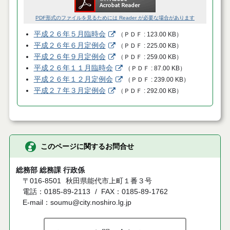
PDF形式のファイルを見るためには Reader が必要な場合があります
平成２６年５月臨時会
（
ＰＤＦ
123.00 KB
）
平成２６年６月定例会
（
ＰＤＦ
225.00 KB
）
平成２６年９月定例会
（
ＰＤＦ
259.00 KB
）
平成２６年１１月臨時会
（
ＰＤＦ
87.00 KB
）
平成２６年１２月定例会
（
ＰＤＦ
239.00 KB
）
平成２７年３月定例会
（
ＰＤＦ
292.00 KB
）
このページに関するお問合せ
総務部 総務課 行政係
〒016-8501
秋田県能代市上町１番３号
電話：0185-89-2113
FAX：0185-89-1762
E-mail：soumu@city.noshiro.lg.jp