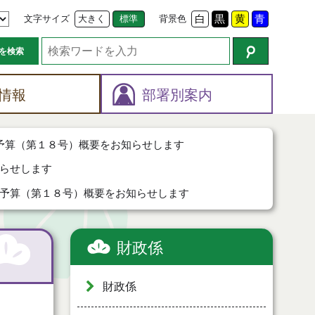
文字サイズ
大きく
標準
背景色
白
黒
黄
青
を検索
情報
部署別案内
予算（第１８号）概要をお知らせします
らせします
予算（第１８号）概要をお知らせします
財政係
財政係