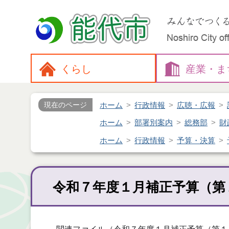
くらし
産業・
ま
ホーム
行政情報
広聴・広報
現在のページ
ホーム
部署別案内
総務部
財
ホーム
行政情報
予算・決算
令和７年度１月補正予算（第