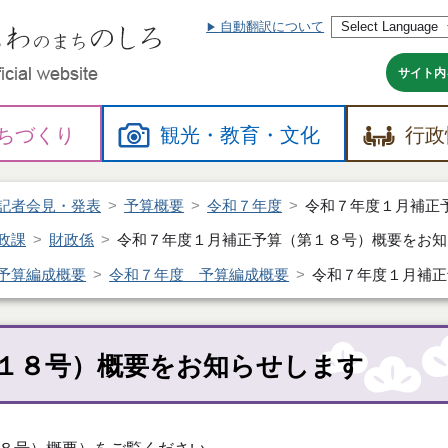
自動翻訳について
本
文
へ
サイト内
ちづくり
観光・
教育・
文化
行政
記者会見・発表
予算概要
令和７年度
令和７年度１月補正
政課
財政係
令和７年度１月補正予算（第１８号）概要をお知
予算編成概要
令和７年度 予算編成概要
令和７年度１月補正
１８号）概要をお知らせします