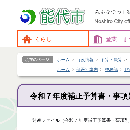
くらし
産業・
ま
ホーム
行政情報
予算・決算
現在のページ
ホーム
部署別案内
総務部
財
令和７年度補正予算書・事項
関連ファイル（令和７年度補正予算書・事項別