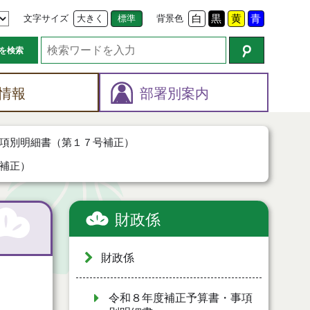
文字サイズ
大きく
標準
背景色
白
黒
黄
青
を検索
情報
部署別案内
項別明細書（第１７号補正）
補正）
財政係
財政係
令和８年度補正予算書・事項