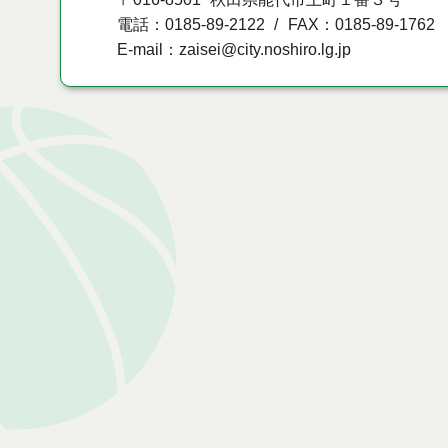
電話：0185-89-2122
FAX：0185-89-1762
E-mail：zaisei@city.noshiro.lg.jp