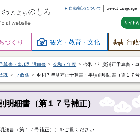
自動翻訳について
本
文
へ
サイト内
ちづくり
観光・
教育・
文化
行政
予算書・事項別明細書
令和７年度
令和７年度補正予算書・事
政課
財政係
令和７年度補正予算書・事項別明細書（第１７号
別明細書（第１７号補正）
明細書（第１７号補正））をご覧ください。