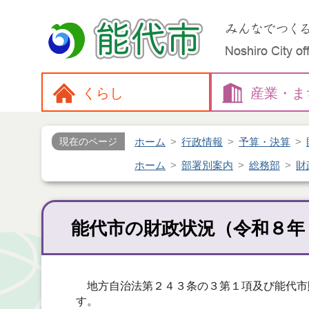
くらし
産業・
ま
ホーム
行政情報
予算・決算
現在のページ
ホーム
部署別案内
総務部
財
能代市の財政状況（令和８年
地方自治法第２４３条の３第１項及び能代市
す。