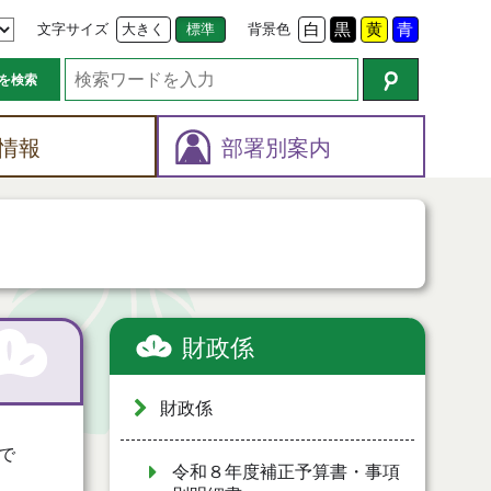
文字サイズ
大きく
標準
背景色
白
黒
黄
青
を検索
情報
部署別案内
財政係
財政係
で
令和８年度補正予算書・事項