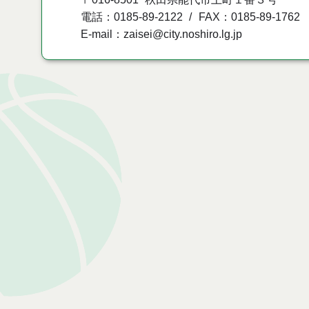
電話：0185-89-2122
FAX：0185-89-1762
E-mail：zaisei@city.noshiro.lg.jp