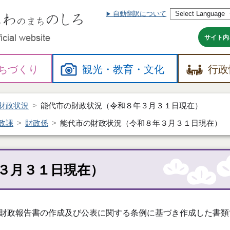
自動翻訳について
本
文
へ
サイト内
ちづくり
観光・
教育・
文化
行政
財政状況
能代市の財政状況（令和８年３月３１日現在）
政課
財政係
能代市の財政状況（令和８年３月３１日現在）
３月３１日現在）
財政報告書の作成及び公表に関する条例に基づき作成した書類