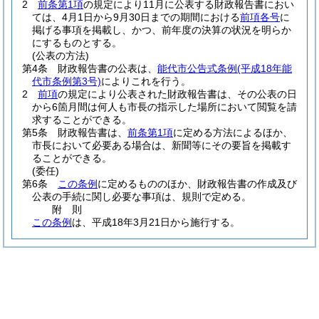
2
前条第1項
の規定により11月に公表する財政報告書におい
ては、4月1日から9月30日までの期間における
前項各号
に
掲げる事項を掲載し、かつ、前年度の決算の状況を明らか
にするものとする。
(公表の方法)
第4条
財政報告書の公表は、
能代市公告式条例
(平成18年能
代市条例第3号)
によりこれを行う。
2
前項
の規定により公表された財政報告書は、その公表の日
から6箇月間は何人も市長の指示した場所において閲覧を請
求することができる。
第5条
財政報告書は、
前条第1項
に定める方法によるほか、
市長において必要ある場合は、新聞等にその要旨を掲載す
ることができる。
(委任)
第6条
この条例
に定めるもののほか、財政報告書の作成及び
公表の手続に関し必要な事項は、規則で定める。
附
則
この条例
は、平成18年3月21日から施行する。