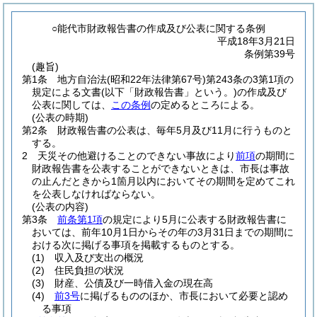
○能代市財政報告書の作成及び公表に関する条例
平成18年3月21日
条例第39号
(趣旨)
第1条
地方自治法
(昭和22年法律第67号)
第243条の3第1項の
規定による文書
(以下「財政報告書」という。)
の作成及び
公表に関しては、
この条例
の定めるところによる。
(公表の時期)
第2条
財政報告書の公表は、毎年5月及び11月に行うものと
する。
2
天災その他避けることのできない事故により
前項
の期間に
財政報告書を公表することができないときは、市長は事故
の止んだときから1箇月以内においてその期間を定めてこれ
を公表しなければならない。
(公表の内容)
第3条
前条第1項
の規定により5月に公表する財政報告書に
おいては、前年10月1日からその年の3月31日までの期間に
おける次に掲げる事項を掲載するものとする。
(1)
収入及び支出の概況
(2)
住民負担の状況
(3)
財産、公債及び一時借入金の現在高
(4)
前3号
に掲げるもののほか、市長において必要と認め
る事項