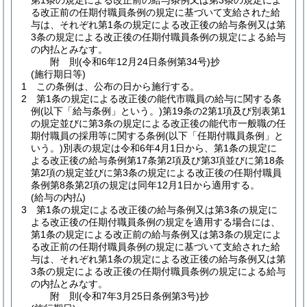
第1条の規定による改正前の給与条例又は第3条の規定によ
る改正前の任期付職員条例の規定に基づいて支給された給
与は、それぞれ第1条の規定による改正後の給与条例又は第
3条の規定による改正後の任期付職員条例の規定による給与
の内払とみなす。
附
則
(令和6年12月24日
条例第34号)
抄
(施行期日等)
1
この条例は、公布の日から施行する。
2
第1条の規定による改正後の能代市職員の給与に関する条
例
(以下「給与条例」という。)
第19条の2第1項及び別表第1
の規定並びに第3条の規定による改正後の能代市一般職の任
期付職員の採用等に関する条例
(以下「任期付職員条例」と
いう。)
別表の規定は令和6年4月1日から、第1条の規定に
よる改正後の給与条例第17条第2項及び第3項並びに第18条
第2項の規定並びに第3条の規定による改正後の任期付職員
条例第8条第2項の規定は同年12月1日から適用する。
(給与の内払)
3
第1条の規定による改正後の給与条例又は第3条の規定に
よる改正後の任期付職員条例の規定を適用する場合には、
第1条の規定による改正前の給与条例又は第3条の規定によ
る改正前の任期付職員条例の規定に基づいて支給された給
与は、それぞれ第1条の規定による改正後の給与条例又は第
3条の規定による改正後の任期付職員条例の規定による給与
の内払とみなす。
附
則
(令和7年3月25日
条例第3号)
抄