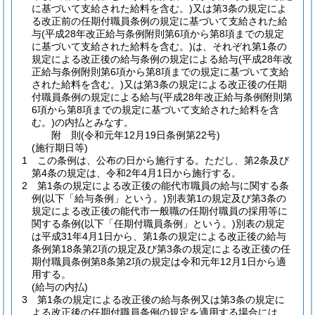
に基づいて支給された給料を含む。)
又は第3条の規定によ
る改正前の任期付職員条例の規定に基づいて支給された給
与
(平成28年改正給与条例附則第6項から第8項までの規定
に基づいて支給された給料を含む。)
は、それぞれ第1条の
規定による改正後の給与条例の規定による給与
(平成28年改
正給与条例附則第6項から第8項までの規定に基づいて支給
された給料を含む。)
又は第3条の規定による改正後の任期
付職員条例の規定による給与
(平成28年改正給与条例附則第
6項から第8項までの規定に基づいて支給された給料を含
む。)
の内払とみなす。
附
則
(令和元年12月19日
条例第22号)
(施行期日等)
1
この条例は、公布の日から施行する。
ただし、第2条及び
第4条の規定は、令和2年4月1日から施行する。
2
第1条の規定による改正後の能代市職員の給与に関する条
例
(以下「給与条例」という。)
別表第1の規定及び第3条の
規定による改正後の能代市一般職の任期付職員の採用等に
関する条例
(以下「任期付職員条例」という。)
別表の規定
は平成31年4月1日から、第1条の規定による改正後の給与
条例第18条第2項の規定及び第3条の規定による改正後の任
期付職員条例第8条第2項の規定は令和元年12月1日から適
用する。
(給与の内払)
3
第1条の規定による改正後の給与条例又は第3条の規定に
よる改正後の任期付職員条例の規定を適用する場合には、