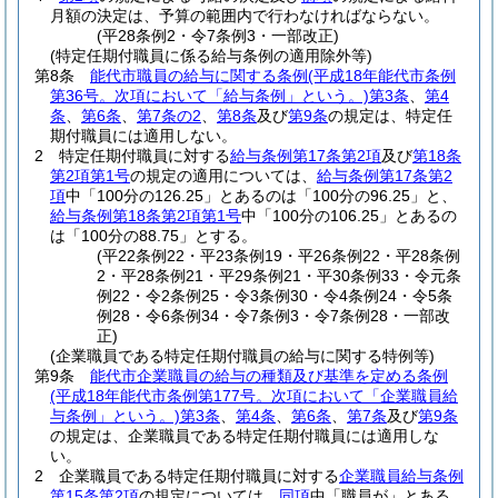
月額の決定は、予算の範囲内で行わなければならない。
(平28条例2・令7条例3・一部改正)
(特定任期付職員に係る給与条例の適用除外等)
第8条
能代市職員の給与に関する条例
(平成18年能代市条例
第36号。次項において「給与条例」という。)
第3条
、
第4
条
、
第6条
、
第7条の2
、
第8条
及び
第9条
の規定は、特定任
期付職員には適用しない。
2
特定任期付職員に対する
給与条例第17条第2項
及び
第18条
第2項第1号
の規定の適用については、
給与条例第17条第2
項
中「100分の126.25」とあるのは「100分の96.25」と、
給与条例第18条第2項第1号
中「100分の106.25」とあるの
は「100分の88.75」とする。
(平22条例22・平23条例19・平26条例22・平28条例
2・平28条例21・平29条例21・平30条例33・令元条
例22・令2条例25・令3条例30・令4条例24・令5条
例28・令6条例34・令7条例3・令7条例28・一部改
正)
(企業職員である特定任期付職員の給与に関する特例等)
第9条
能代市企業職員の給与の種類及び基準を定める条例
(平成18年能代市条例第177号。次項において「企業職員給
与条例」という。)
第3条
、
第4条
、
第6条
、
第7条
及び
第9条
の規定は、企業職員である特定任期付職員には適用しな
い。
2
企業職員である特定任期付職員に対する
企業職員給与条例
第15条第2項
の規定については、
同項
中「職員が」とある