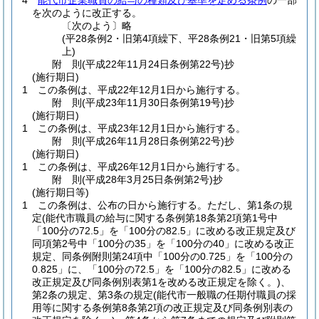
4
能代市企業職員の給与の種類及び基準を定める条例
の一部
を次のように改正する。
〔次のよう〕略
(平28条例2・旧第4項繰下、平28条例21・旧第5項繰
上)
附
則
(平成22年11月24日
条例第22号)
抄
(施行期日)
1
この条例は、平成22年12月1日から施行する。
附
則
(平成23年11月30日
条例第19号)
抄
(施行期日)
1
この条例は、平成23年12月1日から施行する。
附
則
(平成26年11月28日
条例第22号)
抄
(施行期日)
1
この条例は、平成26年12月1日から施行する。
附
則
(平成28年3月25日
条例第2号)
抄
(施行期日等)
1
この条例は、公布の日から施行する。
ただし、第1条の規
定
(能代市職員の給与に関する条例第18条第2項第1号中
「100分の72.5」を「100分の82.5」に改める改正規定及び
同項第2号中「100分の35」を「100分の40」に改める改正
規定、同条例附則第24項中「100分の0.725」を「100分の
0.825」に、「100分の72.5」を「100分の82.5」に改める
改正規定及び同条例別表第1を改める改正規定を除く。)
、
第2条の規定、第3条の規定
(能代市一般職の任期付職員の採
用等に関する条例第8条第2項の改正規定及び同条例別表の