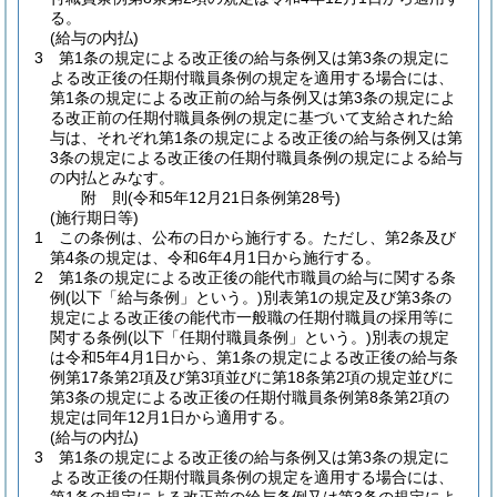
る。
(給与の内払)
3
第1条の規定による改正後の給与条例又は第3条の規定に
よる改正後の任期付職員条例の規定を適用する場合には、
第1条の規定による改正前の給与条例又は第3条の規定によ
る改正前の任期付職員条例の規定に基づいて支給された給
与は、それぞれ第1条の規定による改正後の給与条例又は第
3条の規定による改正後の任期付職員条例の規定による給与
の内払とみなす。
附
則
(令和5年12月21日
条例第28号)
(施行期日等)
1
この条例は、公布の日から施行する。
ただし、第2条及び
第4条の規定は、令和6年4月1日から施行する。
2
第1条の規定による改正後の能代市職員の給与に関する条
例
(以下「給与条例」という。)
別表第1の規定及び第3条の
規定による改正後の能代市一般職の任期付職員の採用等に
関する条例
(以下「任期付職員条例」という。)
別表の規定
は令和5年4月1日から、第1条の規定による改正後の給与条
例第17条第2項及び第3項並びに第18条第2項の規定並びに
第3条の規定による改正後の任期付職員条例第8条第2項の
規定は同年12月1日から適用する。
(給与の内払)
3
第1条の規定による改正後の給与条例又は第3条の規定に
よる改正後の任期付職員条例の規定を適用する場合には、