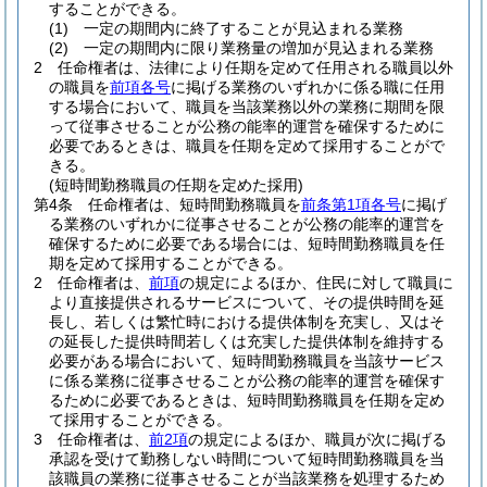
することができる。
(1)
一定の期間内に終了することが見込まれる業務
(2)
一定の期間内に限り業務量の増加が見込まれる業務
2
任命権者は、法律により任期を定めて任用される職員以外
の職員を
前項各号
に掲げる業務のいずれかに係る職に任用
する場合において、職員を当該業務以外の業務に期間を限
って従事させることが公務の能率的運営を確保するために
必要であるときは、職員を任期を定めて採用することがで
きる。
(短時間勤務職員の任期を定めた採用)
第4条
任命権者は、短時間勤務職員を
前条第1項各号
に掲げ
る業務のいずれかに従事させることが公務の能率的運営を
確保するために必要である場合には、短時間勤務職員を任
期を定めて採用することができる。
2
任命権者は、
前項
の規定によるほか、住民に対して職員に
より直接提供されるサービスについて、その提供時間を延
長し、若しくは繁忙時における提供体制を充実し、又はそ
の延長した提供時間若しくは充実した提供体制を維持する
必要がある場合において、短時間勤務職員を当該サービス
に係る業務に従事させることが公務の能率的運営を確保す
るために必要であるときは、短時間勤務職員を任期を定め
て採用することができる。
3
任命権者は、
前2項
の規定によるほか、職員が次に掲げる
承認を受けて勤務しない時間について短時間勤務職員を当
該職員の業務に従事させることが当該業務を処理するため