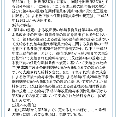
第22項」を「附則第21項」に改め、同項を附則第24項とす
る部分を除く。)
に限る。)
による改正後の給与条例の規定
並びに第4条の規定
(任期付職員条例第8条第2項の改正規定
に限る。)
による改正後の任期付職員条例の規定は、平成28
年12月1日から適用する。
(給与の内払)
3
第1条の規定による改正後の給与条例又は第4条の規定に
よる改正後の任期付職員条例の規定を適用する場合におい
ては、第1条の規定による改正前の給与条例の規定に基づい
て支給された給与
(能代市職員の給与に関する条例等の一部
を改正する条例
(平成28年能代市条例第2号。以下「平成28
年改正給与条例」という。)
附則第6項から第8項までの規定
に基づいて支給された給料を含む。)
又は第4条の規定によ
る改正前の任期付職員条例の規定に基づいて支給された給
与
(平成28年改正条例附則第6項から第8項までの規定に基
づいて支給された給料を含む。)
は、それぞれ第1条の規定
による改正後の給与条例の規定による給与
(平成28年改正条
例附則第6項から第8項までの規定に基づいて支給された給
料を含む。)
又は第4条の規定による改正後の任期付職員条
例の規定による給与
(平成28年改正給与条例附則第6項から
第8項までの規定に基づいて支給された給料を含む。)
の内
払とみなす。
(規則への委任)
8
附則第3項から第5項までに定めるもののほか、この条例
の施行に関し必要な事項は、規則で定める。