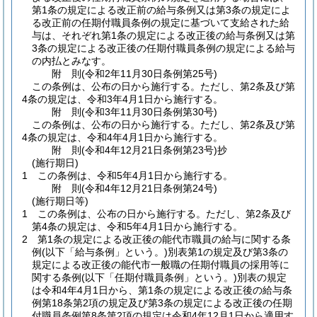
第1条の規定による改正前の給与条例又は第3条の規定によ
る改正前の任期付職員条例の規定に基づいて支給された給
与は、それぞれ第1条の規定による改正後の給与条例又は第
3条の規定による改正後の任期付職員条例の規定による給与
の内払とみなす。
附
則
(令和2年11月30日
条例第25号)
この条例は、公布の日から施行する。
ただし、第2条及び第
4条の規定は、令和3年4月1日から施行する。
附
則
(令和3年11月30日
条例第30号)
この条例は、公布の日から施行する。
ただし、第2条及び第
4条の規定は、令和4年4月1日から施行する。
附
則
(令和4年12月21日
条例第23号)
抄
(施行期日)
1
この条例は、令和5年4月1日から施行する。
附
則
(令和4年12月21日
条例第24号)
(施行期日等)
1
この条例は、公布の日から施行する。
ただし、第2条及び
第4条の規定は、令和5年4月1日から施行する。
2
第1条の規定による改正後の能代市職員の給与に関する条
例
(以下「給与条例」という。)
別表第1の規定及び第3条の
規定による改正後の能代市一般職の任期付職員の採用等に
関する条例
(以下「任期付職員条例」という。)
別表の規定
は令和4年4月1日から、第1条の規定による改正後の給与条
例第18条第2項の規定及び第3条の規定による改正後の任期
付職員条例第8条第2項の規定は令和4年12月1日から適用す