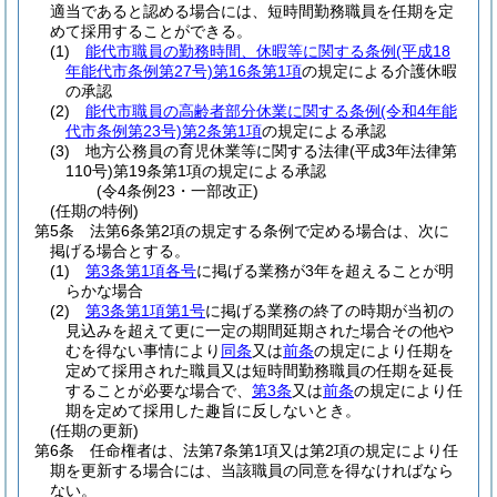
適当であると認める場合には、短時間勤務職員を任期を定
めて採用することができる。
(1)
能代市職員の勤務時間、休暇等に関する条例
(平成18
年能代市条例第27号)
第16条第1項
の規定による介護休暇
の承認
(2)
能代市職員の高齢者部分休業に関する条例
(令和4年能
代市条例第23号)
第2条第1項
の規定による承認
(3)
地方公務員の育児休業等に関する法律
(平成3年法律第
110号)
第19条第1項の規定による承認
(令4条例23・一部改正)
(任期の特例)
第5条
法第6条第2項の規定する条例で定める場合は、次に
掲げる場合とする。
(1)
第3条第1項各号
に掲げる業務が3年を超えることが明
らかな場合
(2)
第3条第1項第1号
に掲げる業務の終了の時期が当初の
見込みを超えて更に一定の期間延期された場合その他や
むを得ない事情により
同条
又は
前条
の規定により任期を
定めて採用された職員又は短時間勤務職員の任期を延長
することが必要な場合で、
第3条
又は
前条
の規定により任
期を定めて採用した趣旨に反しないとき。
(任期の更新)
第6条
任命権者は、法第7条第1項又は第2項の規定により任
期を更新する場合には、当該職員の同意を得なければなら
ない。