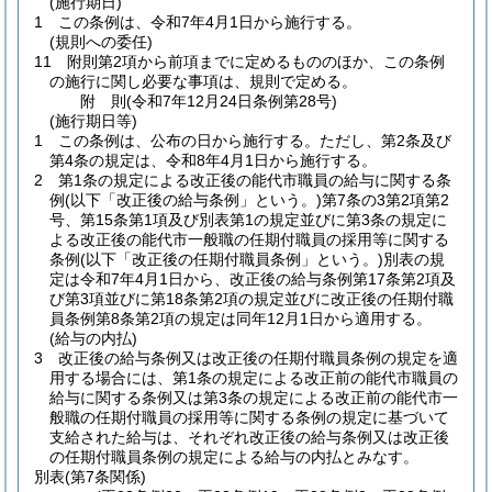
(施行期日)
1
この条例は、令和7年4月1日から施行する。
(規則への委任)
11
附則第2項から前項までに定めるもののほか、この条例
の施行に関し必要な事項は、規則で定める。
附
則
(令和7年12月24日
条例第28号)
(施行期日等)
1
この条例は、公布の日から施行する。
ただし、第2条及び
第4条の規定は、令和8年4月1日から施行する。
2
第1条の規定による改正後の能代市職員の給与に関する条
例
(以下「改正後の給与条例」という。)
第7条の3第2項第2
号、第15条第1項及び別表第1の規定並びに第3条の規定に
よる改正後の能代市一般職の任期付職員の採用等に関する
条例
(以下「改正後の任期付職員条例」という。)
別表の規
定は令和7年4月1日から、改正後の給与条例第17条第2項及
び第3項並びに第18条第2項の規定並びに改正後の任期付職
員条例第8条第2項の規定は同年12月1日から適用する。
(給与の内払)
3
改正後の給与条例又は改正後の任期付職員条例の規定を適
用する場合には、第1条の規定による改正前の能代市職員の
給与に関する条例又は第3条の規定による改正前の能代市一
般職の任期付職員の採用等に関する条例の規定に基づいて
支給された給与は、それぞれ改正後の給与条例又は改正後
の任期付職員条例の規定による給与の内払とみなす。
別表
(第7条関係)