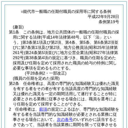
○能代市一般職の任期付職員の採用等に関する条例
平成22年9月28日
条例第19号
(趣旨)
第1条
この条例は、地方公共団体の一般職の任期付職員の採
用に関する法律
(平成14年法律第48号。以下「法」とい
う。)
第3条第1項及び第2項、第4条、第5条、第6条第2項並
びに第7条第1項及び第2項、地方公務員法
(昭和25年法律第
261号)
第24条第5項並びに地方公営企業法
(昭和27年法律第
292号)
第38条第4項の規定に基づき、職員の任期を定めた
採用及び任期を定めて採用された職員の給与の特例に関し
必要な事項を定めるものとする。
(平28条例2・一部改正)
(職員の任期を定めた採用)
第2条
任命権者は、高度の専門的な知識経験又は優れた識見
を有する者をその者が有する当該高度の専門的な知識経験
又は優れた識見を一定の期間活用して遂行することが特に
必要とされる業務に従事させる場合には、職員を選考によ
り任期を定めて採用することができる。
2
任命権者は、
前項
の規定によるほか、専門的な知識経験を
有する者を当該専門的な知識経験が必要とされる業務に従
事させる場合において、
次の各号
のいずれかに該当すると
きであって、当該者を当該業務に期間を限って従事させる