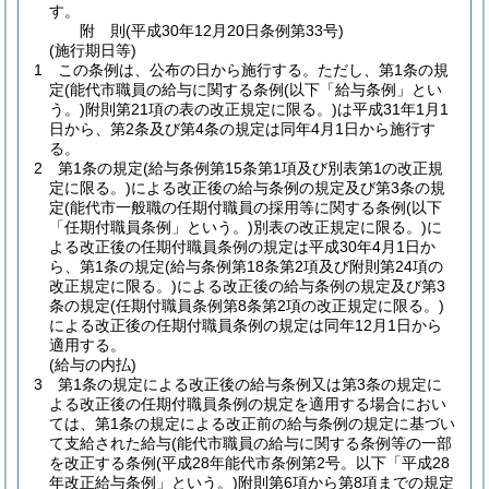
す。
附
則
(平成30年12月20日
条例第33号)
(施行期日等)
1
この条例は、公布の日から施行する。
ただし、第1条の規
定
(能代市職員の給与に関する条例
(以下「給与条例」とい
う。)
附則第21項の表の改正規定に限る。)
は平成31年1月1
日から、第2条及び第4条の規定は同年4月1日から施行す
る。
2
第1条の規定
(給与条例第15条第1項及び別表第1の改正規
定に限る。)
による改正後の給与条例の規定及び第3条の規
定
(能代市一般職の任期付職員の採用等に関する条例
(以下
「任期付職員条例」という。)
別表の改正規定に限る。)
に
よる改正後の任期付職員条例の規定は平成30年4月1日か
ら、第1条の規定
(給与条例第18条第2項及び附則第24項の
改正規定に限る。)
による改正後の給与条例の規定及び第3
条の規定
(任期付職員条例第8条第2項の改正規定に限る。)
による改正後の任期付職員条例の規定は同年12月1日から
適用する。
(給与の内払)
3
第1条の規定による改正後の給与条例又は第3条の規定に
よる改正後の任期付職員条例の規定を適用する場合におい
ては、第1条の規定による改正前の給与条例の規定に基づい
て支給された給与
(能代市職員の給与に関する条例等の一部
を改正する条例
(平成28年能代市条例第2号。以下「平成28
年改正給与条例」という。)
附則第6項から第8項までの規定