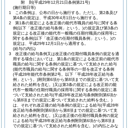
附
則
(平成29年12月21日
条例第21号)
(施行期日等)
1
この条例は、公布の日から施行する。
ただし、第2条及び
第4条の規定は、平成30年4月1日から施行する。
2
第1条の規定による改正後の能代市職員の給与に関する条
例
(以下「改正後の給与条例」という。)
の規定及び第3条の
規定による改正後の能代市一般職の任期付職員の採用等に
関する条例
(以下「改正後の任期付職員条例」という。)
の
規定は、平成29年12月1日から適用する。
(給与の内払)
3
改正後の給与条例又は改正後の任期付職員条例の規定を適
用する場合においては、第1条の規定による改正前の能代市
職員の給与に関する条例の規定に基づいて支給された給与
(能代市職員の給与に関する条例等の一部を改正する条例
(平成28年能代市条例第2号。以下「平成28年改正給与条
例」という。)
附則第6項から第8項までの規定に基づいて支
給された給料を含む。)
又は第3条の規定による改正前の能
代市一般職の任期付職員の採用等に関する条例の規定に基
づいて支給された給与
(平成28年改正給与条例附則第6項か
ら第8項までの規定に基づいて支給された給料を含む。)
は、それぞれ改正後の給与条例の規定による給与
(平成28年
改正給与条例附則第6項から第8項までの規定に基づいて支
給された給料を含む。)
又は改正後の任期付職員条例の規定
による給与
(平成28年改正給与条例附則第6項から第8項ま
での規定に基づいて支給された給料を含む。)
の内払とみな