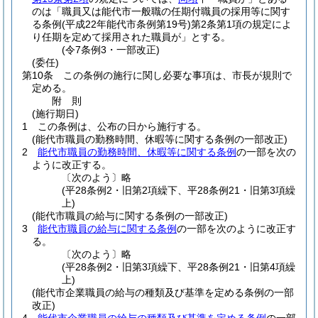
のは「職員又は能代市一般職の任期付職員の採用等に関す
る条例
(平成22年能代市条例第19号)
第2条第1項の規定によ
り任期を定めて採用された職員が」とする。
(令7条例3・一部改正)
(委任)
第10条
この条例の施行に関し必要な事項は、市長が規則で
定める。
附
則
(施行期日)
1
この条例は、公布の日から施行する。
(能代市職員の勤務時間、休暇等に関する条例の一部改正)
2
能代市職員の勤務時間、休暇等に関する条例
の一部を次の
ように改正する。
〔次のよう〕略
(平28条例2・旧第2項繰下、平28条例21・旧第3項繰
上)
(能代市職員の給与に関する条例の一部改正)
3
能代市職員の給与に関する条例
の一部を次のように改正す
る。
〔次のよう〕略
(平28条例2・旧第3項繰下、平28条例21・旧第4項繰
上)
(能代市企業職員の給与の種類及び基準を定める条例の一部
改正)