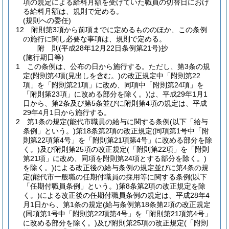
項の規定による給料月額を受けていた職員の切替日におけ
る給料月額は、規則で定める。
(規則への委任)
12
附則第3項から前項までに定めるもののほか、この条例
の施行に関し必要な事項は、規則で定める。
附
則
(平成28年12月22日
条例第21号)
抄
(施行期日等)
1
この条例は、公布の日から施行する。
ただし、第3条の規
定
(附則第4項
(見出しを含む。)
の改正規定中「附則第22
項」を「附則第21項」に改め、同項中「附則第24項」を
「附則第23項」に改める部分を除く。)
は、平成29年1月1
日から、第2条及び第5条並びに附則第4項の規定は、平成
29年4月1日から施行する。
2
第1条の規定
(能代市職員の給与に関する条例
(以下「給与
条例」という。)
第18条第2項の改正規定
(同項第1号中「附
則第22項第4号」を「附則第21項第4号」に改める部分を除
く。)
及び附則第25項の改正規定
(「附則第22項」を「附則
第21項」に改め、同項を附則第24項とする部分を除く。)
を除く。)
による改正後の給与条例の規定並びに第4条の規
定
(能代市一般職の任期付職員の採用等に関する条例
(以下
「任期付職員条例」という。)
第8条第2項の改正規定を除
く。)
による改正後の任期付職員条例の規定は、平成28年4
月1日から、第1条の規定
(給与条例第18条第2項の改正規定
(同項第1号中「附則第22項第4号」を「附則第21項第4号」
に改める部分を除く。)
及び附則第25項の改正規定
(「附則