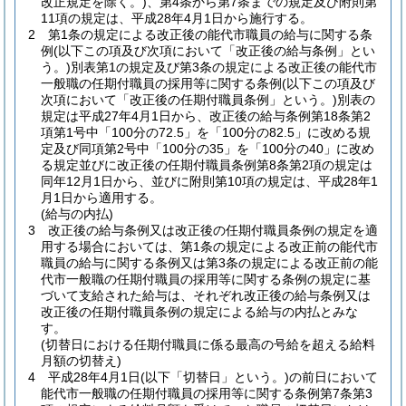
改正規定を除く。)
、第4条から第7条までの規定及び附則第
11項の規定は、平成28年4月1日から施行する。
2
第1条の規定による改正後の能代市職員の給与に関する条
例
(以下この項及び次項において「改正後の給与条例」とい
う。)
別表第1の規定及び第3条の規定による改正後の能代市
一般職の任期付職員の採用等に関する条例
(以下この項及び
次項において「改正後の任期付職員条例」という。)
別表の
規定は平成27年4月1日から、改正後の給与条例第18条第2
項第1号中「100分の72.5」を「100分の82.5」に改める規
定及び同項第2号中「100分の35」を「100分の40」に改め
る規定並びに改正後の任期付職員条例第8条第2項の規定は
同年12月1日から、並びに附則第10項の規定は、平成28年1
月1日から適用する。
(給与の内払)
3
改正後の給与条例又は改正後の任期付職員条例の規定を適
用する場合においては、第1条の規定による改正前の能代市
職員の給与に関する条例又は第3条の規定による改正前の能
代市一般職の任期付職員の採用等に関する条例の規定に基
づいて支給された給与は、それぞれ改正後の給与条例又は
改正後の任期付職員条例の規定による給与の内払とみな
す。
(切替日における任期付職員に係る最高の号給を超える給料
月額の切替え)
4
平成28年4月1日
(以下「切替日」という。)
の前日において
能代市一般職の任期付職員の採用等に関する条例第7条第3