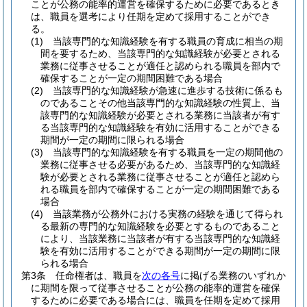
ことが公務の能率的運営を確保するために必要であるとき
は、職員を選考により任期を定めて採用することができ
る。
(1)
当該専門的な知識経験を有する職員の育成に相当の期
間を要するため、当該専門的な知識経験が必要とされる
業務に従事させることが適任と認められる職員を部内で
確保することが一定の期間困難である場合
(2)
当該専門的な知識経験が急速に進歩する技術に係るも
のであることその他当該専門的な知識経験の性質上、当
該専門的な知識経験が必要とされる業務に当該者が有す
る当該専門的な知識経験を有効に活用することができる
期間が一定の期間に限られる場合
(3)
当該専門的な知識経験を有する職員を一定の期間他の
業務に従事させる必要があるため、当該専門的な知識経
験が必要とされる業務に従事させることが適任と認めら
れる職員を部内で確保することが一定の期間困難である
場合
(4)
当該業務が公務外における実務の経験を通じて得られ
る最新の専門的な知識経験を必要とするものであること
により、当該業務に当該者が有する当該専門的な知識経
験を有効に活用することができる期間が一定の期間に限
られる場合
第3条
任命権者は、職員を
次の各号
に掲げる業務のいずれか
に期間を限って従事させることが公務の能率的運営を確保
するために必要である場合には、職員を任期を定めて採用