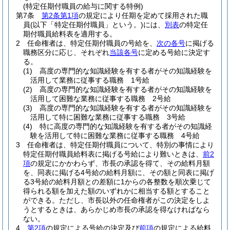
(特定任期付職員の給与に関する特例)
第7条
第2条第1項
の規定により任期を定めて採用された職
員
(以下「特定任期付職員」という。)
には、
別表
の特定任
期付職員給料表を適用する。
2
任命権者は、特定任期付職員の号給を、
次の各号
に掲げる
職務区分に応じ、それぞれ
当該各号
に定める号給に決定す
る。
(1)
高度の専門的な知識経験を有する者がその知識経験を
活用して業務に従事する職務 1号給
(2)
高度の専門的な知識経験を有する者がその知識経験を
活用して困難な業務に従事する職務 2号給
(3)
高度の専門的な知識経験を有する者がその知識経験を
活用して特に困難な業務に従事する職務 3号給
(4)
特に高度の専門的な知識経験を有する者がその知識経
験を活用して特に困難な業務に従事する職務 4号給
3
任命権者は、特定任期付職員について、特別の事情により
特定任期付職員給料表に掲げる号給により難いときは、
前2
項
の規定にかかわらず、市長の承認を得て、その給料月額
を、同表に掲げる4号給の給料月額に、その額と同表に掲げ
る3号給の給料月額との差額に1からの各整数を順次乗じて
得られる額を加えた額のいずれかに相当する額とすること
ができる。
ただし、市長以外の任命権者がこの決定をしよ
うとするときは、あらかじめ市長の承認を得なければなら
ない。
4
第2項
の規定による号給の決定及び
前項
の規定による給料