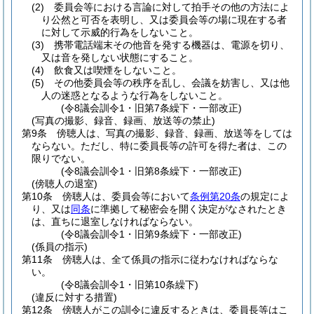
(2)
委員会等における言論に対して拍手その他の方法によ
り公然と可否を表明し、又は委員会等の場に現在する者
に対して示威的行為をしないこと。
(3)
携帯電話端末その他音を発する機器は、電源を切り、
又は音を発しない状態にすること。
(4)
飲食又は喫煙をしないこと。
(5)
その他委員会等の秩序を乱し、会議を妨害し、又は他
人の迷惑となるような行為をしないこと。
(令8議会訓令1・旧第7条繰下・一部改正)
(写真の撮影、録音、録画、放送等の禁止)
第9条
傍聴人は、写真の撮影、録音、録画、放送等をしては
ならない。
ただし、特に委員長等の許可を得た者は、この
限りでない。
(令8議会訓令1・旧第8条繰下・一部改正)
(傍聴人の退室)
第10条
傍聴人は、委員会等において
条例第20条
の規定によ
り、又は
同条
に準拠して秘密会を開く決定がなされたとき
は、直ちに退室しなければならない。
(令8議会訓令1・旧第9条繰下・一部改正)
(係員の指示)
第11条
傍聴人は、全て係員の指示に従わなければならな
い。
(令8議会訓令1・旧第10条繰下)
(違反に対する措置)
第12条
傍聴人がこの訓令に違反するときは、委員長等はこ