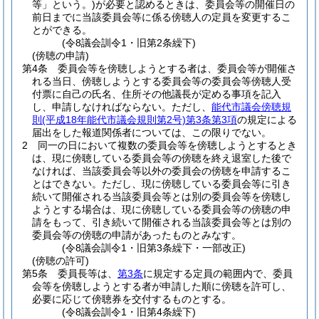
等」という。)
が必要と認めるときは、委員会等の開催日の
前日までに当該委員会等に係る傍聴人の定員を変更するこ
とができる。
(令8議会訓令1・旧第2条繰下)
(傍聴の申請)
第4条
委員会等を傍聴しようとする者は、委員会等が開催さ
れる当日、傍聴しようとする委員会等の委員会等傍聴人受
付票に自己の氏名、住所その他議長が定める事項を記入
し、申請しなければならない。
ただし、
能代市議会傍聴規
則
(平成18年能代市議会規則第2号)
第3条第3項
の規定による
届出をした報道関係者については、この限りでない。
2
同一の日において複数の委員会等を傍聴しようとするとき
は、現に傍聴している委員会等の傍聴を終え退室した後で
なければ、当該委員会等以外の委員会の傍聴を申請するこ
とはできない。
ただし、現に傍聴している委員会等に引き
続いて開催される当該委員会等とは別の委員会等を傍聴し
ようとする場合は、現に傍聴している委員会等の傍聴の申
請をもって、引き続いて開催される当該委員会等とは別の
委員会等の傍聴の申請があったものとみなす。
(令8議会訓令1・旧第3条繰下・一部改正)
(傍聴の許可)
第5条
委員長等は、
第3条
に規定する定員の範囲内で、委員
会等を傍聴しようとする者が申請した順に傍聴を許可し、
必要に応じて傍聴券を交付するものとする。
(令8議会訓令1・旧第4条繰下)