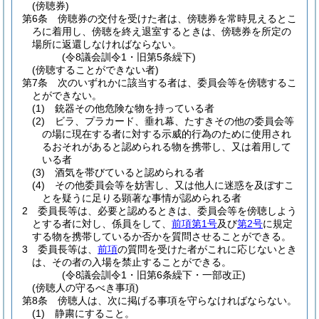
(傍聴券)
第6条
傍聴券の交付を受けた者は、傍聴券を常時見えるとこ
ろに着用し、傍聴を終え退室するときは、傍聴券を所定の
場所に返還しなければならない。
(令8議会訓令1・旧第5条繰下)
(傍聴することができない者)
第7条
次のいずれかに該当する者は、委員会等を傍聴するこ
とができない。
(1)
銃器その他危険な物を持っている者
(2)
ビラ、プラカード、垂れ幕、たすきその他の委員会等
の場に現在する者に対する示威的行為のために使用され
るおそれがあると認められる物を携帯し、又は着用して
いる者
(3)
酒気を帯びていると認められる者
(4)
その他委員会等を妨害し、又は他人に迷惑を及ぼすこ
とを疑うに足りる顕著な事情が認められる者
2
委員長等は、必要と認めるときは、委員会等を傍聴しよう
とする者に対し、係員をして、
前項第1号
及び
第2号
に規定
する物を携帯しているか否かを質問させることができる。
3
委員長等は、
前項
の質問を受けた者がこれに応じないとき
は、その者の入場を禁止することができる。
(令8議会訓令1・旧第6条繰下・一部改正)
(傍聴人の守るべき事項)
第8条
傍聴人は、次に掲げる事項を守らなければならない。
(1)
静粛にすること。