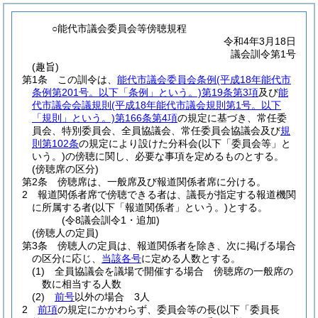
○能代市議会委員会等傍聴規程
令和4年3月18日
議会訓令第1号
(趣旨)
第1条
この訓令は、
能代市議会委員会条例
(平成18年能代市
条例第201号。以下「条例」という。)
第19条第3項
及び
能
代市議会会議規則
(平成18年能代市議会規則第1号。以下
「規則」という。)
第166条第4項
の規定に基づき、常任委
員会、特別委員会、全員協議会、常任委員会協議会及び
規
則第102条
の規定により設けた分科会
(以下「委員会等」と
いう。)
の傍聴に関し、必要な事項を定めるものとする。
(傍聴席の区分)
第2条
傍聴席は、一般席及び報道関係者席に分ける。
2
報道関係者席で傍聴できる者は、議長が指定する報道機関
に所属する者
(以下「報道関係者」という。)
とする。
(令8議会訓令1・追加)
(傍聴人の定員)
第3条
傍聴人の定員は、報道関係者を除き、次に掲げる場合
の区分に応じ、
当該各号
に定める人数とする。
(1)
全員協議会を議場で開催する場合 傍聴席の一般席の
数に相当する人数
(2)
前号
以外の場合 3人
2
前項
の規定にかかわらず、委員会等の長
(以下「委員長