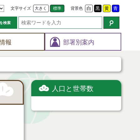
文字サイズ
大きく
標準
背景色
白
黒
黄
青
を検索
情報
部署別案内
人口と世帯数