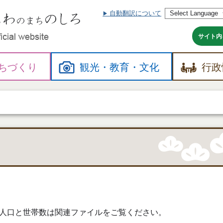
自動翻訳について
本
文
へ
サイト内
ちづくり
観光・
教育・
文化
行政
。
人口と世帯数は関連ファイルをご覧ください。