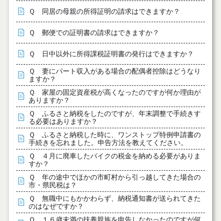
Ｑ 同居の母親の所得証明の請求はできますか？
Ｑ 郵便での証明書の請求はできますか？
Ｑ 日中以外に所得課税証明書の発行はできますか？
Ｑ 妻にパート収入がある場合の配偶者控除はどうなり
ますか？
Ｑ 家屋の固定資産税が高くなったのですが何か理由が
ありますか？
Ｑ ふるさと納税をしたのですが、年末調整で手続きす
る必要はありますか？
Ｑ ふるさと納税した時に、ワンストップ特例申請書の
手続きを忘れました。申告方法を教えてください。
Ｑ ４月に廃車したバイクの税金を納める必要がありま
すか？
Ｑ 年の途中でほかの市町村から引っ越してきた場合の
市・県民税は？
Ｑ 無職中にもかかわらず、納税通知書が送られてきた
のはなぜですか？
Ｑ １６歳未満の扶養親族を申告しなかったのですが何