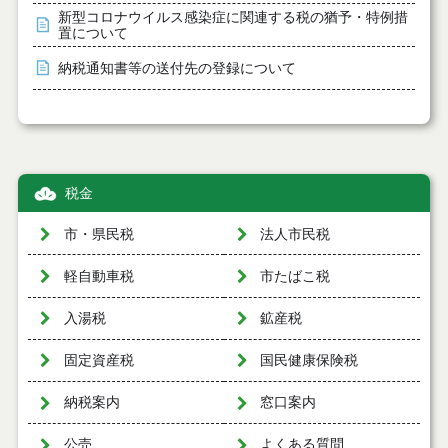
新型コロナウイルス感染症に関連する税の猶予・特例措
置について
納税通知書等の送付先の登録について
税金
市・県民税
法人市民税
軽自動車税
市たばこ税
入湯税
鉱産税
固定資産税
国民健康保険税
納税案内
窓口案内
公売
よくある質問