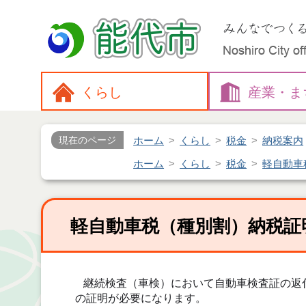
くらし
産業・
ま
ホーム
くらし
税金
納税案内
現在のページ
ホーム
くらし
税金
軽自動車
軽自動車税（種別割）納税証
継続検査（車検）において自動車検査証の返
の証明が必要になります。