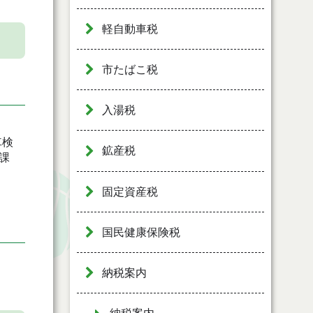
軽自動車税
市たばこ税
入湯税
車検
鉱産税
課
固定資産税
国民健康保険税
納税案内