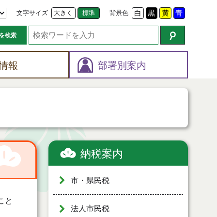
文字サイズ
大きく
標準
背景色
白
黒
黄
青
を検索
情報
部署別案内
納税案内
市・県民税
こと
法人市民税