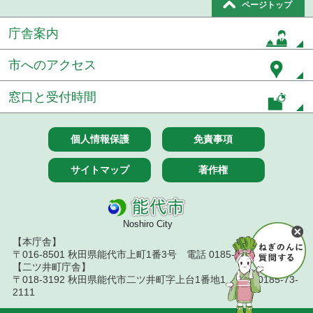
ページトップ
庁舎案内
市へのアクセス
窓口と受付時間
個人情報保護
免責事項
サイトマップ
著作権
Noshiro City
【本庁舎】
〒016-8501 秋田県能代市上町1番3号 電話 0185-52-2111
【二ツ井町庁舎】
〒018-3192 秋田県能代市二ツ井町字上台1番地1 電話 0185-73-
2111