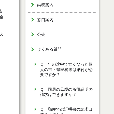
納税案内
民
金
窓口案内
あ
公売
よくある質問
Ｑ 年の途中で亡くなった個
人の市・県民税等は納付が必
要ですか？
Ｑ 同居の母親の所得証明の
請求はできますか？
Ｑ 郵便での証明書の請求は