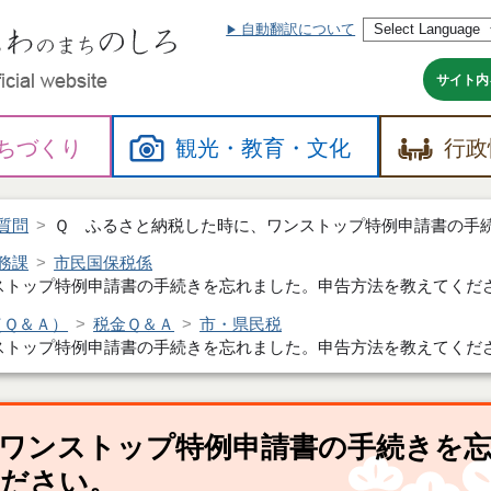
自動翻訳について
本
文
へ
サイト内
ちづくり
観光・
教育・
文化
行政
質問
Ｑ ふるさと納税した時に、ワンストップ特例申請書の手
務課
市民国保税係
ストップ特例申請書の手続きを忘れました。申告方法を教えてくだ
（Ｑ＆Ａ）
税金Ｑ＆Ａ
市・県民税
ストップ特例申請書の手続きを忘れました。申告方法を教えてくだ
ワンストップ特例申請書の手続きを
ください。