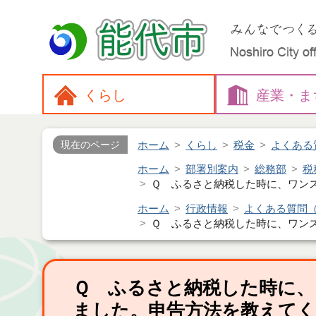
くらし
産業・
ま
ホーム
くらし
税金
よくある
現在のページ
ホーム
部署別案内
総務部
税
Ｑ ふるさと納税した時に、ワン
ホーム
行政情報
よくある質問
Ｑ ふるさと納税した時に、ワン
Ｑ ふるさと納税した時に、
ました。申告方法を教えて