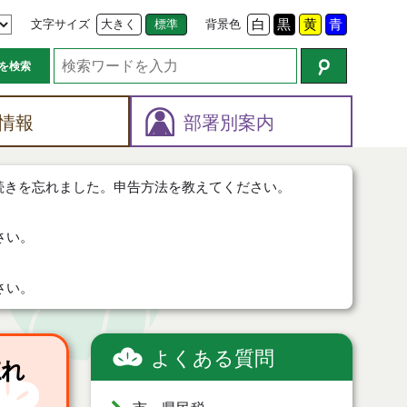
文字サイズ
大きく
標準
背景色
白
黒
黄
青
を検索
情報
部署別案内
続きを忘れました。申告方法を教えてください。
さい。
さい。
よくある質問
忘れ