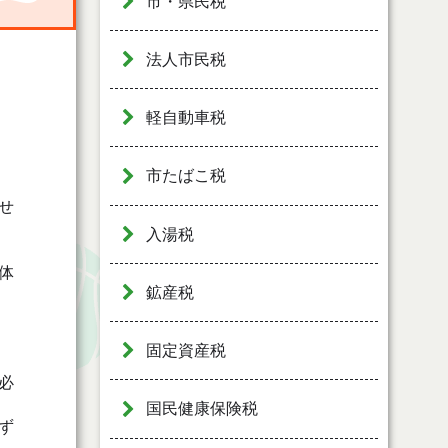
市・県民税
法人市民税
軽自動車税
市たばこ税
せ
入湯税
体
鉱産税
固定資産税
必
国民健康保険税
ず