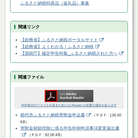
ふるさと納税特産品（返礼品）募集
関連リンク
【総務省】ふるさと納税ポータルサイト
【総務省】よくわかる！ふるさと納税
【国税庁】確定申告特集_ふるさと納税された方へ
関連ファイル
PDF形式のファイルを見るためには Reader が必要な場合があります
能代市ふるさと納税寄附金申込書
（
ＰＤＦ
136.00
KB
）
寄附金税額控除に係る申告特例申請事項変更届出書
（
ＰＤＦ
92.00 KB
）