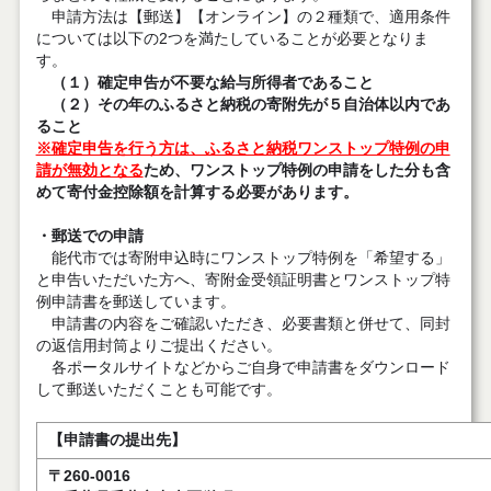
申請方法は【郵送】【オンライン】の２種類で、適用条件
については以下の2つを満たしていることが必要となりま
す。
（１）確定申告が不要な給与所得者であること
（２）その年のふるさと納税の寄附先が５自治体以内であ
ること
※確定申告を行う方は、ふるさと納税ワンストップ特例の申
請が無効となる
ため、ワンストップ特例の申請をした分も含
めて寄付金控除額を計算する必要があります。
・郵送での申請
能代市では寄附申込時にワンストップ特例を「希望する」
と申告いただいた方へ、寄附金受領証明書とワンストップ特
例申請書を郵送しています。
申請書の内容をご確認いただき、必要書類と併せて、同封
の返信用封筒よりご提出ください。
各ポータルサイトなどからご自身で申請書をダウンロード
して郵送いただくことも可能です。
【申請書の提出先】
〒260-0016