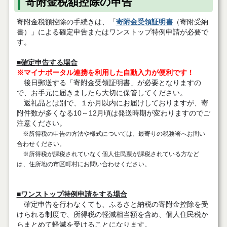
寄附金税額控除の申告
寄附金税額控除の手続きは、「
寄附金受領証明書
（寄附受納
書）」による確定申告またはワンストップ特例申請が必要で
す。
■確定申告する場合
※マイナポータル連携を利用した自動入力が便利です！
後日郵送する「寄附金受領証明書」が必要となりますの
で、お手元に届きましたら大切に保管してください。
返礼品とは別で、１か月以内にお届けしておりますが、寄
附件数が多くなる10～12月頃は発送時期が変わりますのでご
注意ください。
※所得税の申告の方法や様式については、最寄りの税務署へお問い
合わせください。
※所得税が課税されていなく個人住民票が課税されている方など
は、住所地の市区町村にお問い合わせください。
■ワンストップ特例申請をする場合
確定申告を行わなくても、ふるさと納税の寄附金控除を受
けられる制度で、所得税の軽減相当額を含め、個人住民税か
らまとめて軽減を受けることになります。