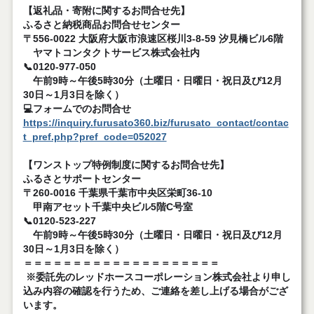
【返礼品・寄附に関するお問合せ先】
ふるさと納税商品お問合せセンター
〒556-0022 大阪府大阪市浪速区桜川3-8-59 汐見橋ビル6階
ヤマトコンタクトサービス株式会社内
📞0120-977-050
午前9時～午後5時30分（土曜日・日曜日・祝日及び12月
30日～1月3日を除く）
💻フォームでのお問合せ
https://inquiry.furusato360.biz/furusato_contact/contac
t_pref.php?pref_code=052027
【ワンストップ特例制度に関するお問合せ先】
ふるさとサポートセンター
〒260-0016 千葉県千葉市中央区栄町36-10
甲南アセット千葉中央ビル5階C号室
📞0120-523-227
午前9時～午後5時30分（土曜日・日曜日・祝日及び12月
30日～1月3日を除く）
＝＝＝＝＝＝＝＝＝＝＝＝＝＝＝＝＝＝＝＝
※委託先のレッドホースコーポレーション株式会社より申し
込み内容の確認を行うため、ご連絡を差し上げる場合がござ
います。