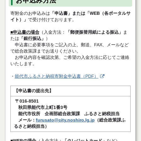
お申込み方法
寄附金のお申込みは
「申込書」または「WEB（各ポータルサ
イト）」
で受け付けております。
■申込書の場合
（入金方法：
「郵便振替用紙による振込」
ま
たは
「銀行振込」
）
申込書に必要事項をご記入の上、郵送、FAX、メールなど
で総合政策課までお送りください。
お申込内容を確認次第、ご希望の入金方法に応じてご連絡
いたします。
・
能代市ふるさと納税寄附金申込書（PDF）
【申込書の提出先】
〒016-8501
秋田県能代市上町1番3号
能代市役所 企画部総合政策課 ふるさと納税担当
メール：
furusato@city.noshiro.lg.jp
（総合政策課ふ
るさと納税担当）
■WEBの場合
（入金方法：
「クレジットカード」
など）