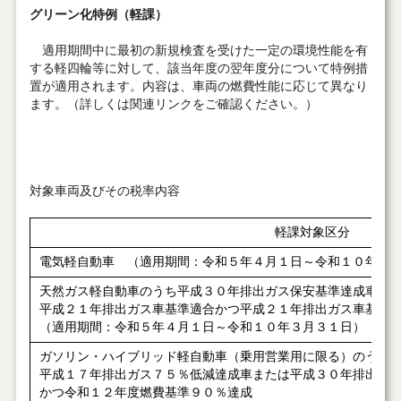
グリーン化特例（軽課）
適用期間中に最初の新規検査を受けた一定の環境性能を有
する軽四輪等に対して、該当年度の翌年度分について特例措
置が適用されます。内容は、車両の燃費性能に応じて異なり
ます。（詳しくは関連リンクをご確認ください。）
対象車両及びその税率内容
軽課対象区分
電気軽自動車 （適用期間：令和５年４月１日～令和１０年３
天然ガス軽自動車のうち平成３０年排出ガス保安基準達成車ま
平成２１年排出ガス車基準適合かつ平成２１年排出ガス車基準
（適用期間：令和５年４月１日～令和１０年３月３１日）
ガソリン・ハイブリッド軽自動車（乗用営業用に限る）のうち
平成１７年排出ガス７５％低減達成車または平成３０年排出ガ
かつ
令和１２年度燃費基準９０％達成