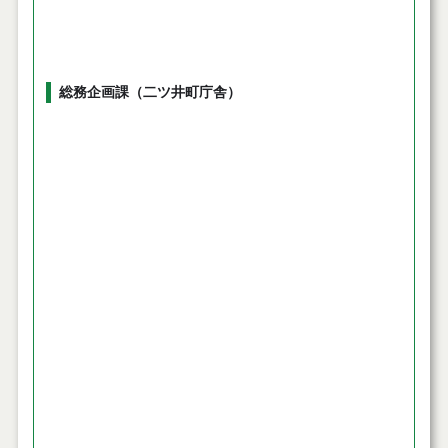
総務企画課（二ツ井町庁舎）