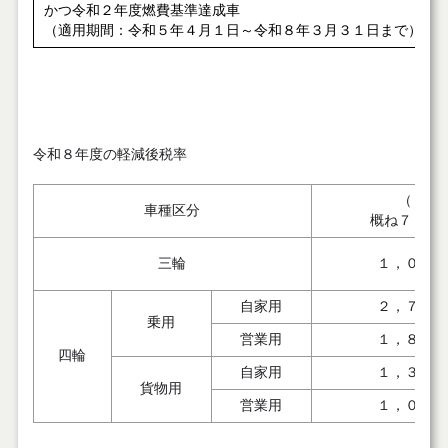
かつ令和２年度燃費基準達成車
（適用期間：令和５年４月１日～令和８年３月３１日まで）
令和８年度の軽減後税率
（１）
車種区分
概ね７５％
三輪
１，０００
自家用
２，７００
乗用
営業用
１，８００
四輪
自家用
１，３００
貨物用
営業用
１，０００