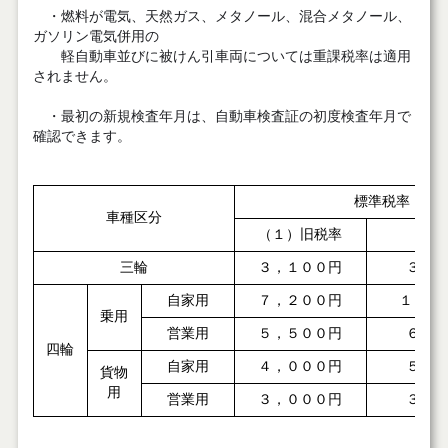
・燃料が電気、天然ガス、メタノール、混合メタノール、
ガソリン電気併用の
軽自動車並びに被けん引車両については重課税率は適用
されません。
・最初の新規検査年月は、自動車検査証の初度検査年月で
確認できます。
標準税率
車種区分
（１）旧税率
（２）
三輪
３，１００円
３，９
自家用
７，２００円
１０，
乗用
営業用
５，５００円
６，９
四輪
自家用
４，０００円
５，０
貨物
用
営業用
３，０００円
３，８