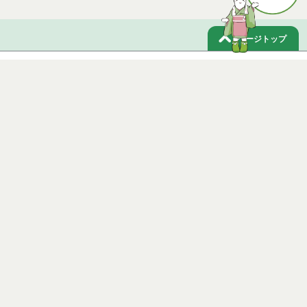
ページトップ
庁舎案内
市へのアクセス
窓口と受付時間
個人情報保護
免責事項
サイトマップ
著作権
Noshiro City
【本庁舎】
〒016-8501 秋田県能代市上町1番3号 電話 0185-52-2111
【二ツ井町庁舎】