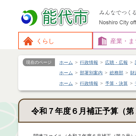
くらし
産業・
ま
ホーム
行政情報
広聴・広報
現在のページ
ホーム
部署別案内
総務部
財
ホーム
行政情報
予算・決算
令和７年度６月補正予算（第