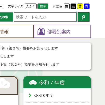
文字サイズ
大きく
標準
背景色
白
黒
黄
青
を検索
情報
部署別案内
予算（第２号）概要をお知らせします
せします
予算（第２号）概要をお知らせします
令和７年度
令和８年度