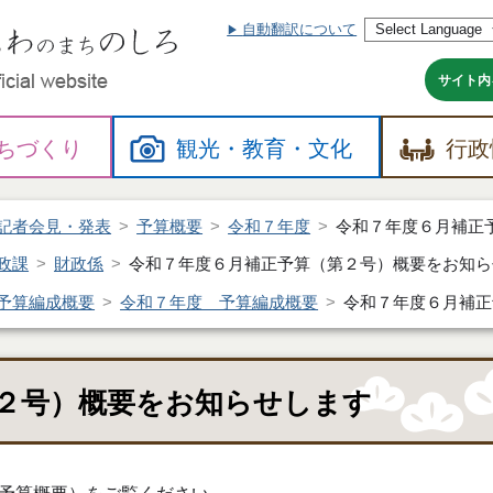
自動翻訳について
本
文
へ
サイト内
ちづくり
観光・
教育・
文化
行政
記者会見・発表
予算概要
令和７年度
令和７年度６月補正
政課
財政係
令和７年度６月補正予算（第２号）概要をお知ら
予算編成概要
令和７年度 予算編成概要
令和７年度６月補正
２号）概要をお知らせします