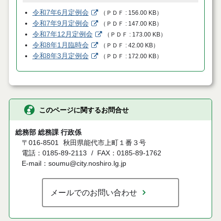
令和7年6月定例会
（
ＰＤＦ
156.00 KB
）
令和7年9月定例会
（
ＰＤＦ
147.00 KB
）
令和7年12月定例会
（
ＰＤＦ
173.00 KB
）
令和8年1月臨時会
（
ＰＤＦ
42.00 KB
）
令和8年3月定例会
（
ＰＤＦ
172.00 KB
）
このページに関するお問合せ
総務部 総務課 行政係
〒016-8501
秋田県能代市上町１番３号
電話：0185-89-2113
FAX：0185-89-1762
E-mail：soumu@city.noshiro.lg.jp
メールでのお問い合わせ