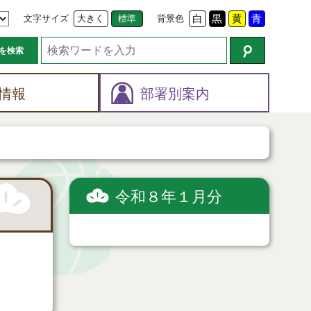
文字サイズ
大きく
標準
背景色
白
黒
黄
青
を検索
情報
部署別案内
令和８年１月分