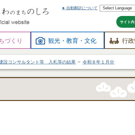
自動翻訳について
本
文
へ
サイト内
ちづくり
観光・
教育・
文化
行政
建設コンサルタント等 入札等の結果
令和８年１月分