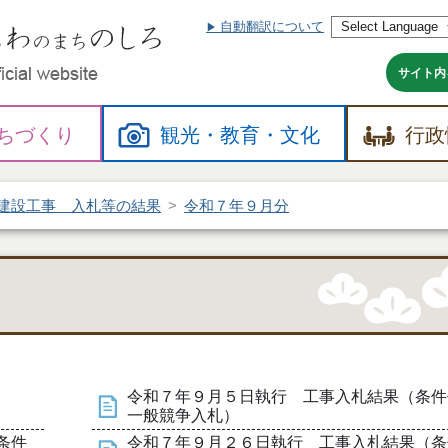
自動翻訳について
本
文
へ
サイト内
ちづくり
観光・
教育・
文化
行政
建設工事 入札等の結果
令和７年９月分
令和７年９月５日執行 工事入札結果（条件
一般競争入札）
条件
令和７年９月２６日執行 工事入札結果（条