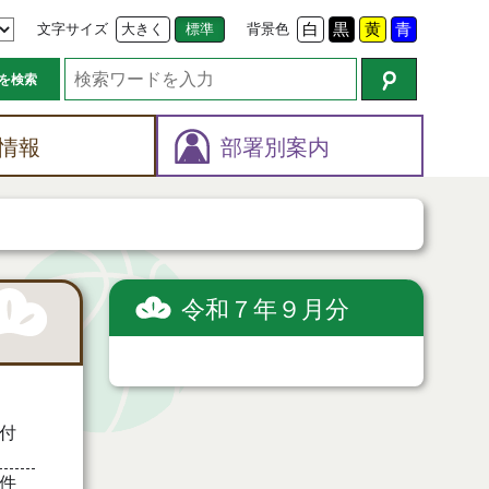
文字サイズ
大きく
標準
背景色
白
黒
黄
青
を検索
情報
部署別案内
令和７年９月分
付
件