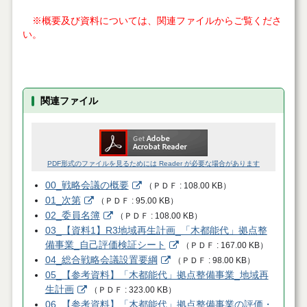
※概要及び資料については、関連ファイルからご覧くださ
い。
関連ファイル
PDF形式のファイルを見るためには Reader が必要な場合があります
00_戦略会議の概要
（
ＰＤＦ
108.00 KB
）
01_次第
（
ＰＤＦ
95.00 KB
）
02_委員名簿
（
ＰＤＦ
108.00 KB
）
03_【資料1】R3地域再生計画_「木都能代」拠点整
備事業_自己評価検証シート
（
ＰＤＦ
167.00 KB
）
04_総合戦略会議設置要綱
（
ＰＤＦ
98.00 KB
）
05_【参考資料】「木都能代」拠点整備事業_地域再
生計画
（
ＰＤＦ
323.00 KB
）
06_【参考資料】「木都能代」拠点整備事業の評価・