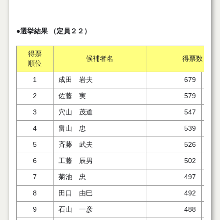
●選挙結果 （定員２２）
得票
候補者名
得票数
順位
1
成田 岩夫
679
.58
2
佐藤 実
579
.66
3
穴山 茂道
547
4
畠山 忠
539
.35
5
斉藤 武夫
526
6
工藤 辰男
502
7
菊池 忠
497
.96
8
田口 由巳
492
9
石山 一彦
488