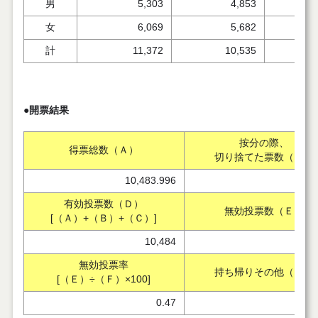
男
5,303
4,853
女
6,069
5,682
計
11,372
10,535
●開票結果
按分の際、
得票総数（Ａ）
切り捨てた票数（Ｂ）
10,483.996
0
有効投票数（Ｄ）
無効投票数（Ｅ）
[（Ａ）+（Ｂ）+（Ｃ）]
10,484
無効投票率
持ち帰りその他（Ｇ）
[（Ｅ）÷（Ｆ）×100]
0.47