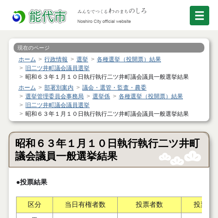
現在のページ
ホーム
行政情報
選挙
各種選挙（投開票）結果
旧二ツ井町議会議員選挙
昭和６３年１月１０日執行執行二ツ井町議会議員一般選挙結果
ホーム
部署別案内
議会・選管・監査・農委
選挙管理委員会事務局
選挙係
各種選挙（投開票）結果
旧二ツ井町議会議員選挙
昭和６３年１月１０日執行執行二ツ井町議会議員一般選挙結果
昭和６３年１月１０日執行執行二ツ井町
議会議員一般選挙結果
●投票結果
区分
当日有権者数
投票者数
投票率