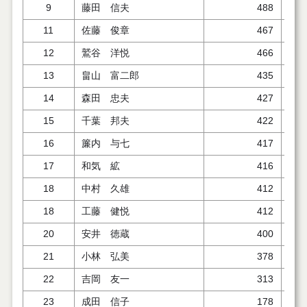
9
藤田 信夫
488
11
佐藤 俊章
467
.33
12
鷲谷 洋悦
466
13
畠山 富二郎
435
.68
14
森田 忠夫
427
15
千葉 邦夫
422
16
簾内 与七
417
17
和気 絋
416
18
中村 久雄
412
18
工藤 健悦
412
20
安井 徳蔵
400
21
小林 弘美
378
22
吉岡 友一
313
23
成田 信子
178
.41