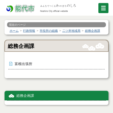
現在のページ
ホーム
行政情報
市役所の組織
二ツ井地域局
総務企画課
総務企画課
富根出張所
総務企画課