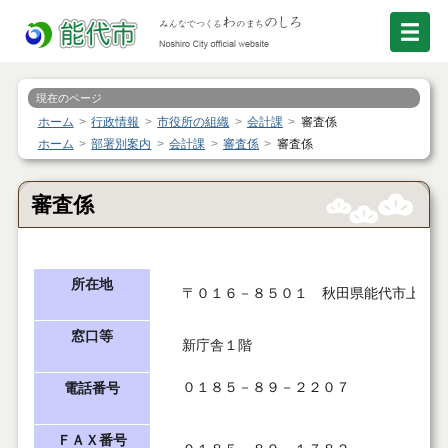
現在のページ
ホーム
行政情報
市役所の組織
会計課
審査係
ホーム
部署別案内
会計課
審査係
審査係
審査係
所在地
〒０１６－８５０１ 秋田県能代市上町１
窓口等
新庁舎１階
０１８５－８９－２２０７
電話番号
ＦＡＸ番号