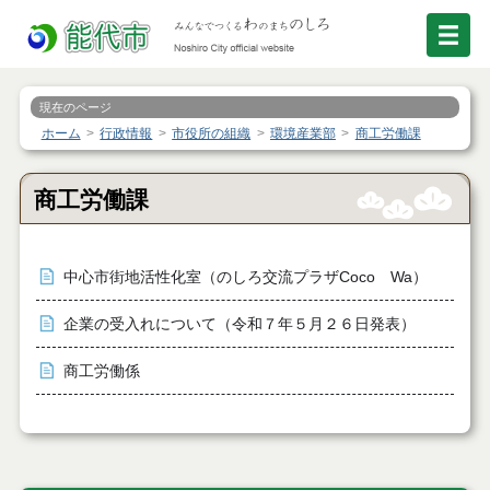
現在のページ
ホーム
行政情報
市役所の組織
環境産業部
商工労働課
商工労働課
中心市街地活性化室（のしろ交流プラザCoco Wa）
企業の受入れについて（令和７年５月２６日発表）
商工労働係