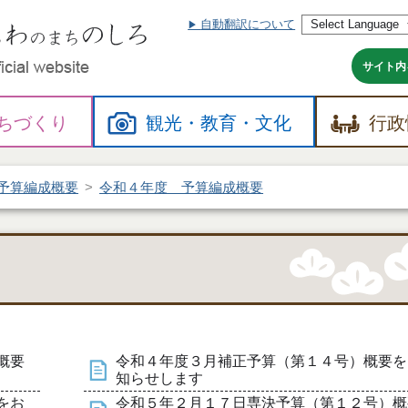
自動翻訳について
本
文
へ
サイト内
ちづくり
観光・
教育・
文化
行政
予算編成概要
令和４年度 予算編成概要
概要
令和４年度３月補正予算（第１４号）概要を
知らせします
をお
令和５年２月１７日専決予算（第１２号）概