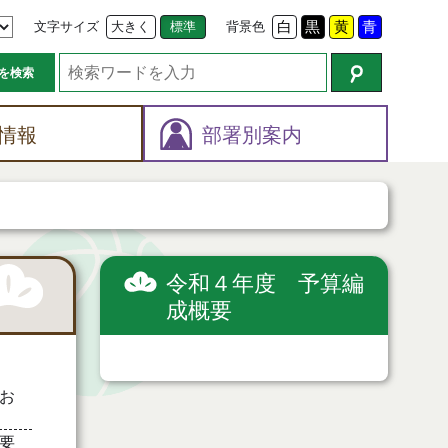
文字サイズ
大きく
標準
背景色
白
黒
黄
青
を検索
情報
部署別案内
令和４年度 予算編
成概要
お
要