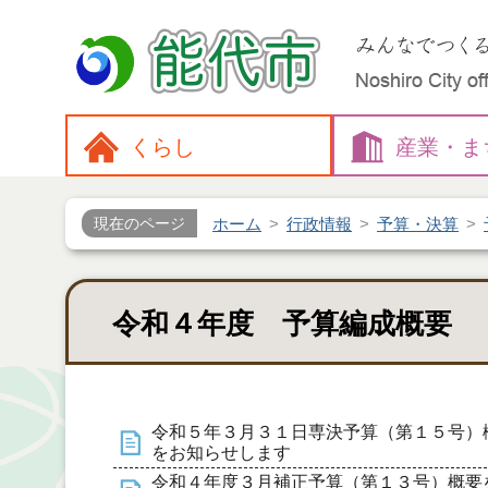
くらし
産業・
ま
ホーム
行政情報
予算・決算
現在のページ
令和４年度 予算編成概要
令和５年３月３１日専決予算（第１５号）
をお知らせします
令和４年度３月補正予算（第１３号）概要