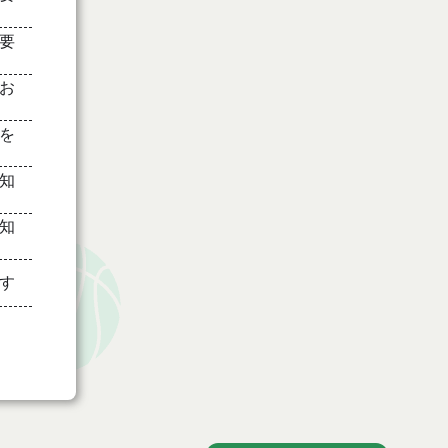
要
お
を
知
知
す