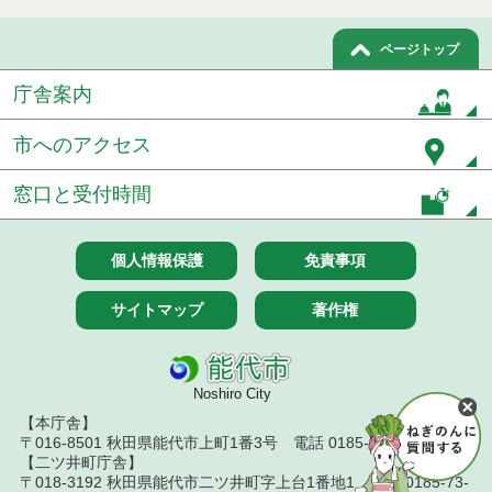
ページトップ
庁舎案内
市へのアクセス
窓口と受付時間
個人情報保護
免責事項
サイトマップ
著作権
Noshiro City
【本庁舎】
〒016-8501 秋田県能代市上町1番3号 電話 0185-52-2111
【二ツ井町庁舎】
〒018-3192 秋田県能代市二ツ井町字上台1番地1 電話 0185-73-