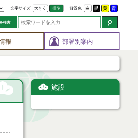
文字サイズ
大きく
標準
背景色
白
黒
黄
青
を検索
情報
部署別案内
施設