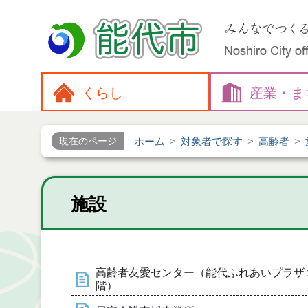
くらし
産業・
ま
ホーム
対象者で探す
高齢者
現在のページ
施設
高齢者友愛センター（能代ふれあいプラザ
階）