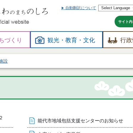
自動翻訳について
本
文
へ
サイト内
ちづくり
観光・
教育・
文化
行政
施設
２
能代市地域包括支援センターのお知らせ