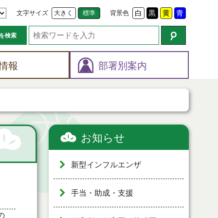
文字サイズ
大きく
標準
背景色
白
黒
黄
青
を検索
情報
部署別案内
お知らせ
新型インフルエンザ
手当・助成・支援
の