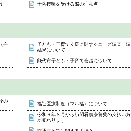
う
予防接種を受ける際の注意点
（令
子ども・子育て支援に関するニーズ調査 調
結果について
能代市子ども・子育て会議について
診の
福祉医療制度（マル福）について
令和６年８月から訪問看護療養費の支払い方
が変わります
交通事故等に関する手続き