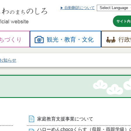
自動翻訳について
本
文
へ
サイト内
ちづくり
観光・
教育・
文化
行政
お知らせ
家庭教育支援事業について
ハローめんchocoくらす（母親・両親学級）