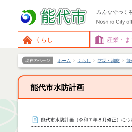
くらし
産業・
ま
ホーム
くらし
防災・消防
能
現在のページ
能代市水防計画
能代市水防計画（令和７年８月修正）につ