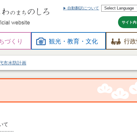
自動翻訳について
本
文
へ
サイト内
ちづくり
観光・
教育・
文化
行政
代市水防計画
いて