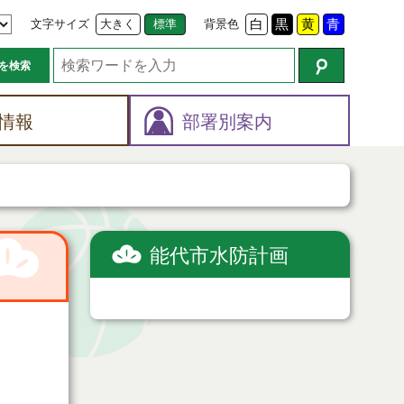
文字サイズ
大きく
標準
背景色
白
黒
黄
青
を検索
情報
部署別案内
能代市水防計画