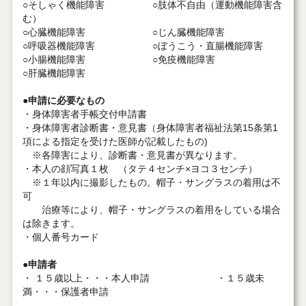
○そしゃく機能障害 ○肢体不自由（運動機能障害含
む）
○心臓機能障害 ○じん臓機能障害
○呼吸器機能障害 ○ぼうこう・直腸機能障害
○小腸機能障害 ○免疫機能障害
○肝臓機能障害
●申請に必要なもの
・身体障害者手帳交付申請書
・身体障害者診断書・意見書（身体障害者福祉法第15条第1
項による指定を受けた医師が記載したもの)
※各障害により、診断書・意見書が異なります。
・本人の顔写真１枚 （タテ４センチ×ヨコ３センチ）
※１年以内に撮影したもの。帽子・サングラスの着用は不
可
治療等により、帽子・サングラスの着用をしている場合
は除きます。
・個人番号カード
●
申請者
・ １５歳以上・・・本人申請 ・１５歳未
満・・・保護者申請