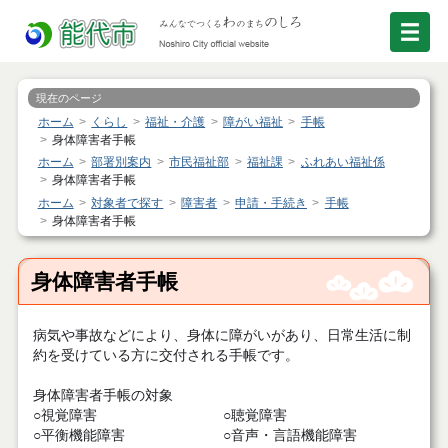
現在のページ
ホーム
くらし
福祉・介護
障がい福祉
手帳
身体障害者手帳
ホーム
部署別案内
市民福祉部
福祉課
ふれあい福祉係
身体障害者手帳
ホーム
対象者で探す
障害者
申請・手続き
手帳
身体障害者手帳
身体障害者手帳
病気や事故などにより、身体に障がいがあり、日常生活に制
約を受けている方に交付される手帳です。
身体障害者手帳の対象
○視覚障害 ○聴覚障害
○平衡機能障害 ○音声・言語機能障害