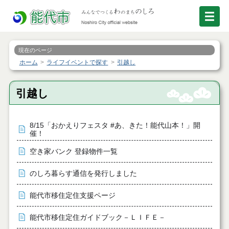
現在のページ
ホーム
ライフイベントで探す
引越し
引越し
8/15「おかえりフェスタ #あ、きた！能代山本！」開
催！
空き家バンク 登録物件一覧
のしろ暮らす通信を発行しました
能代市移住定住支援ページ
能代市移住定住ガイドブック－ＬＩＦＥ－