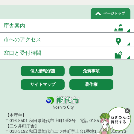
ページトップ
庁舎案内
市へのアクセス
窓口と受付時間
個人情報保護
免責事項
サイトマップ
著作権
Noshiro City
【本庁舎】
〒016-8501 秋田県能代市上町1番3号 電話 0185-52-2111
【二ツ井町庁舎】
〒018-3192 秋田県能代市二ツ井町字上台1番地1 電話 0185-73-