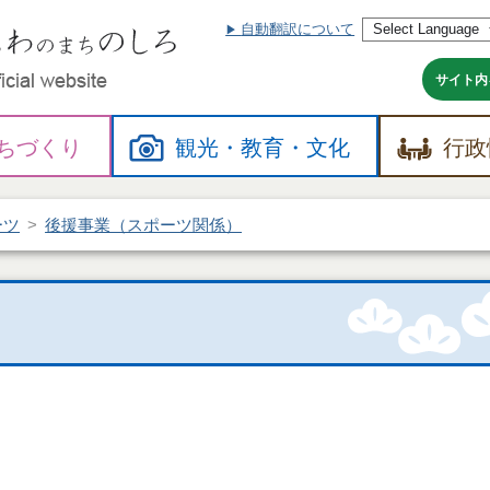
自動翻訳について
本
文
へ
サイト内
ちづくり
観光・
教育・
文化
行政
ーツ
後援事業（スポーツ関係）