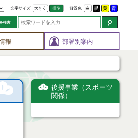
文字サイズ
大きく
標準
背景色
白
黒
黄
青
を検索
情報
部署別案内
後援事業（スポーツ
関係）