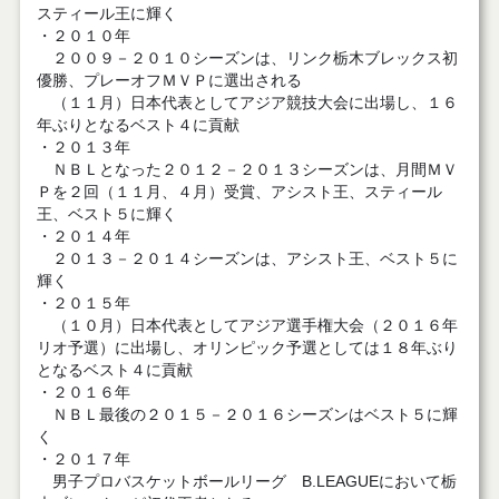
スティール王に輝く
・２０１０年
２００９－２０１０シーズンは、リンク栃木ブレックス初
優勝、プレーオフＭＶＰに選出される
（１１月）日本代表としてアジア競技大会に出場し、１６
年ぶりとなるベスト４に貢献
・２０１３年
ＮＢＬとなった２０１２－２０１３シーズンは、月間ＭＶ
Ｐを２回（１１月、４月）受賞、アシスト王、スティール
王、ベスト５に輝く
・２０１４年
２０１３－２０１４シーズンは、アシスト王、ベスト５に
輝く
・２０１５年
（１０月）日本代表としてアジア選手権大会（２０１６年
リオ予選）に出場し、オリンピック予選としては１８年ぶり
となるベスト４に貢献
・２０１６年
ＮＢＬ最後の２０１５－２０１６シーズンはベスト５に輝
く
・２０１７年
男子プロバスケットボールリーグ B.LEAGUEにおいて栃