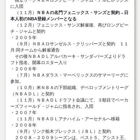
独立リーグＡＢＡロングビーチ・ジャム・アルビレックス
に入団
（１１月）
ＮＢＡの名門フェニックス・サンズと契約→日
本人初のNBA登録メンバーとなる
（１２月）フェニックス・サンズ解雇後、再びロングビー
チ・ジャムと契約
・２００５年
（９月）ＮＢＡロサンゼルス・クリッパーズと契約 １１
月:同チームから解雇通告
その後ＮＢＡＤＬアルバカーキ・サンダ-バーズよりドラ
フト指名、開幕ロスター入り
・２００６年
（７月）ＮＢＡダラス・マーベリックスのサマーリーグに
参加。
（１０月）米ＮＢＡの下部組織、デベロップメントリーグ
（ＮＢＡＤＬ）と契約
（１１月）ＮＢＡＤＬドラフト会議にて、３順目でベーカ
ーズフィールド・ジャムに指名され、入団
・２００７年
（１１月）ＮＢＡＤＬアナハイム・アーセナルへ移籍
・２００８年
（９月）リンク栃木ブレックス（ＪＢＬ）と契約
２００８－２００９シーズンは、ベスト５、アシスト王、