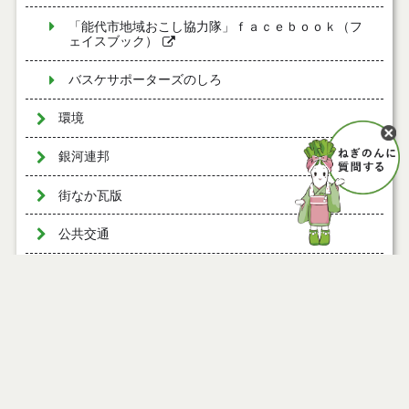
「能代市地域おこし協力隊」ｆａｃｅｂｏｏｋ（フ
ェイスブック）
バスケサポーターズのしろ
環境
銀河連邦
街なか瓦版
公共交通
移住・定住
道の駅ふたつい
恋文のまちづくり
能代市ホストタウン事業