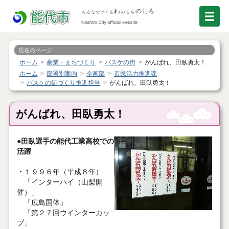
現在のページ
ホーム
産業・まちづくり
バスケの街
がんばれ、田臥勇太！
ホーム
部署別案内
企画部
市民活力推進課
バスケの街づくり推進担当
がんばれ、田臥勇太！
がんばれ、田臥勇太！
●田臥選手の能代工業高校での
活躍
・
１９９６年（平成８年）
「インターハイ（山梨開
催）」
「広島国体」
「第２７回ウインターカッ
プ」