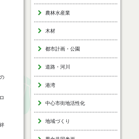
農林水産業
木材
都市計画・公園
道路・河川
の
港湾
ロ
中心市街地活性化
地域づくり
絆