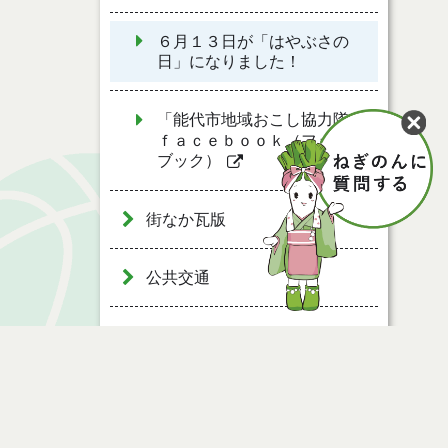
６月１３日が「はやぶさの
日」になりました！
「能代市地域おこし協力隊」
ｆａｃｅｂｏｏｋ（フェイス
ブック）
街なか瓦版
公共交通
移住・定住
道の駅ふたつい