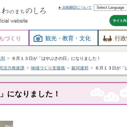
自動翻訳について
本
文
へ
サイト内
ちづくり
観光・
教育・
文化
行政
連邦
６月１３日が「はやぶさの日」になりました！
民活力推進課
地域づくり支援係
銀河連邦
６月１３日が「
日」になりました！