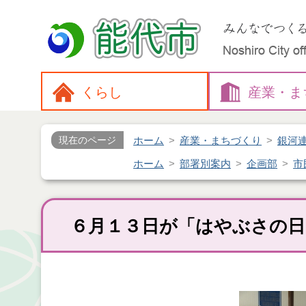
くらし
産業・
ま
ホーム
産業・まちづくり
銀河
現在のページ
ホーム
部署別案内
企画部
市
６月１３日が「はやぶさの