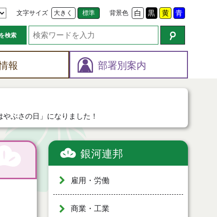
文字サイズ
大きく
標準
背景色
白
黒
黄
青
を検索
情報
部署別案内
はやぶさの日」になりました！
銀河連邦
雇用・労働
商業・工業